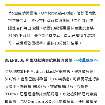
第5波疫情仍嚴峻，Omicron感染力強，確診個案數
字持續高企。不少市民購買快速測試「看門口」或
陽性後作每日檢測。精選13款優惠價快速測試套裝
$19以下買到，最平$10有交易！產品已獲衛生署認
可，或通過歐盟標準，最快10分鐘知結果。
DEEPBLUE 新型冠狀病毒抗原檢測試劑
>>按此選購<<
產品現時於HK Medical Mask官網有售，優惠價只要
$18/件。產品已獲得歐盟CE1434認證，可供民眾進行自
我檢測。準確度 99.03%、靈敏度96.4%、特異性
99.8%，已經通過臨床實驗認證，有效檢測新冠病毒變
種毒株，包括Omicron 及Delta變種病毒。使用鼻拭子