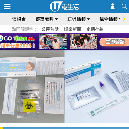
演唱會
優惠著數
玩樂情報
購物情報
熱門關鍵字：
公屋熱話
娛樂新聞
定期存款