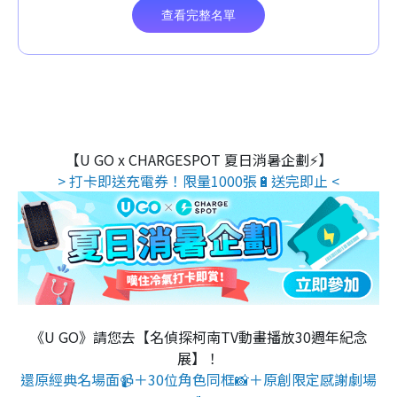
【U GO x CHARGESPOT 夏日消暑企劃⚡】
> 打卡即送充電券！限量1000張🔋送完即止 <
《U GO》請您去【名偵探柯南TV動畫播放30週年紀念
展】！
還原經典名場面📹＋30位角色同框📸＋原創限定感謝劇場