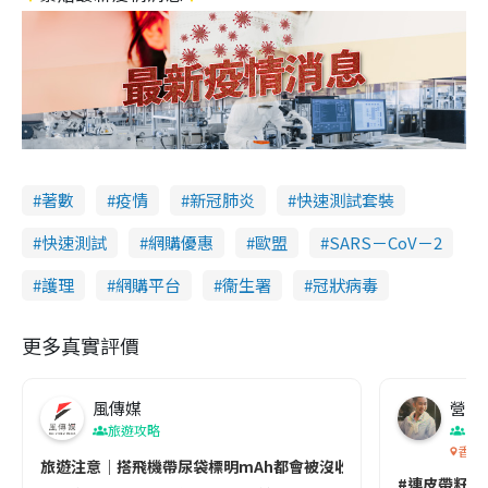
著數
疫情
新冠肺炎
快速測試套裝
快速測試
網購優惠
歐盟
SARS－CoV－2
護理
網購平台
衞生署
冠狀病毒
更多真實評價
風傳媒
營養教
旅遊攻略
生
香港
旅遊注意｜搭飛機帶尿袋標明mAh都會被沒收😱出發前切記檢查「1
#連皮帶籽都