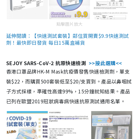
點擊圖片放大
延伸閱讀：【快速測試套裝】鄰住買開賣$9.9快速測試
劑！最快即日發貨 每日15萬盒補貨
SEJOY SARS-CoV-2 抗原快速檢測
>>按此選購<<
香港口罩品牌HK-M Mask抗疫價發售快速檢測劑，單支
裝$22，而購買500套裝低至$20/支買到。產品以鼻咽拭
子方式採樣，準確性高達99%，15分鐘就知結果。產品
已列在歐盟2019冠狀病毒病快速抗原測試通用名單。