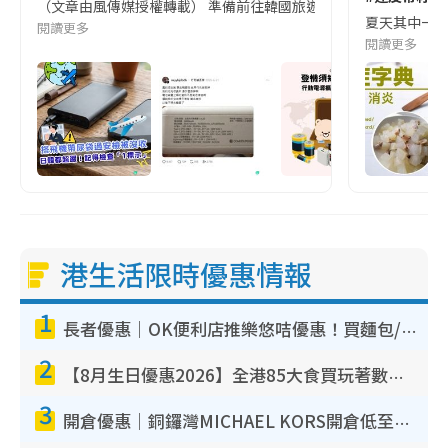
（文章由風傳媒授權轉載） 準備前往韓國旅遊的民眾，近期要特別留
夏天其中一種時
閱讀更多
閱讀更多
港生活限時優惠情報
1
長者優惠｜OK便利店推樂悠咭優惠！買麵包/牛奶/保健品拍卡即減
2
【8月生日優惠2026】全港85大食買玩著數攻略 自助餐/火鍋放題同行免費＋誠品/DONKI送現金券
3
開倉優惠｜銅鑼灣MICHAEL KORS開倉低至17折！直擊$500起買手袋/銀包/鞋款 必買經典Jet Set系列