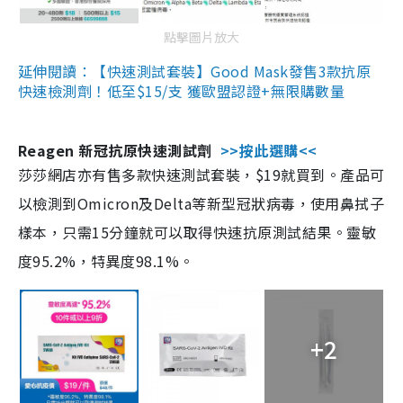
點擊圖片放大
延伸閱讀：【快速測試套裝】Good Mask發售3款抗原
快速檢測劑！低至$15/支 獲歐盟認證+無限購數量
Reagen 新冠抗原快速測試劑
>>按此選購<<
莎莎網店亦有售多款快速測試套裝，$19就買到。產品可
以檢測到Omicron及Delta等新型冠狀病毒，使用鼻拭子
樣本，只需15分鐘就可以取得快速抗原測試結果。靈敏
度95.2%，特異度98.1%。
+2