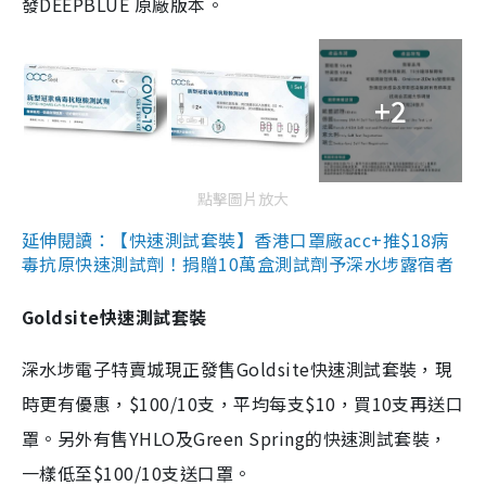
發DEEPBLUE 原廠版本。
+2
點擊圖片放大
延伸閱讀：【快速測試套裝】香港口罩廠acc+推$18病
毒抗原快速測試劑！捐贈10萬盒測試劑予深水埗露宿者
Goldsite快速測試套裝
深水埗電子特賣城現正發售Goldsite快速測試套裝，現
時更有優惠，$100/10支，平均每支$10，買10支再送口
罩。另外有售YHLO及Green Spring的快速測試套裝，
一樣低至$100/10支送口罩。