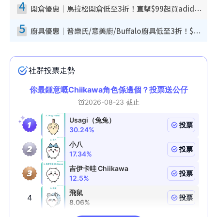
4
開倉優惠｜馬拉松開倉低至3折！直擊$99起買adidas／New Balance／Puma鞋款 STANLEY保溫杯劈價至$119起
5
廚具優惠｜普樂氏/意美廚/Buffalo廚具低至3折！$89起買煎鍋／炒鑊／個人鍋 同場小家電激減至$99起