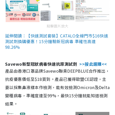
點擊圖片放大
延伸閱讀：【快速測試套裝】CATALO全線門市$16快速
測試劑換購優惠！15分鐘驗新冠病毒 準確性高達
98.26%
Savewo新型冠狀病毒快速抗原測試劑
>>按此選購<<
產品由香港口罩品牌Savewo聯乘DEEPBLUE合作推出，
抗疫優惠價低至$18買到。產品已獲得歐盟CE認證，主
要以採集鼻液樣本作檢測，能有效檢測Omicron及Delta
變種病毒，準確度達至99%，最快15分鐘就能知道檢測
結果。