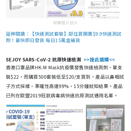
點擊圖片放大
延伸閱讀：【快速測試套裝】鄰住買開賣$9.9快速測試
劑！最快即日發貨 每日15萬盒補貨
SEJOY SARS-CoV-2 抗原快速檢測
>>按此選購<<
香港口罩品牌HK-M Mask抗疫價發售快速檢測劑，單支
裝$22，而購買500套裝低至$20/支買到。產品以鼻咽拭
子方式採樣，準確性高達99%，15分鐘就知結果。產品
已列在歐盟2019冠狀病毒病快速抗原測試通用名單。