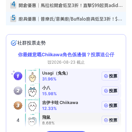
4
開倉優惠｜馬拉松開倉低至3折！直擊$99起買adidas／New Balance／Puma鞋款 STANLEY保溫杯劈價至$119起
5
廚具優惠｜普樂氏/意美廚/Buffalo廚具低至3折！$89起買煎鍋／炒鑊／個人鍋 同場小家電激減至$99起