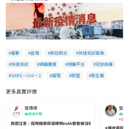
著數
疫情
新冠肺炎
快速測試套裝
快速測試
網購優惠
網購平台
冠狀病毒
SARS－CoV－2
護理
歐盟
衞生署
更多真實評價
風傳媒
營養教
旅遊攻略
生
香港
旅遊注意｜搭飛機帶尿袋標明mAh都會被沒收😱出發前切記檢查「1
#連皮帶籽都