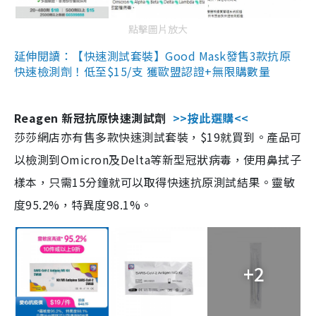
點擊圖片放大
延伸閱讀：【快速測試套裝】Good Mask發售3款抗原
快速檢測劑！低至$15/支 獲歐盟認證+無限購數量
Reagen 新冠抗原快速測試劑
>>按此選購<<
莎莎網店亦有售多款快速測試套裝，$19就買到。產品可
以檢測到Omicron及Delta等新型冠狀病毒，使用鼻拭子
樣本，只需15分鐘就可以取得快速抗原測試結果。靈敏
度95.2%，特異度98.1%。
+2