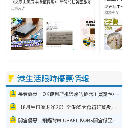
（文章由風傳媒授權轉載） 準備前往韓國旅遊的民眾，近期要特別留
夏天其中一種時
閱讀更多
閱讀更多
港生活限時優惠情報
1
長者優惠｜OK便利店推樂悠咭優惠！買麵包/牛奶/保健品拍卡即減
2
【8月生日優惠2026】全港85大食買玩著數攻略 自助餐/火鍋放題同行免費＋誠品/DONKI送現金券
3
開倉優惠｜銅鑼灣MICHAEL KORS開倉低至17折！直擊$500起買手袋/銀包/鞋款 必買經典Jet Set系列