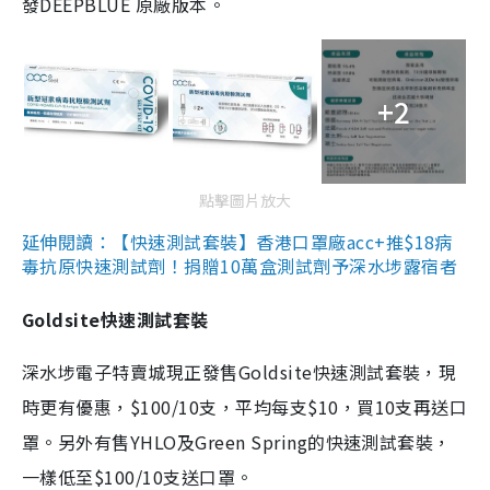
發DEEPBLUE 原廠版本。
+2
點擊圖片放大
延伸閱讀：【快速測試套裝】香港口罩廠acc+推$18病
毒抗原快速測試劑！捐贈10萬盒測試劑予深水埗露宿者
Goldsite快速測試套裝
深水埗電子特賣城現正發售Goldsite快速測試套裝，現
時更有優惠，$100/10支，平均每支$10，買10支再送口
罩。另外有售YHLO及Green Spring的快速測試套裝，
一樣低至$100/10支送口罩。