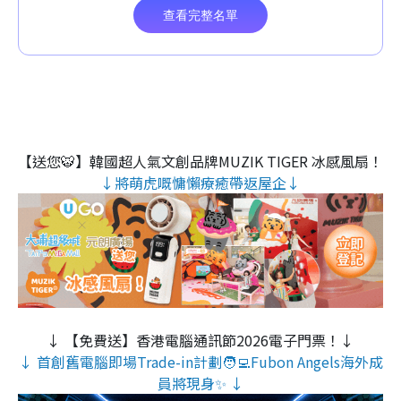
【送您🐯】韓國超人氣文創品牌MUZIK TIGER 冰感風扇！
↓將萌虎嘅慵懶療癒帶返屋企↓
↓ 【免費送】香港電腦通訊節2026電子門票！↓
↓ 首創舊電腦即場Trade-in計劃🧑‍💻Fubon Angels海外成
員將現身✨ ↓