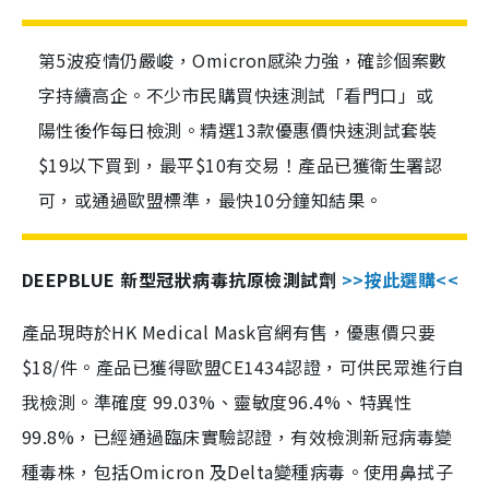
第5波疫情仍嚴峻，Omicron感染力強，確診個案數
字持續高企。不少市民購買快速測試「看門口」或
陽性後作每日檢測。精選13款優惠價快速測試套裝
$19以下買到，最平$10有交易！產品已獲衛生署認
可，或通過歐盟標準，最快10分鐘知結果。
DEEPBLUE 新型冠狀病毒抗原檢測試劑
>>按此選購<<
產品現時於HK Medical Mask官網有售，優惠價只要
$18/件。產品已獲得歐盟CE1434認證，可供民眾進行自
我檢測。準確度 99.03%、靈敏度96.4%、特異性
99.8%，已經通過臨床實驗認證，有效檢測新冠病毒變
種毒株，包括Omicron 及Delta變種病毒。使用鼻拭子