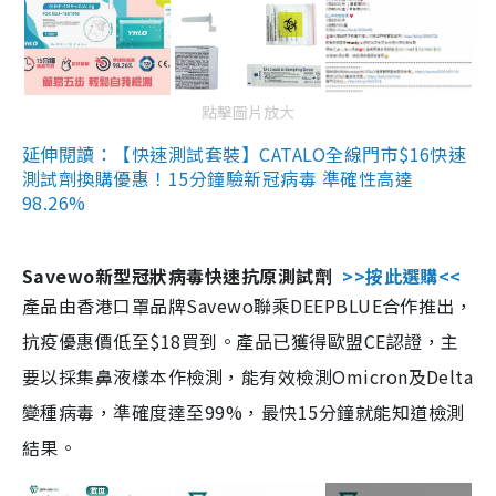
點擊圖片放大
延伸閱讀：【快速測試套裝】CATALO全線門市$16快速
測試劑換購優惠！15分鐘驗新冠病毒 準確性高達
98.26%
Savewo新型冠狀病毒快速抗原測試劑
>>按此選購<<
產品由香港口罩品牌Savewo聯乘DEEPBLUE合作推出，
抗疫優惠價低至$18買到。產品已獲得歐盟CE認證，主
要以採集鼻液樣本作檢測，能有效檢測Omicron及Delta
變種病毒，準確度達至99%，最快15分鐘就能知道檢測
結果。