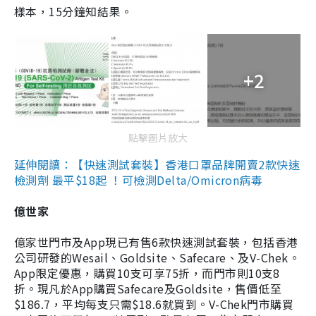
樣本，15分鐘知結果。
+2
點擊圖片放大
延伸閱讀：【快速測試套裝】香港口罩品牌開賣2款快速
檢測劑 最平$18起 ！可檢測Delta/Omicron病毒
億世家
億家世門市及App現已有售6款快速測試套裝，包括香港
公司研發的Wesail、Goldsite、Safecare、及V-Chek。
App限定優惠，購買10支可享75折，而門市則10支8
折。現凡於App購買Safecare及Goldsite，售價低至
$186.7，平均每支只需$18.6就買到。V-Chek門市購買