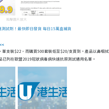
點擊圖片放大
速測試劑！最快即日發貨 每日15萬盒補貨
<<
，單支裝$22，而購買500套裝低至$20/支買到。產品以鼻咽
品已列在歐盟2019冠狀病毒病快速抗原測試通用名單。