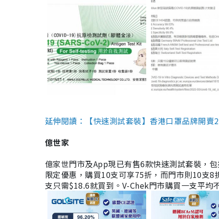
延伸閱讀：【快速測試套裝】香港口罩品牌開賣2款快速
億世家
億家世門市及App現已有售6款快速測試套裝，包括香港公司
限定優惠，購買10支可享75折，而門市則10支8折。現
支只需$18.6就買到。V-Chek門市購買一支平