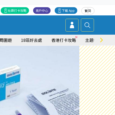
社群打卡攻略
商戶中心
下載 App
繁
简
周圍遊
18區好去處
香港打卡攻略
主題特集