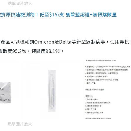
點擊圖片放大
3款抗原快速檢測劑！低至$15/支 獲歐盟認證+無限購數量
品可以檢測到Omicron及Delta等新型冠狀病毒，使用鼻拭
度95.2%，特異度98.1%。
點擊圖片放大