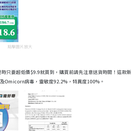
點擊圖片放大
劑，現時只要超低價$9.9就買到，購買前請先注意送貨時間！這款
Omicorn病毒，靈敏度92.2%，特異度100%。