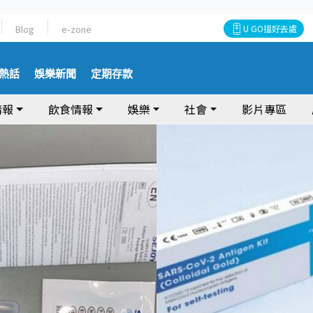
Blog
e-zone
U GO搵好去處
熱話
娛樂新聞
定期存款
情報
飲食情報
娛樂
社會
影片專區