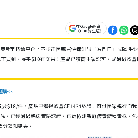
在Google追蹤
《UHK 港生活》
診個案數字持續高企。不少市民購買快速測試「看門口」或陽性後
以下買到，最平$10有交易！產品已獲衛生署認可，或通過歐盟
選購<<
惠價只要$18/件。產品已獲得歐盟CE1434認證，可供民眾進行自
性99.8%，已經通過臨床實驗認證，有效檢測新冠病毒變種毒株，
，15分鐘知結果。