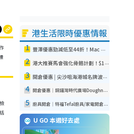
港生活限時優惠情報
1
作
豐澤優惠勁減低至44折！Mac mini/iPhone17Pro大減價！廚房家電$220起
標
2
港大推賽馬會強化骨骼計劃！$100骨質密度X光檢查 完成免費運動訓練送超市禮券！附參加資格
3
開倉優惠 | 尖沙咀海港城名牌波鞋開倉低至1折！On鞋$899起／Joy&Peace鞋履$98起
4
開倉優惠｜銅鑼灣時代廣場Doughnut/Campo Marzio開倉低至1折！背囊、書包、手袋劈價$200起
5
我檢
廚具開倉｜特福Tefal廚具/家電開倉低至3折！$220起買平底鍋/炒鑊/湯煲！電飯煲/吸塵機/燙斗$418起
包括
U GO 本週好去處