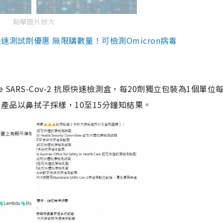
點擊圖片放大
測試劑優惠 無限購數量！可檢測Omicron病毒
are SARS-Cov-2 抗原快速檢測盒，每20劑獨立包裝為1個單位
5。產品以鼻拭子採樣，10至15分鐘知結果。