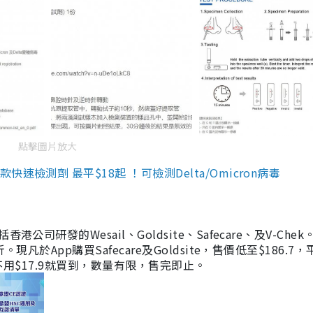
點擊圖片放大
檢測劑 最平$18起 ！可檢測Delta/Omicron病毒
研發的Wesail、Goldsite、Safecare、及V-Chek。
凡於App購買Safecare及Goldsite，售價低至$186.7
均不用$17.9就買到，數量有限，售完即止。