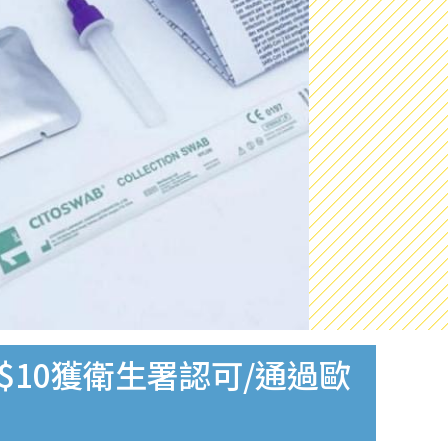
$10獲衛生署認可/通過歐