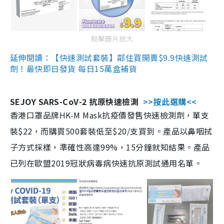
點擊圖片放大
延伸閱讀：【快速測試套裝】鄰住買開賣$9.9快速測試
劑！最快即日發貨 每日15萬盒補貨
SEJOY SARS-CoV-2 抗原快速檢測
>>按此選購<<
香港口罩品牌HK-M Mask抗疫價發售快速檢測劑，單支
裝$22，而購買500套裝低至$20/支買到。產品以鼻咽拭
子方式採樣，準確性高達99%，15分鐘就知結果。產品
已列在歐盟2019冠狀病毒病快速抗原測試通用名單。