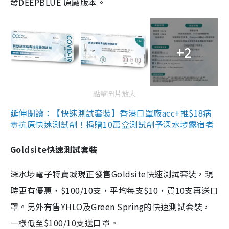
發DEEPBLUE 原廠版本。
+2
點擊圖片放大
延伸閱讀：【快速測試套裝】香港口罩廠acc+推$18病
毒抗原快速測試劑！捐贈10萬盒測試劑予深水埗露宿者
Goldsite快速測試套裝
深水埗電子特賣城現正發售Goldsite快速測試套裝，現
時更有優惠，$100/10支，平均每支$10，買10支再送口
罩。另外有售YHLO及Green Spring的快速測試套裝，
一樣低至$100/10支送口罩。