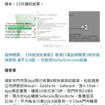
樣本，15分鐘知結果。
+2
點擊圖片放大
延伸閱讀：【快速測試套裝】香港口罩品牌開賣2款快速
檢測劑 最平$18起 ！可檢測Delta/Omicron病毒
億世家
億家世門市及App現已有售6款快速測試套裝，包括香港
公司研發的Wesail、Goldsite、Safecare、及V-Chek。
App限定優惠，購買10支可享75折，而門市則10支8
折。現凡於App購買Safecare及Goldsite，售價低至
$186.7，平均每支只需$18.6就買到。V-Chek門市購買