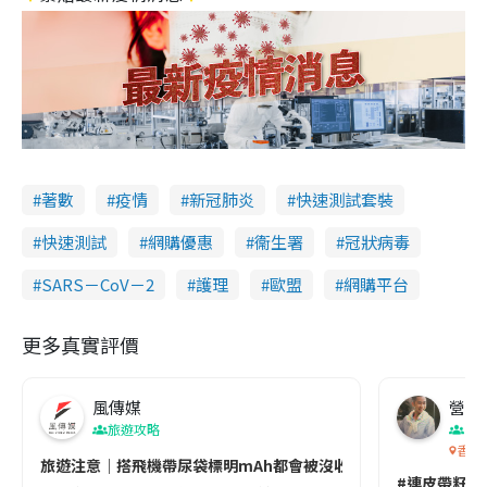
著數
疫情
新冠肺炎
快速測試套裝
快速測試
網購優惠
衞生署
冠狀病毒
SARS－CoV－2
護理
歐盟
網購平台
更多真實評價
風傳媒
營養教
旅遊攻略
生
香港
旅遊注意｜搭飛機帶尿袋標明mAh都會被沒收😱出發前切記檢查「1
#連皮帶籽都