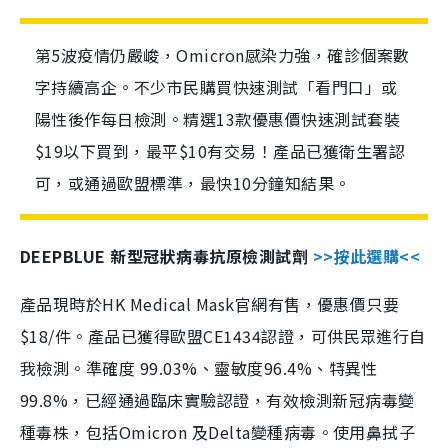
第5波疫情仍嚴峻，Omicron感染力強，確診個案數
字持續高企。不少市民購買快速測試「看門口」或
陽性後作每日檢測。精選13款優惠價快速測試套裝
$19以下買到，最平$10有交易！產品已獲衛生署認
可，或通過歐盟標準，最快10分鐘知結果。
DEEPBLUE 新型冠狀病毒抗原檢測試劑
>>按此選購<<
產品現時於HK Medical Mask官網有售，優惠價只要
$18/件。產品已獲得歐盟CE1434認證，可供民眾進行自
我檢測。準確度 99.03%、靈敏度96.4%、特異性
99.8%，已經通過臨床實驗認證，有效檢測新冠病毒變
種毒株，包括Omicron 及Delta變種病毒。使用鼻拭子