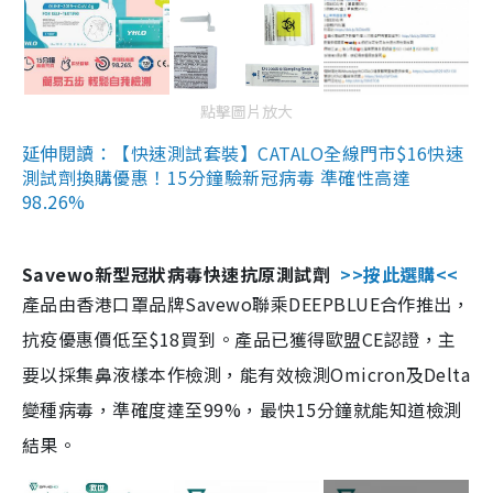
點擊圖片放大
延伸閱讀：【快速測試套裝】CATALO全線門市$16快速
測試劑換購優惠！15分鐘驗新冠病毒 準確性高達
98.26%
Savewo新型冠狀病毒快速抗原測試劑
>>按此選購<<
產品由香港口罩品牌Savewo聯乘DEEPBLUE合作推出，
抗疫優惠價低至$18買到。產品已獲得歐盟CE認證，主
要以採集鼻液樣本作檢測，能有效檢測Omicron及Delta
變種病毒，準確度達至99%，最快15分鐘就能知道檢測
結果。