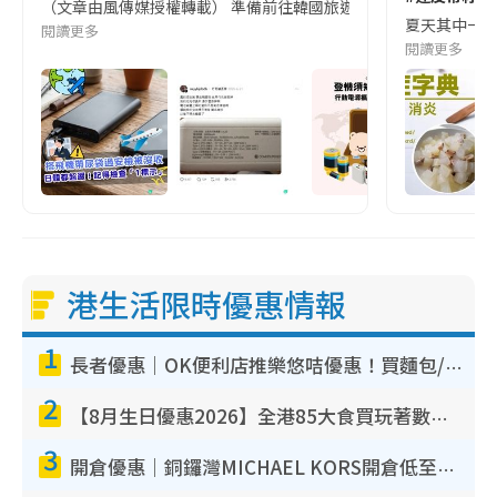
（文章由風傳媒授權轉載） 準備前往韓國旅遊的民眾，近期要特別留
夏天其中一種時
閱讀更多
閱讀更多
港生活限時優惠情報
1
長者優惠｜OK便利店推樂悠咭優惠！買麵包/牛奶/保健品拍卡即減
2
【8月生日優惠2026】全港85大食買玩著數攻略 自助餐/火鍋放題同行免費＋誠品/DONKI送現金券
3
開倉優惠｜銅鑼灣MICHAEL KORS開倉低至17折！直擊$500起買手袋/銀包/鞋款 必買經典Jet Set系列