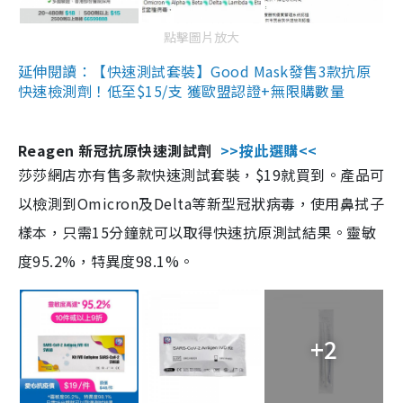
點擊圖片放大
延伸閱讀：【快速測試套裝】Good Mask發售3款抗原
快速檢測劑！低至$15/支 獲歐盟認證+無限購數量
Reagen 新冠抗原快速測試劑
>>按此選購<<
莎莎網店亦有售多款快速測試套裝，$19就買到。產品可
以檢測到Omicron及Delta等新型冠狀病毒，使用鼻拭子
樣本，只需15分鐘就可以取得快速抗原測試結果。靈敏
度95.2%，特異度98.1%。
+2