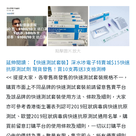
點擊圖片放大
延伸閱讀：【快速測試套裝】深水埗電子特賣城$15快速
抗原測試劑 現貨發售！買10支再送3支檢測棒
<< 提提大家，各零售商發售的快速測試套裝規格不一，
購買市面上不同品牌的快速測試套裝前請留意售賣平台
及該品牌的快速測試套裝使用方法、條款及細則，大家
亦可參考香港衞生署表列認可2019冠狀病毒病快速抗原
測試、歐盟2019冠狀病毒病快速抗原測試通用名單，購
買前留意訂購平台的使用條款及細則，一切以訂購平台
公佈的價錢為準。數量有限，售完即止；所有優惠細則