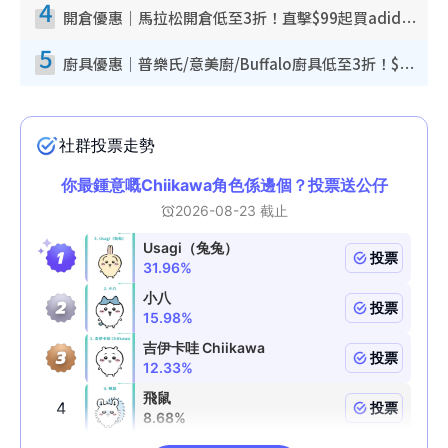
4
開倉優惠｜馬拉松開倉低至3折！直擊$99起買adidas／New Balance／Puma鞋款 STANLEY保溫杯劈價至$119起
5
廚具優惠｜普樂氏/意美廚/Buffalo廚具低至3折！$89起買煎鍋／炒鑊／個人鍋 同場小家電激減至$99起