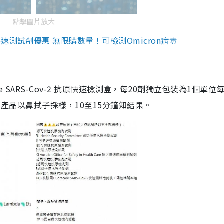
點擊圖片放大
測試劑優惠 無限購數量！可檢測Omicron病毒
are SARS-Cov-2 抗原快速檢測盒，每20劑獨立包裝為1個單位
5。產品以鼻拭子採樣，10至15分鐘知結果。