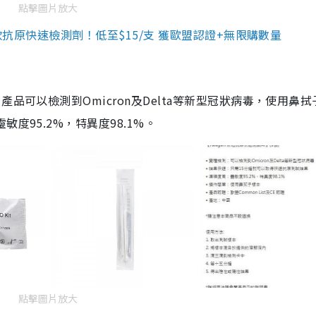
點擊圖片放大
3款抗原快速檢測劑！低至$15/支 獲歐盟認證+無限購數量
品可以檢測到Omicron及Delta等新型冠狀病毒，使用鼻拭
度95.2%，特異度98.1%。
點擊圖片放大