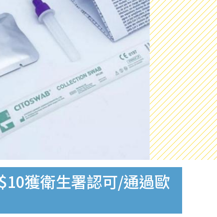
$10獲衛生署認可/通過歐