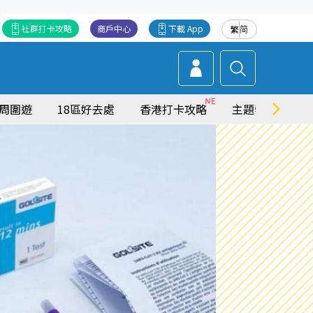
社群打卡攻略
商戶中心
下載 App
繁
简
周圍遊
18區好去處
香港打卡攻略
主題特集