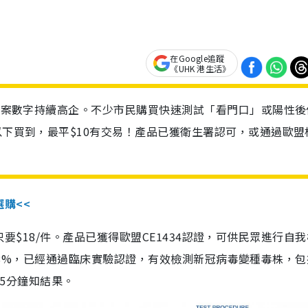
在Google追蹤
《UHK 港生活》
診個案數字持續高企。不少市民購買快速測試「看門口」或陽性後
以下買到，最平$10有交易！產品已獲衛生署認可，或通過歐盟
選購<<
惠價只要$18/件。產品已獲得歐盟CE1434認證，可供民眾進行自
性99.8%，已經通過臨床實驗認證，有效檢測新冠病毒變種毒株，
，15分鐘知結果。