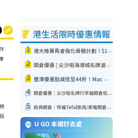
港生活限時優惠情報
1
作
港大推賽馬會強化骨骼計劃！$100骨質密度X光檢查 完成免費運動訓練送超市禮券！附參加資格
標
2
開倉優惠 | 尖沙咀海港城名牌波鞋開倉低至1折！On鞋$899起／Joy&Peace鞋履$98起
3
豐澤優惠勁減低至44折！Mac mini/iPhone17Pro大減價！廚房家電$220起
4
開倉優惠｜尖沙咀名牌行李箱開倉低至4折！一連5日 American Tourister/ace./Hallmark $200起！
5
我檢
廚具開倉｜特福Tefal廚具/家電開倉低至3折！$220起買平底鍋/炒鑊/湯煲！電飯煲/吸塵機/燙斗$418起
包括
U GO 本週好去處