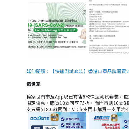
延伸閱讀：【快速測試套裝】香港口罩品牌開賣2款快速
億世家
億家世門市及App現已有售6款快速測試套裝，包括香港公司
限定優惠，購買10支可享75折，而門市則10支8折。現
支只需$18.6就買到。V-Chek門市購買一支平