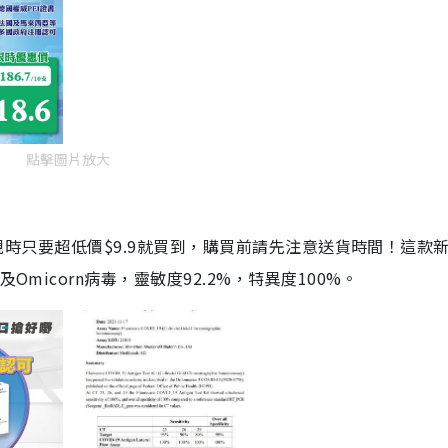
點擊圖片放大
劑，現時只要超低價$9.9就買到，購買前請先注意送貨時間！這款
Omicorn病毒，靈敏度92.2%，特異度100%。