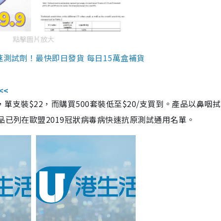
點擊圖片放大
速測試劑！最快即日發貨 每日15萬盒補貨
<<
，單支裝$22，而購買500套裝低至$20/支買到。產品以鼻咽
品已列在歐盟2019冠狀病毒病快速抗原測試通用名單。