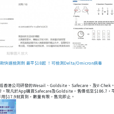
點擊圖片放大
檢測劑 最平$18起 ！可檢測Delta/Omicron病毒
研發的Wesail、Goldsite、Safecare、及V-Chek。
凡於App購買Safecare及Goldsite，售價低至$186.7
均不用$17.9就買到，數量有限，售完即止。