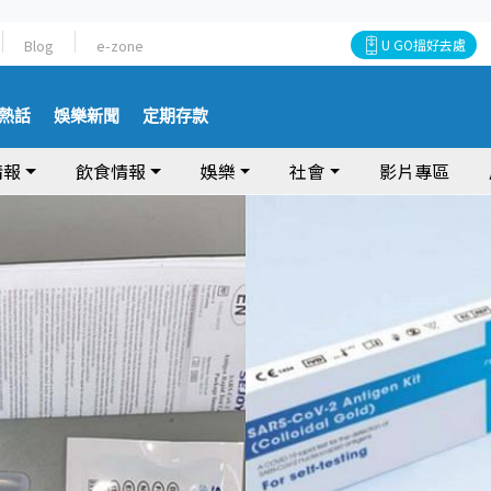
Blog
e-zone
U GO搵好去處
熱話
娛樂新聞
定期存款
情報
飲食情報
娛樂
社會
影片專區