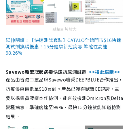
點擊圖片放大
延伸閱讀：【快速測試套裝】CATALO全線門市$16快速
測試劑換購優惠！15分鐘驗新冠病毒 準確性高達
98.26%
Savewo新型冠狀病毒快速抗原測試劑
>>按此選購<<
產品由香港口罩品牌Savewo聯乘DEEPBLUE合作推出，
抗疫優惠價低至$18買到。產品已獲得歐盟CE認證，主
要以採集鼻液樣本作檢測，能有效檢測Omicron及Delta
變種病毒，準確度達至99%，最快15分鐘就能知道檢測
結果。