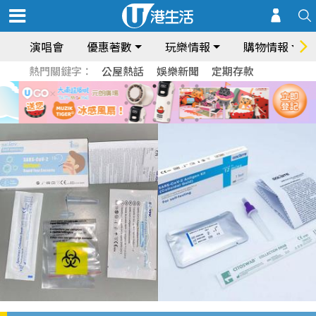
演唱會
優惠著數
玩樂情報
購物情報
熱門關鍵字：
公屋熱話
娛樂新聞
定期存款