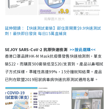
點擊圖片放大
延伸閱讀：【快速測試套裝】鄰住買開賣$9.9快速測試
劑！最快即日發貨 每日15萬盒補貨
SEJOY SARS-CoV-2 抗原快速檢測
>>按此選購<<
香港口罩品牌HK-M Mask抗疫價發售快速檢測劑，單支
裝$22，而購買500套裝低至$20/支買到。產品以鼻咽拭
子方式採樣，準確性高達99%，15分鐘就知結果。產品
已列在歐盟2019冠狀病毒病快速抗原測試通用名單。