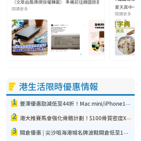
（文章由風傳媒授權轉載） 準備前往韓國旅遊的民眾，近期要特別留
夏天其中一種時
閱讀更多
閱讀更多
港生活限時優惠情報
1
豐澤優惠勁減低至44折！Mac mini/iPhone17Pro大減價！廚房家電$220起
2
港大推賽馬會強化骨骼計劃！$100骨質密度X光檢查 完成免費運動訓練送超市禮券！附參加資格
3
開倉優惠 | 尖沙咀海港城名牌波鞋開倉低至1折！On鞋$899起／Joy&Peace鞋履$98起