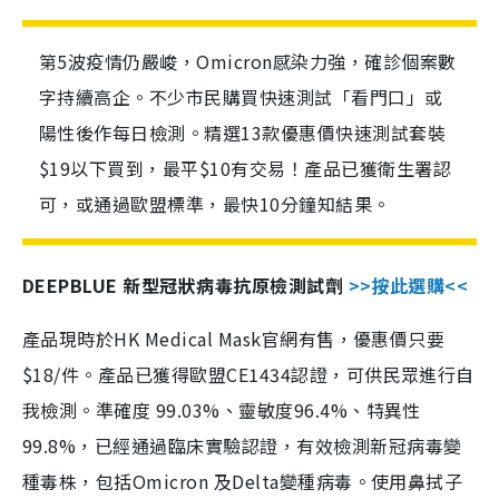
第5波疫情仍嚴峻，Omicron感染力強，確診個案數
字持續高企。不少市民購買快速測試「看門口」或
陽性後作每日檢測。精選13款優惠價快速測試套裝
$19以下買到，最平$10有交易！產品已獲衛生署認
可，或通過歐盟標準，最快10分鐘知結果。
DEEPBLUE 新型冠狀病毒抗原檢測試劑
>>按此選購<<
產品現時於HK Medical Mask官網有售，優惠價只要
$18/件。產品已獲得歐盟CE1434認證，可供民眾進行自
我檢測。準確度 99.03%、靈敏度96.4%、特異性
99.8%，已經通過臨床實驗認證，有效檢測新冠病毒變
種毒株，包括Omicron 及Delta變種病毒。使用鼻拭子