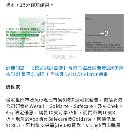
樣本，15分鐘知結果。
+2
點擊圖片放大
延伸閱讀：【快速測試套裝】香港口罩品牌開賣2款快速
檢測劑 最平$18起 ！可檢測Delta/Omicron病毒
億世家
億家世門市及App現已有售6款快速測試套裝，包括香港
公司研發的Wesail、Goldsite、Safecare、及V-Chek。
App限定優惠，購買10支可享75折，而門市則10支8
折。現凡於App購買Safecare及Goldsite，售價低至
$186.7，平均每支只需$18.6就買到。V-Chek門市購買