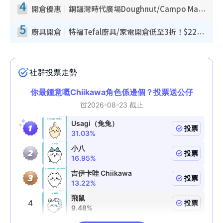
4
開倉優惠｜銅鑼灣時代廣場Doughnut/Campo Marzio開倉低至1折！背囊、書包、手袋劈價$200起
5
廚具開倉｜特福Tefal廚具/家電開倉低至3折！$220起買平底鍋/炒鑊/湯煲！電飯煲/吸塵機/燙斗$418起