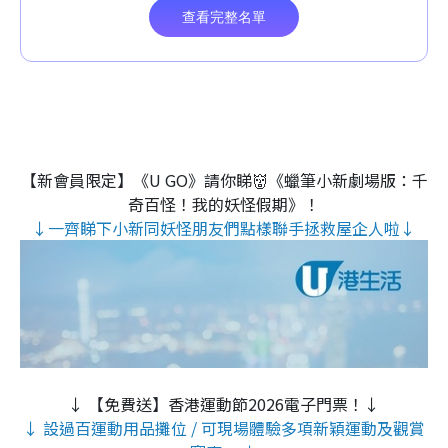
【新會員限定】《U GO》請你睇👹《蠟筆小新劇場版：千
奇百怪！我的妖怪假期》！
↓一齊睇下小新同妖怪朋友們點樣聯手拯救屋企人啦↓
↓ 【免費送】香港運動節2026電子門票！↓
↓ 設過百運動用品攤位 / 可現場體驗多項新穎運動及觀賞