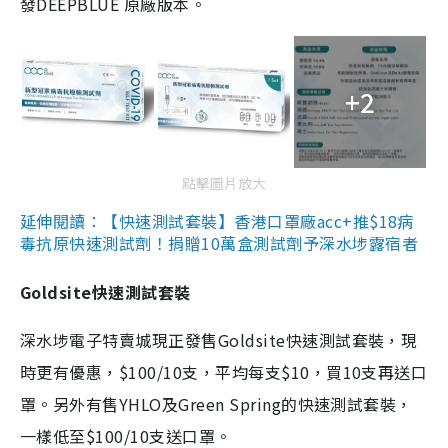
發DEEPBLUE 原廠版本。
+2
點擊圖片放大
延伸閱讀：【快速測試套裝】香港口罩廠acc+推$18病
毒抗原快速測試劑！捐贈10萬盒測試劑予深水埗露宿者
Goldsite快速測試套裝
深水埗電子特賣城現正發售Goldsite快速測試套裝，現
時更有優惠，$100/10支，平均每支$10，買10支再送口
罩。另外有售YHLO及Green Spring的快速測試套裝，
一樣低至$100/10支送口罩。