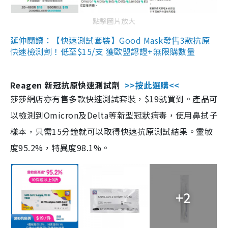
點擊圖片放大
延伸閱讀：【快速測試套裝】Good Mask發售3款抗原
快速檢測劑！低至$15/支 獲歐盟認證+無限購數量
Reagen 新冠抗原快速測試劑
>>按此選購<<
莎莎網店亦有售多款快速測試套裝，$19就買到。產品可
以檢測到Omicron及Delta等新型冠狀病毒，使用鼻拭子
樣本，只需15分鐘就可以取得快速抗原測試結果。靈敏
度95.2%，特異度98.1%。
+2