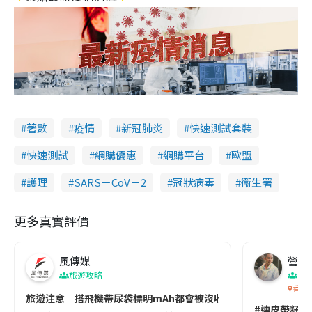
著數
疫情
新冠肺炎
快速測試套裝
快速測試
網購優惠
網購平台
歐盟
護理
SARS－CoV－2
冠狀病毒
衞生署
更多真實評價
風傳媒
營養教
旅遊攻略
生
香港
旅遊注意｜搭飛機帶尿袋標明mAh都會被沒收😱出發前切記檢查「1
#連皮帶籽都