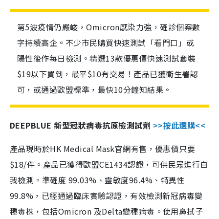
第5波疫情仍嚴峻，Omicron感染力強，確診個案數
字持續高企。不少市民購買快速測試「看門口」或
陽性後作每日檢測。精選13款優惠價快速測試套裝
$19以下買到，最平$10有交易！產品已獲衛生署認
可，或通過歐盟標準，最快10分鐘知結果。
DEEPBLUE 新型冠狀病毒抗原檢測試劑
>>按此選購<<
產品現時於HK Medical Mask官網有售，優惠價只要
$18/件。產品已獲得歐盟CE1434認證，可供民眾進行自
我檢測。準確度 99.03%、靈敏度96.4%、特異性
99.8%，已經通過臨床實驗認證，有效檢測新冠病毒變
種毒株，包括Omicron 及Delta變種病毒。使用鼻拭子