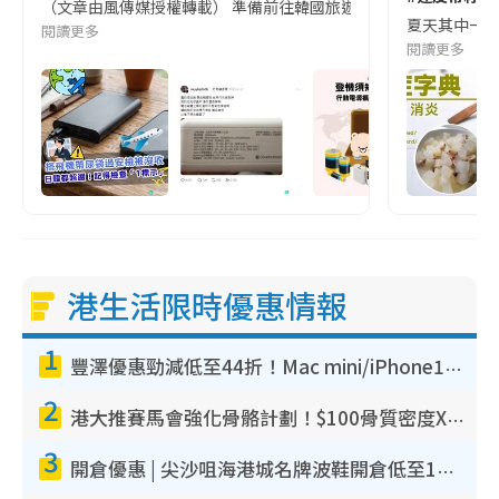
（文章由風傳媒授權轉載） 準備前往韓國旅遊的民眾，近期要特別留
夏天其中一種時
閱讀更多
閱讀更多
港生活限時優惠情報
1
豐澤優惠勁減低至44折！Mac mini/iPhone17Pro大減價！廚房家電$220起
2
港大推賽馬會強化骨骼計劃！$100骨質密度X光檢查 完成免費運動訓練送超市禮券！附參加資格
3
開倉優惠 | 尖沙咀海港城名牌波鞋開倉低至1折！On鞋$899起／Joy&Peace鞋履$98起