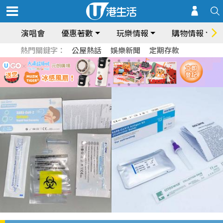
演唱會
優惠著數
玩樂情報
購物情報
熱門關鍵字：
公屋熱話
娛樂新聞
定期存款