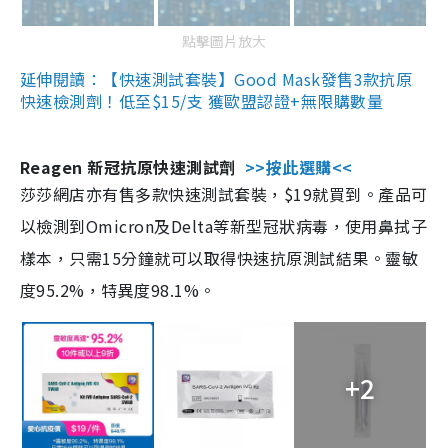
點擊圖片放大
延伸閱讀：【快速測試套裝】Good Mask發售3款抗原
快速檢測劑！低至$15/支 獲歐盟認證+無限購數量
Reagen 新冠抗原快速測試劑
>>按此選購<<
莎莎網店亦有售多款快速測試套裝，$19就買到。產品可
以檢測到Omicron及Delta等新型冠狀病毒，使用鼻拭子
樣本，只需15分鐘就可以取得快速抗原測試結果。靈敏
度95.2%，特異度98.1%。
+2