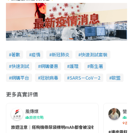
著數
疫情
新冠肺炎
快速測試套裝
快速測試
網購優惠
護理
衞生署
網購平台
冠狀病毒
SARS－CoV－2
歐盟
更多真實評價
風傳媒
營養教
旅遊攻略
生
香港
旅遊注意｜搭飛機帶尿袋標明mAh都會被沒收😱出發前切記檢查「1
#連皮帶籽都