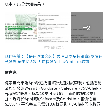
樣本，15分鐘知結果。
+2
點擊圖片放大
延伸閱讀：【快速測試套裝】香港口罩品牌開賣2款快速
檢測劑 最平$18起 ！可檢測Delta/Omicron病毒
億世家
億家世門市及App現已有售6款快速測試套裝，包括香港
公司研發的Wesail、Goldsite、Safecare、及V-Chek。
App限定優惠，購買10支可享75折，而門市則10支8
折。現凡於App購買Safecare及Goldsite，售價低至
$186.7，平均每支只需$18.6就買到。V-Chek門市購買