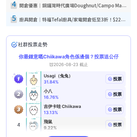
4
開倉優惠｜銅鑼灣時代廣場Doughnut/Campo Marzio開倉低至1折！背囊、書包、手袋劈價$200起
5
廚具開倉｜特福Tefal廚具/家電開倉低至3折！$220起買平底鍋/炒鑊/湯煲！電飯煲/吸塵機/燙斗$418起