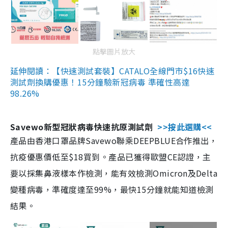
點擊圖片放大
延伸閱讀：【快速測試套裝】CATALO全線門市$16快速
測試劑換購優惠！15分鐘驗新冠病毒 準確性高達
98.26%
Savewo新型冠狀病毒快速抗原測試劑
>>按此選購<<
產品由香港口罩品牌Savewo聯乘DEEPBLUE合作推出，
抗疫優惠價低至$18買到。產品已獲得歐盟CE認證，主
要以採集鼻液樣本作檢測，能有效檢測Omicron及Delta
變種病毒，準確度達至99%，最快15分鐘就能知道檢測
結果。