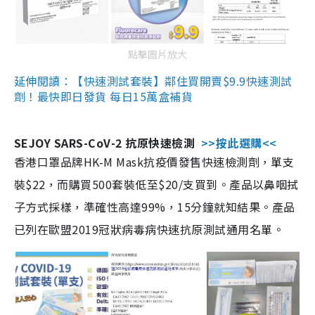
點擊圖片放大
延伸閱讀：【快速測試套裝】鄰住買開賣$9.9快速測試
劑！最快即日發貨 每日15萬盒補貨
SEJOY SARS-CoV-2 抗原快速檢測
>>按此選購<<
香港口罩品牌HK-M Mask抗疫價發售快速檢測劑，單支
裝$22，而購買500套裝低至$20/支買到。產品以鼻咽拭
子方式採樣，準確性高達99%，15分鐘就知結果。產品
已列在歐盟2019冠狀病毒病快速抗原測試通用名單。