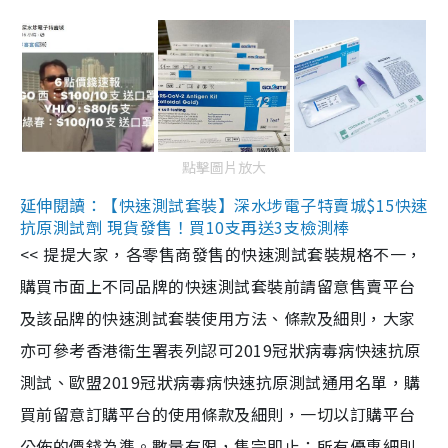
點擊圖片放大
延伸閱讀：【快速測試套裝】深水埗電子特賣城$15快速
抗原測試劑 現貨發售！買10支再送3支檢測棒
<< 提提大家，各零售商發售的快速測試套裝規格不一，
購買市面上不同品牌的快速測試套裝前請留意售賣平台
及該品牌的快速測試套裝使用方法、條款及細則，大家
亦可參考香港衞生署表列認可2019冠狀病毒病快速抗原
測試、歐盟2019冠狀病毒病快速抗原測試通用名單，購
買前留意訂購平台的使用條款及細則，一切以訂購平台
公佈的價錢為準。數量有限，售完即止；所有優惠細則