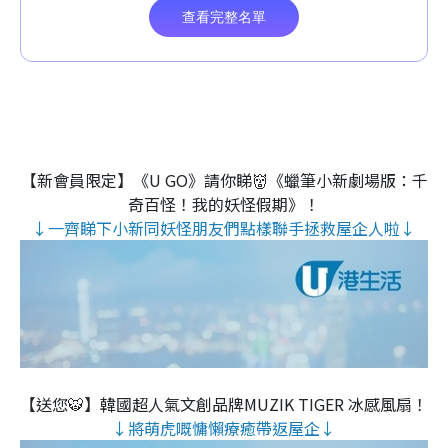
【新會員限定】《U GO》請你睇👹《蠟筆小新劇場版：千
奇百怪！我的妖怪假期》！
↓一齊睇下小新同妖怪朋友們點樣聯手拯救屋企人啦↓
【送您🐯】韓國超人氣文創品牌MUZIK TIGER 冰感風扇！
↓將萌虎嘅慵懶療癒帶返屋企↓