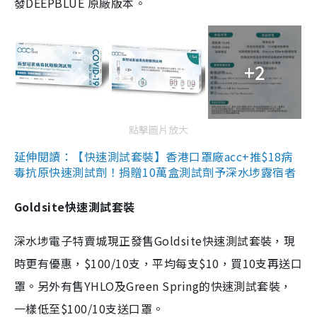
發DEEPBLUE 原廠版本。
+2
點擊圖片放大
延伸閱讀：【快速測試套裝】香港口罩廠acc+推$18病
毒抗原快速測試劑！捐贈10萬盒測試劑予深水埗露宿者
Goldsite快速測試套裝
深水埗電子特賣城現正發售Goldsite快速測試套裝，現
時更有優惠，$100/10支，平均每支$10，買10支再送口
罩。另外有售YHLO及Green Spring的快速測試套裝，
一樣低至$100/10支送口罩。