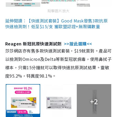
點擊圖片放大
延伸閱讀：【快速測試套裝】Good Mask發售3款抗原
快速檢測劑！低至$15/支 獲歐盟認證+無限購數量
Reagen 新冠抗原快速測試劑
>>按此選購<<
莎莎網店亦有售多款快速測試套裝，$19就買到。產品可
以檢測到Omicron及Delta等新型冠狀病毒，使用鼻拭子
樣本，只需15分鐘就可以取得快速抗原測試結果。靈敏
度95.2%，特異度98.1%。
+2