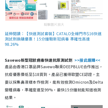
點擊圖片放大
延伸閱讀：【快速測試套裝】CATALO全線門市$16快速
測試劑換購優惠！15分鐘驗新冠病毒 準確性高達
98.26%
Savewo新型冠狀病毒快速抗原測試劑
>>按此選購<<
產品由香港口罩品牌Savewo聯乘DEEPBLUE合作推出，
抗疫優惠價低至$18買到。產品已獲得歐盟CE認證，主
要以採集鼻液樣本作檢測，能有效檢測Omicron及Delta
變種病毒，準確度達至99%，最快15分鐘就能知道檢測
結果。