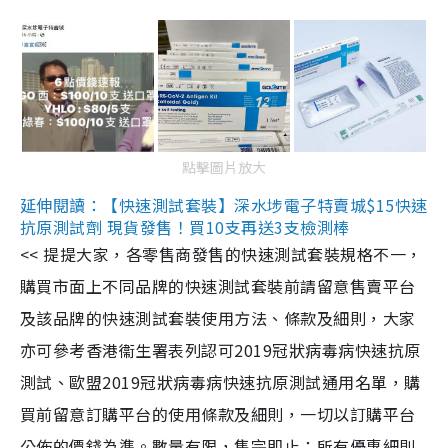
點擊圖片放大
延伸閱讀：【快速測試套裝】深水埗電子特賣城$15快速
抗原測試劑 現貨發售！買10支再送3支檢測棒
<< 提提大家，各零售商發售的快速測試套裝規格不一，
購買市面上不同品牌的快速測試套裝前請留意售賣平台
及該品牌的快速測試套裝使用方法、條款及細則，大家
亦可參考香港衞生署表列認可2019冠狀病毒病快速抗原
測試、歐盟2019冠狀病毒病快速抗原測試通用名單，購
買前留意訂購平台的使用條款及細則，一切以訂購平台
公佈的價錢為準。數量有限，售完即止；所有優惠細則