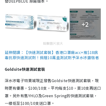
發DEEPBLUE 原廠版本。
+2
點擊圖片放大
延伸閱讀：【快速測試套裝】香港口罩廠acc+推$18病
毒抗原快速測試劑！捐贈10萬盒測試劑予深水埗露宿者
Goldsite快速測試套裝
深水埗電子特賣城現正發售Goldsite快速測試套裝，現
時更有優惠，$100/10支，平均每支$10，買10支再送口
罩。另外有售YHLO及Green Spring的快速測試套裝，
一樣低至$100/10支送口罩。