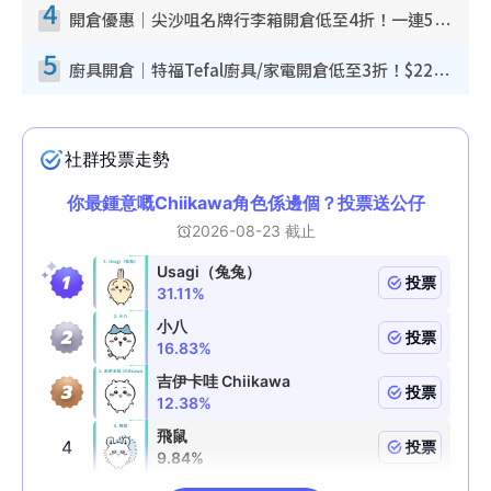
4
開倉優惠｜尖沙咀名牌行李箱開倉低至4折！一連5日 American Tourister/ace./Hallmark $200起！
5
廚具開倉｜特福Tefal廚具/家電開倉低至3折！$220起買平底鍋/炒鑊/湯煲！電飯煲/吸塵機/燙斗$418起