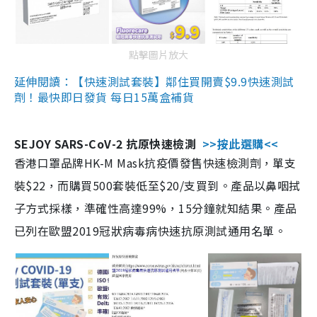
點擊圖片放大
延伸閱讀：【快速測試套裝】鄰住買開賣$9.9快速測試
劑！最快即日發貨 每日15萬盒補貨
SEJOY SARS-CoV-2 抗原快速檢測
>>按此選購<<
香港口罩品牌HK-M Mask抗疫價發售快速檢測劑，單支
裝$22，而購買500套裝低至$20/支買到。產品以鼻咽拭
子方式採樣，準確性高達99%，15分鐘就知結果。產品
已列在歐盟2019冠狀病毒病快速抗原測試通用名單。