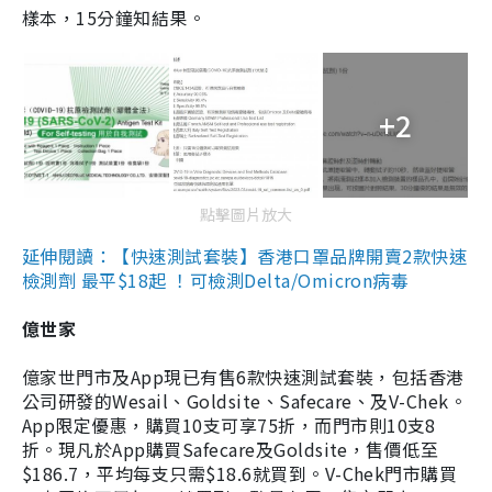
樣本，15分鐘知結果。
+2
點擊圖片放大
延伸閱讀：【快速測試套裝】香港口罩品牌開賣2款快速
檢測劑 最平$18起 ！可檢測Delta/Omicron病毒
億世家
億家世門市及App現已有售6款快速測試套裝，包括香港
公司研發的Wesail、Goldsite、Safecare、及V-Chek。
App限定優惠，購買10支可享75折，而門市則10支8
折。現凡於App購買Safecare及Goldsite，售價低至
$186.7，平均每支只需$18.6就買到。V-Chek門市購買