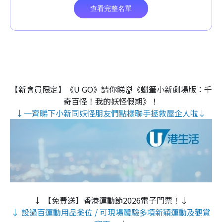
【新會員限定】《U GO》請你睇👹《蠟筆小新劇場版：千
奇百怪！我的妖怪假期》！
↓一齊睇下小新同妖怪朋友們點樣聯手拯救屋企人啦↓
↓ 【免費送】香港運動節2026電子門票！↓
↓ 設過百運動用品攤位 / 可現場體驗多項新穎運動及觀賞