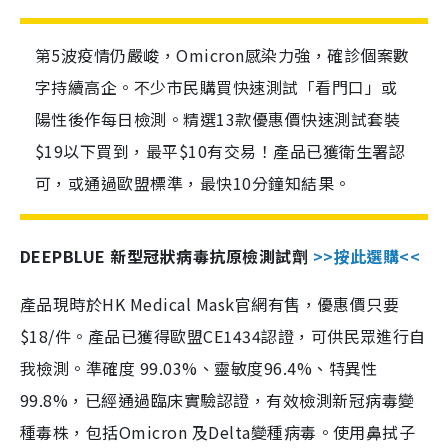
第5波疫情仍嚴峻，Omicron感染力強，確診個案數
字持續高企。不少市民購買快速測試「看門口」或
陽性後作每日檢測。精選13款優惠價快速測試套裝
$19以下買到，最平$10有交易！產品已獲衛生署認
可，或通過歐盟標準，最快10分鐘知結果。
DEEPBLUE 新型冠狀病毒抗原檢測試劑
>>按此選購<<
產品現時於HK Medical Mask官網有售，優惠價只要
$18/件。產品已獲得歐盟CE1434認證，可供民眾進行自
我檢測。準確度 99.03%、靈敏度96.4%、特異性
99.8%，已經通過臨床實驗認證，有效檢測新冠病毒變
種毒株，包括Omicron 及Delta變種病毒。使用鼻拭子