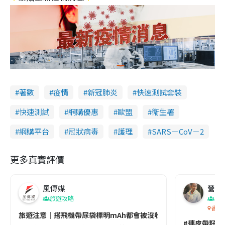
著數
疫情
新冠肺炎
快速測試套裝
快速測試
網購優惠
歐盟
衞生署
網購平台
冠狀病毒
護理
SARS－CoV－2
更多真實評價
風傳媒
營養教
旅遊攻略
生
香港
旅遊注意｜搭飛機帶尿袋標明mAh都會被沒收😱出發前切記檢查「1
#連皮帶籽都