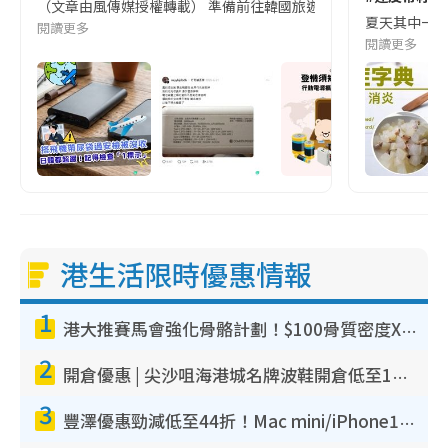
（文章由風傳媒授權轉載） 準備前往韓國旅遊的民眾，近期要特別留
夏天其中一種時
閱讀更多
閱讀更多
港生活限時優惠情報
1
港大推賽馬會強化骨骼計劃！$100骨質密度X光檢查 完成免費運動訓練送超市禮券！附參加資格
2
開倉優惠 | 尖沙咀海港城名牌波鞋開倉低至1折！On鞋$899起／Joy&Peace鞋履$98起
3
豐澤優惠勁減低至44折！Mac mini/iPhone17Pro大減價！廚房家電$220起