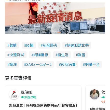
著數
疫情
新冠肺炎
快速測試套裝
快速測試
網購優惠
衞生署
歐盟
護理
SARS－CoV－2
冠狀病毒
網購平台
更多真實評價
風傳媒
營養教
旅遊攻略
生
香港
旅遊注意｜搭飛機帶尿袋標明mAh都會被沒收😱出發前切記檢查「1
#連皮帶籽都