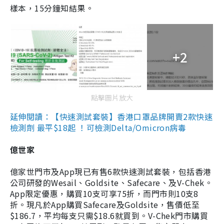
樣本，15分鐘知結果。
+2
點擊圖片放大
延伸閱讀：【快速測試套裝】香港口罩品牌開賣2款快速
檢測劑 最平$18起 ！可檢測Delta/Omicron病毒
億世家
億家世門市及App現已有售6款快速測試套裝，包括香港
公司研發的Wesail、Goldsite、Safecare、及V-Chek。
App限定優惠，購買10支可享75折，而門市則10支8
折。現凡於App購買Safecare及Goldsite，售價低至
$186.7，平均每支只需$18.6就買到。V-Chek門市購買