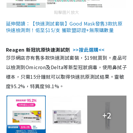
點擊圖片放大
延伸閱讀：【快速測試套裝】Good Mask發售3款抗原
快速檢測劑！低至$15/支 獲歐盟認證+無限購數量
Reagen 新冠抗原快速測試劑
>>按此選購<<
莎莎網店亦有售多款快速測試套裝，$19就買到。產品可
以檢測到Omicron及Delta等新型冠狀病毒，使用鼻拭子
樣本，只需15分鐘就可以取得快速抗原測試結果。靈敏
度95.2%，特異度98.1%。
+2