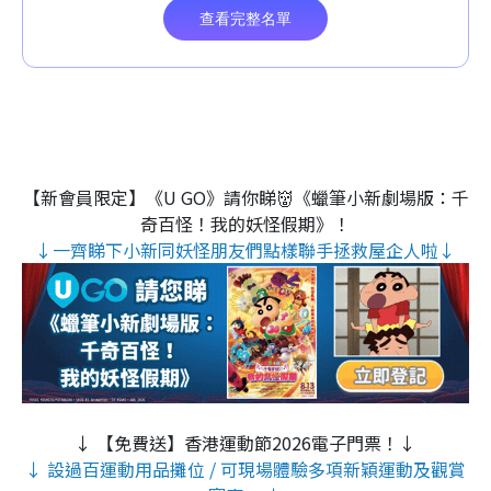
【新會員限定】《U GO》請你睇👹《蠟筆小新劇場版：千
奇百怪！我的妖怪假期》！
↓一齊睇下小新同妖怪朋友們點樣聯手拯救屋企人啦↓
↓ 【免費送】香港運動節2026電子門票！↓
↓ 設過百運動用品攤位 / 可現場體驗多項新穎運動及觀賞