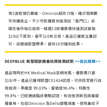
第5波疫情仍嚴峻，Omicron感染力強，確診個案數
字持續高企。不少市民購買快速測試「看門口」或
陽性後作每日檢測。精選13款優惠價快速測試套裝
$19以下買到，最平$10有交易！產品已獲衛生署認
可，或通過歐盟標準，最快10分鐘知結果。
DEEPBLUE 新型冠狀病毒抗原檢測試劑
>>按此選購<<
產品現時於HK Medical Mask官網有售，優惠價只要
$18/件。產品已獲得歐盟CE1434認證，可供民眾進行自
我檢測。準確度 99.03%、靈敏度96.4%、特異性
99.8%，已經通過臨床實驗認證，有效檢測新冠病毒變
種毒株，包括Omicron 及Delta變種病毒。使用鼻拭子