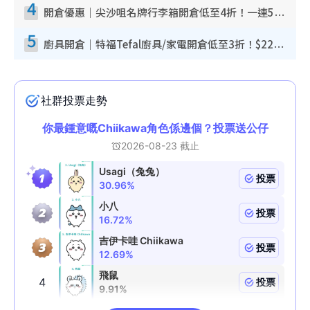
4
開倉優惠｜尖沙咀名牌行李箱開倉低至4折！一連5日 American Tourister/ace./Hallmark $200起！
5
廚具開倉｜特福Tefal廚具/家電開倉低至3折！$220起買平底鍋/炒鑊/湯煲！電飯煲/吸塵機/燙斗$418起