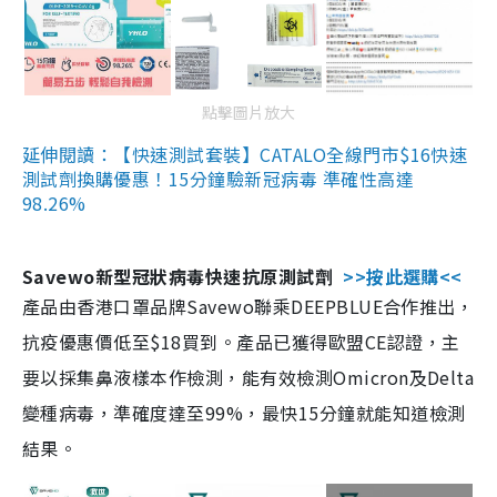
點擊圖片放大
延伸閱讀：【快速測試套裝】CATALO全線門市$16快速
測試劑換購優惠！15分鐘驗新冠病毒 準確性高達
98.26%
Savewo新型冠狀病毒快速抗原測試劑
>>按此選購<<
產品由香港口罩品牌Savewo聯乘DEEPBLUE合作推出，
抗疫優惠價低至$18買到。產品已獲得歐盟CE認證，主
要以採集鼻液樣本作檢測，能有效檢測Omicron及Delta
變種病毒，準確度達至99%，最快15分鐘就能知道檢測
結果。