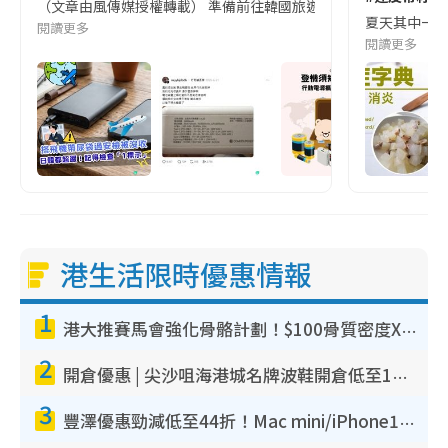
（文章由風傳媒授權轉載） 準備前往韓國旅遊的民眾，近期要特別留
夏天其中一種時
閱讀更多
閱讀更多
港生活限時優惠情報
1
港大推賽馬會強化骨骼計劃！$100骨質密度X光檢查 完成免費運動訓練送超市禮券！附參加資格
2
開倉優惠 | 尖沙咀海港城名牌波鞋開倉低至1折！On鞋$899起／Joy&Peace鞋履$98起
3
豐澤優惠勁減低至44折！Mac mini/iPhone17Pro大減價！廚房家電$220起