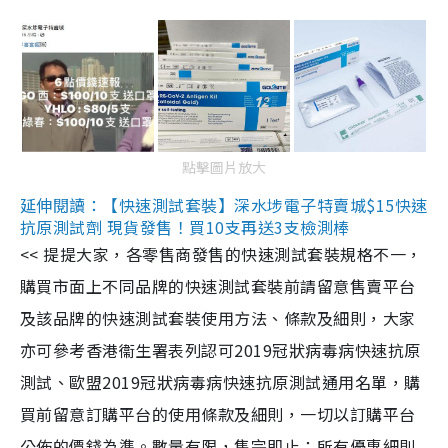
點擊圖片放大
延伸閱讀：【快速測試套裝】深水埗電子特賣城$15快速
抗原測試劑 現貨發售！買10支再送3支檢測棒
<< 提提大家，各零售商發售的快速測試套裝規格不一，
購買市面上不同品牌的快速測試套裝前請留意售賣平台
及該品牌的快速測試套裝使用方法、條款及細則，大家
亦可參考香港衞生署表列認可2019冠狀病毒病快速抗原
測試、歐盟2019冠狀病毒病快速抗原測試通用名單，購
買前留意訂購平台的使用條款及細則，一切以訂購平台
公佈的價錢為準。數量有限，售完即止；所有優惠細則