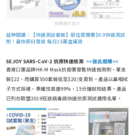
點擊圖片放大
延伸閱讀：【快速測試套裝】鄰住買開賣$9.9快速測試
劑！最快即日發貨 每日15萬盒補貨
SEJOY SARS-CoV-2 抗原快速檢測
>>按此選購<<
香港口罩品牌HK-M Mask抗疫價發售快速檢測劑，單支
裝$22，而購買500套裝低至$20/支買到。產品以鼻咽拭
子方式採樣，準確性高達99%，15分鐘就知結果。產品
已列在歐盟2019冠狀病毒病快速抗原測試通用名單。