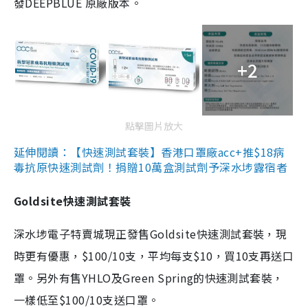
發DEEPBLUE 原廠版本。
+2
點擊圖片放大
延伸閱讀：【快速測試套裝】香港口罩廠acc+推$18病
毒抗原快速測試劑！捐贈10萬盒測試劑予深水埗露宿者
Goldsite快速測試套裝
深水埗電子特賣城現正發售Goldsite快速測試套裝，現
時更有優惠，$100/10支，平均每支$10，買10支再送口
罩。另外有售YHLO及Green Spring的快速測試套裝，
一樣低至$100/10支送口罩。