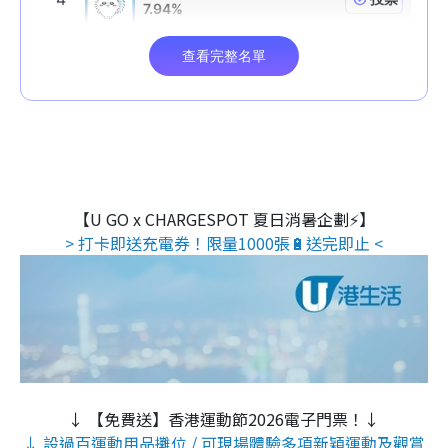
【U GO x CHARGESPOT 夏日消暑企劃⚡】
> 打卡即送充電券！限量1000張🔋送完即止 <
↓ 【免費送】香港運動節2026電子門票！↓
↓ 設過百運動用品攤位 / 可現場體驗多項新穎運動及觀賞