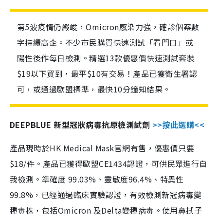
第5波疫情仍嚴峻，Omicron感染力強，確診個案數
字持續高企。不少市民購買快速測試「看門口」或
陽性後作每日檢測。精選13款優惠價快速測試套裝
$19以下買到，最平$10有交易！產品已獲衛生署認
可，或通過歐盟標準，最快10分鐘知結果。
DEEPBLUE 新型冠狀病毒抗原檢測試劑
>>按此選購<<
產品現時於HK Medical Mask官網有售，優惠價只要
$18/件。產品已獲得歐盟CE1434認證，可供民眾進行自
我檢測。準確度 99.03%、靈敏度96.4%、特異性
99.8%，已經通過臨床實驗認證，有效檢測新冠病毒變
種毒株，包括Omicron 及Delta變種病毒。使用鼻拭子