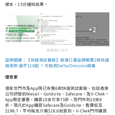
樣本，15分鐘知結果。
+2
點擊圖片放大
延伸閱讀：【快速測試套裝】香港口罩品牌開賣2款快速
檢測劑 最平$18起 ！可檢測Delta/Omicron病毒
億世家
億家世門市及App現已有售6款快速測試套裝，包括香港
公司研發的Wesail、Goldsite、Safecare、及V-Chek。
App限定優惠，購買10支可享75折，而門市則10支8
折。現凡於App購買Safecare及Goldsite，售價低至
$186.7，平均每支只需$18.6就買到。V-Chek門市購買