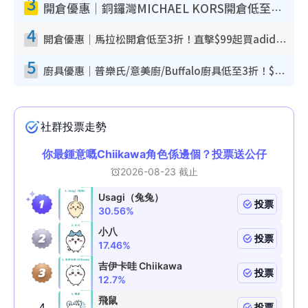
3
開倉優惠｜銅鑼灣MICHAEL KORS開倉低至17折！直擊$500起買手袋/銀包/鞋款 必買經典Jet Set系列
4
開倉優惠｜馬拉松開倉低至3折！直擊$99起買adidas／New Balance／Puma鞋款 STANLEY保溫杯劈價至$119起
5
廚具優惠｜普樂氏/意美廚/Buffalo廚具低至3折！$89起買煎鍋／炒鑊／個人鍋 同場小家電激減至$99起