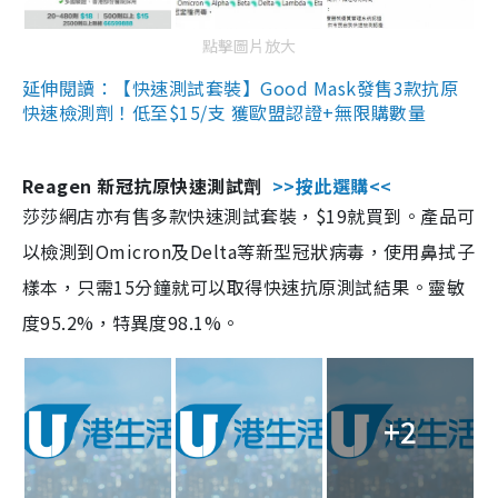
點擊圖片放大
延伸閱讀：【快速測試套裝】Good Mask發售3款抗原
快速檢測劑！低至$15/支 獲歐盟認證+無限購數量
Reagen 新冠抗原快速測試劑
>>按此選購<<
莎莎網店亦有售多款快速測試套裝，$19就買到。產品可
以檢測到Omicron及Delta等新型冠狀病毒，使用鼻拭子
樣本，只需15分鐘就可以取得快速抗原測試結果。靈敏
度95.2%，特異度98.1%。
+2