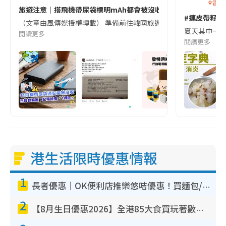
香港
旅遊注意｜搭飛機帶尿袋標明mAh都會被沒收😱出發前切記檢查「1
#連皮帶籽都
（文章由風傳媒授權轉載） 準備前往韓國旅遊的民眾，近期要特別留
夏天其中一種時
閱讀更多
閱讀更多
港生活限時優惠情報
1
長者優惠｜OK便利店推樂悠咭優惠！買麵包/牛奶/保健品拍卡即減
2
【8月生日優惠2026】全港85大食買玩著數攻略 自助餐/火鍋放題同行免費＋誠品/DONKI送現金券