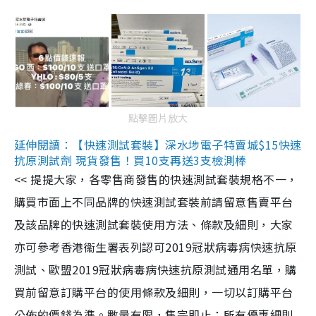
點擊圖片放大
延伸閱讀：【快速測試套裝】深水埗電子特賣城$15快速
抗原測試劑 現貨發售！買10支再送3支檢測棒
<< 提提大家，各零售商發售的快速測試套裝規格不一，
購買市面上不同品牌的快速測試套裝前請留意售賣平台
及該品牌的快速測試套裝使用方法、條款及細則，大家
亦可參考香港衞生署表列認可2019冠狀病毒病快速抗原
測試、歐盟2019冠狀病毒病快速抗原測試通用名單，購
買前留意訂購平台的使用條款及細則，一切以訂購平台
公佈的價錢為準。數量有限，售完即止；所有優惠細則