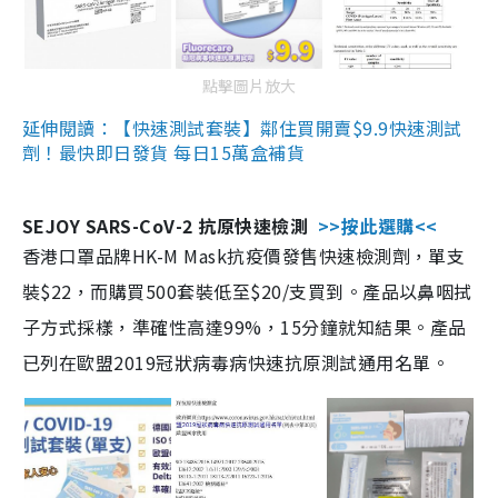
點擊圖片放大
延伸閱讀：【快速測試套裝】鄰住買開賣$9.9快速測試
劑！最快即日發貨 每日15萬盒補貨
SEJOY SARS-CoV-2 抗原快速檢測
>>按此選購<<
香港口罩品牌HK-M Mask抗疫價發售快速檢測劑，單支
裝$22，而購買500套裝低至$20/支買到。產品以鼻咽拭
子方式採樣，準確性高達99%，15分鐘就知結果。產品
已列在歐盟2019冠狀病毒病快速抗原測試通用名單。