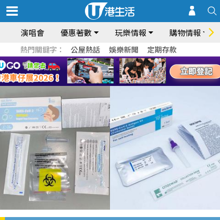
演唱會
優惠著數
玩樂情報
購物情報
熱門關鍵字：
公屋熱話
娛樂新聞
定期存款