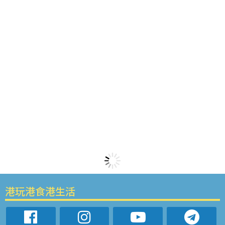
港玩港食港生活