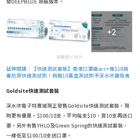
發DEEPBLUE 原廠版本。
+2
點擊圖片放大
延伸閱讀：【快速測試套裝】香港口罩廠acc+推$18病
毒抗原快速測試劑！捐贈10萬盒測試劑予深水埗露宿者
Goldsite快速測試套裝
深水埗電子特賣城現正發售Goldsite快速測試套裝，現
時更有優惠，$100/10支，平均每支$10，買10支再送口
罩。另外有售YHLO及Green Spring的快速測試套裝，
一樣低至$100/10支送口罩。