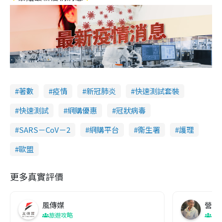
著數
疫情
新冠肺炎
快速測試套裝
快速測試
網購優惠
冠狀病毒
SARS－CoV－2
網購平台
衞生署
護理
歐盟
更多真實評價
風傳媒
營養教
旅遊攻略
生