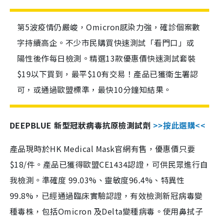
第5波疫情仍嚴峻，Omicron感染力強，確診個案數
字持續高企。不少市民購買快速測試「看門口」或
陽性後作每日檢測。精選13款優惠價快速測試套裝
$19以下買到，最平$10有交易！產品已獲衛生署認
可，或通過歐盟標準，最快10分鐘知結果。
DEEPBLUE 新型冠狀病毒抗原檢測試劑
>>按此選購<<
產品現時於HK Medical Mask官網有售，優惠價只要
$18/件。產品已獲得歐盟CE1434認證，可供民眾進行自
我檢測。準確度 99.03%、靈敏度96.4%、特異性
99.8%，已經通過臨床實驗認證，有效檢測新冠病毒變
種毒株，包括Omicron 及Delta變種病毒。使用鼻拭子