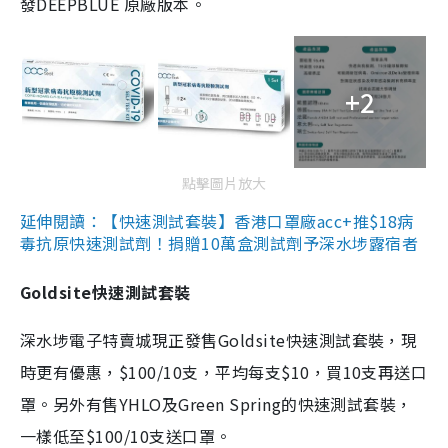
發DEEPBLUE 原廠版本。
+2
點擊圖片放大
延伸閱讀：【快速測試套裝】香港口罩廠acc+推$18病
毒抗原快速測試劑！捐贈10萬盒測試劑予深水埗露宿者
Goldsite快速測試套裝
深水埗電子特賣城現正發售Goldsite快速測試套裝，現
時更有優惠，$100/10支，平均每支$10，買10支再送口
罩。另外有售YHLO及Green Spring的快速測試套裝，
一樣低至$100/10支送口罩。