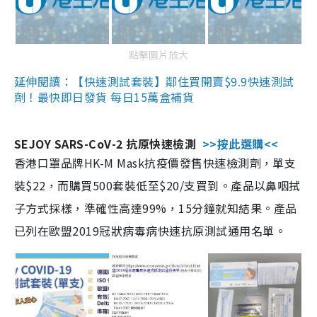
點擊圖片放大
延伸閱讀：【快速測試套裝】鄰住買開賣$9.9快速測試
劑！最快即日發貨 每日15萬盒補貨
SEJOY SARS-CoV-2 抗原快速檢測
>>按此選購<<
香港口罩品牌HK-M Mask抗疫價發售快速檢測劑，單支
裝$22，而購買500套裝低至$20/支買到。產品以鼻咽拭
子方式採樣，準確性高達99%，15分鐘就知結果。產品
已列在歐盟2019冠狀病毒病快速抗原測試通用名單。