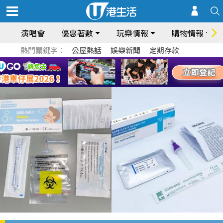
演唱會
優惠著數
玩樂情報
購物情報
熱門關鍵字：
公屋熱話
娛樂新聞
定期存款