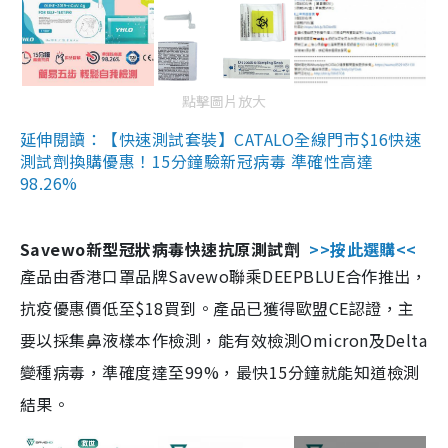
點擊圖片放大
延伸閱讀：【快速測試套裝】CATALO全線門市$16快速
測試劑換購優惠！15分鐘驗新冠病毒 準確性高達
98.26%
Savewo新型冠狀病毒快速抗原測試劑
>>按此選購<<
產品由香港口罩品牌Savewo聯乘DEEPBLUE合作推出，
抗疫優惠價低至$18買到。產品已獲得歐盟CE認證，主
要以採集鼻液樣本作檢測，能有效檢測Omicron及Delta
變種病毒，準確度達至99%，最快15分鐘就能知道檢測
結果。