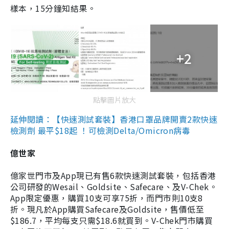
樣本，15分鐘知結果。
+2
點擊圖片放大
延伸閱讀：【快速測試套裝】香港口罩品牌開賣2款快速
檢測劑 最平$18起 ！可檢測Delta/Omicron病毒
億世家
億家世門市及App現已有售6款快速測試套裝，包括香港
公司研發的Wesail、Goldsite、Safecare、及V-Chek。
App限定優惠，購買10支可享75折，而門市則10支8
折。現凡於App購買Safecare及Goldsite，售價低至
$186.7，平均每支只需$18.6就買到。V-Chek門市購買