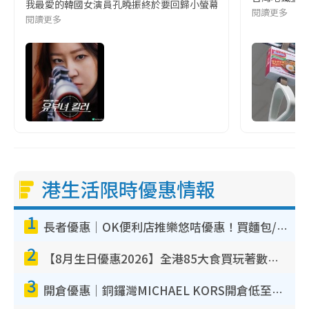
我最愛的韓國女演員孔曉振終於要回歸小螢幕啦!這次的劇本改編自同名
閱讀更多
閱讀更多
港生活限時優惠情報
1
長者優惠｜OK便利店推樂悠咭優惠！買麵包/牛奶/保健品拍卡即減
2
【8月生日優惠2026】全港85大食買玩著數攻略 自助餐/火鍋放題同行免費＋誠品/DONKI送現金券
3
開倉優惠｜銅鑼灣MICHAEL KORS開倉低至17折！直擊$500起買手袋/銀包/鞋款 必買經典Jet Set系列