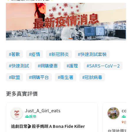
著數
疫情
新冠肺炎
快速測試套裝
快速測試
網購優惠
護理
SARS－CoV－2
歐盟
網購平台
衞生署
冠狀病毒
更多真實評價
Just_A_Girl_eats
co c
娛樂
吹
台灣
追劇日常🎬 殺手媽咪 A Bona Fide Killer
台灣地鐵宣