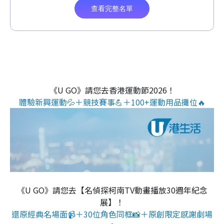
《U GO》請您去香港運動節2026！
體驗新興運動💦＋競技賽事💪＋100+運動用品攤位🔥
《U GO》請您去【名偵探柯南TV動畫播放30週年紀念
展】！
還原經典名場面📹＋30位角色同框📸＋原創限定感謝劇場