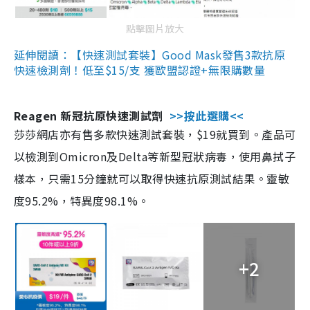
點擊圖片放大
延伸閱讀：【快速測試套裝】Good Mask發售3款抗原
快速檢測劑！低至$15/支 獲歐盟認證+無限購數量
Reagen 新冠抗原快速測試劑
>>按此選購<<
莎莎網店亦有售多款快速測試套裝，$19就買到。產品可
以檢測到Omicron及Delta等新型冠狀病毒，使用鼻拭子
樣本，只需15分鐘就可以取得快速抗原測試結果。靈敏
度95.2%，特異度98.1%。
+2