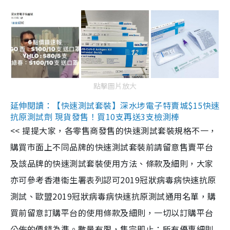
點擊圖片放大
延伸閱讀：【快速測試套裝】深水埗電子特賣城$15快速
抗原測試劑 現貨發售！買10支再送3支檢測棒
<< 提提大家，各零售商發售的快速測試套裝規格不一，
購買市面上不同品牌的快速測試套裝前請留意售賣平台
及該品牌的快速測試套裝使用方法、條款及細則，大家
亦可參考香港衞生署表列認可2019冠狀病毒病快速抗原
測試、歐盟2019冠狀病毒病快速抗原測試通用名單，購
買前留意訂購平台的使用條款及細則，一切以訂購平台
公佈的價錢為準。數量有限，售完即止；所有優惠細則