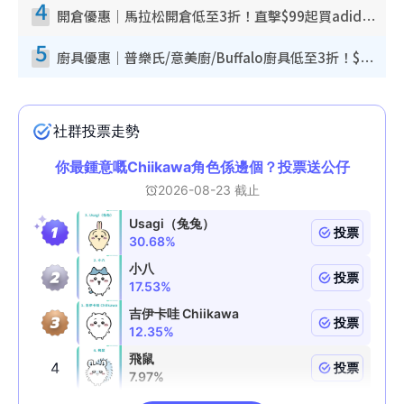
4
開倉優惠｜馬拉松開倉低至3折！直擊$99起買adidas／New Balance／Puma鞋款 STANLEY保溫杯劈價至$119起
5
廚具優惠｜普樂氏/意美廚/Buffalo廚具低至3折！$89起買煎鍋／炒鑊／個人鍋 同場小家電激減至$99起