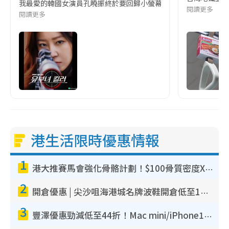
我最愛的韓國女演員孔曉振終於要回歸小螢幕啦!這次的劇本改編自同名
閱讀更多
閱讀更多
港生活限時優惠情報
1
港大推賽馬會強化骨骼計劃！$100骨質密度X光檢查 完成免費運動訓練送超市禮券！附參加資格
2
開倉優惠 | 尖沙咀海港城名牌波鞋開倉低至1折！On鞋$899起／Joy&Peace鞋履$98起
3
豐澤優惠勁減低至44折！Mac mini/iPhone17Pro大減價！廚房家電$220起