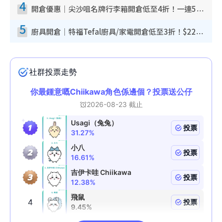
4
開倉優惠｜尖沙咀名牌行李箱開倉低至4折！一連5日 American Tourister/ace./Hallmark $200起！
5
廚具開倉｜特福Tefal廚具/家電開倉低至3折！$220起買平底鍋/炒鑊/湯煲！電飯煲/吸塵機/燙斗$418起