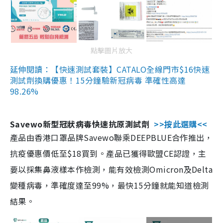
點擊圖片放大
延伸閱讀：【快速測試套裝】CATALO全線門市$16快速
測試劑換購優惠！15分鐘驗新冠病毒 準確性高達
98.26%
Savewo新型冠狀病毒快速抗原測試劑
>>按此選購<<
產品由香港口罩品牌Savewo聯乘DEEPBLUE合作推出，
抗疫優惠價低至$18買到。產品已獲得歐盟CE認證，主
要以採集鼻液樣本作檢測，能有效檢測Omicron及Delta
變種病毒，準確度達至99%，最快15分鐘就能知道檢測
結果。