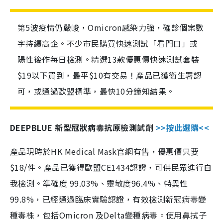
第5波疫情仍嚴峻，Omicron感染力強，確診個案數
字持續高企。不少市民購買快速測試「看門口」或
陽性後作每日檢測。精選13款優惠價快速測試套裝
$19以下買到，最平$10有交易！產品已獲衛生署認
可，或通過歐盟標準，最快10分鐘知結果。
DEEPBLUE 新型冠狀病毒抗原檢測試劑
>>按此選購<<
產品現時於HK Medical Mask官網有售，優惠價只要
$18/件。產品已獲得歐盟CE1434認證，可供民眾進行自
我檢測。準確度 99.03%、靈敏度96.4%、特異性
99.8%，已經通過臨床實驗認證，有效檢測新冠病毒變
種毒株，包括Omicron 及Delta變種病毒。使用鼻拭子