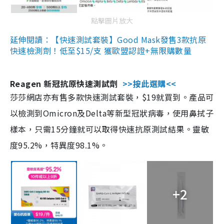
點擊圖片放大
延伸閱讀：【快速測試套裝】Good Mask發售3款抗原
快速檢測劑！低至$15/支 獲歐盟認證+無限購數量
Reagen 新冠抗原快速測試劑
>>按此選購<<
莎莎網店亦有售多款快速測試套裝，$19就買到。產品可
以檢測到Omicron及Delta等新型冠狀病毒，使用鼻拭子
樣本，只需15分鐘就可以取得快速抗原測試結果。靈敏
度95.2%，特異度98.1%。
+2