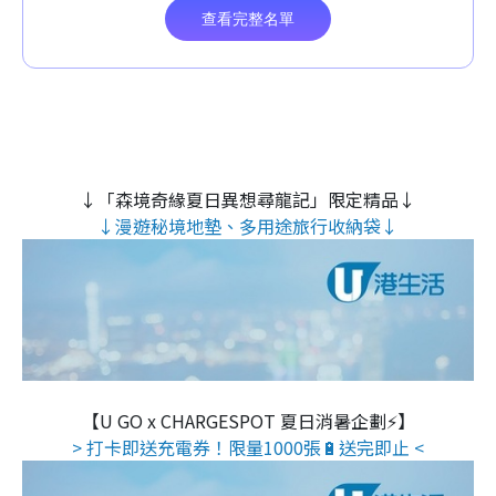
↓「森境奇緣夏日異想尋龍記」限定精品↓
↓漫遊秘境地墊、多用途旅行收納袋↓
【U GO x CHARGESPOT 夏日消暑企劃⚡】
> 打卡即送充電券！限量1000張🔋送完即止 <