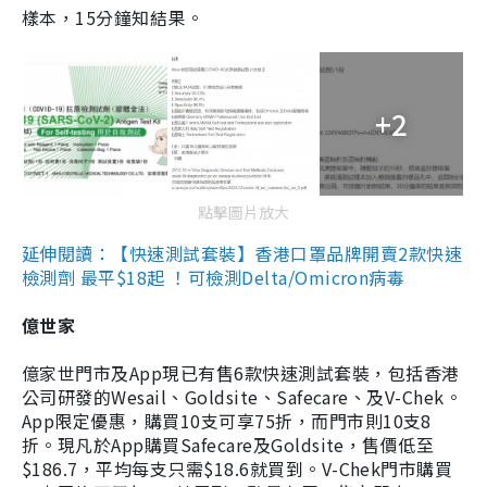
樣本，15分鐘知結果。
+2
點擊圖片放大
延伸閱讀：【快速測試套裝】香港口罩品牌開賣2款快速
檢測劑 最平$18起 ！可檢測Delta/Omicron病毒
億世家
億家世門市及App現已有售6款快速測試套裝，包括香港
公司研發的Wesail、Goldsite、Safecare、及V-Chek。
App限定優惠，購買10支可享75折，而門市則10支8
折。現凡於App購買Safecare及Goldsite，售價低至
$186.7，平均每支只需$18.6就買到。V-Chek門市購買