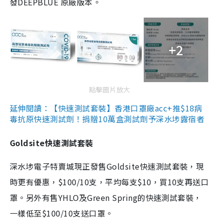
發DEEPBLUE 原廠版本。
+2
點擊圖片放大
延伸閱讀：【快速測試套裝】香港口罩廠acc+推$18病
毒抗原快速測試劑！捐贈10萬盒測試劑予深水埗露宿者
Goldsite快速測試套裝
深水埗電子特賣城現正發售Goldsite快速測試套裝，現
時更有優惠，$100/10支，平均每支$10，買10支再送口
罩。另外有售YHLO及Green Spring的快速測試套裝，
一樣低至$100/10支送口罩。