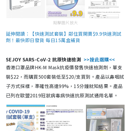
點擊圖片放大
延伸閱讀：【快速測試套裝】鄰住買開賣$9.9快速測試
劑！最快即日發貨 每日15萬盒補貨
SEJOY SARS-CoV-2 抗原快速檢測
>>按此選購<<
香港口罩品牌HK-M Mask抗疫價發售快速檢測劑，單支
裝$22，而購買500套裝低至$20/支買到。產品以鼻咽拭
子方式採樣，準確性高達99%，15分鐘就知結果。產品
已列在歐盟2019冠狀病毒病快速抗原測試通用名單。