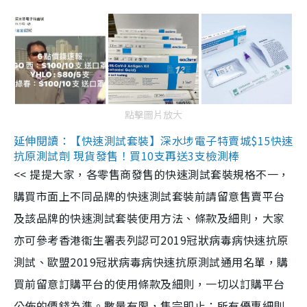
點擊圖片放大
延伸閱讀：【快速測試套裝】深水埗電子特賣城$15快速
抗原測試劑 現貨發售！買10支再送3支檢測棒
<< 提提大家，各零售商發售的快速測試套裝規格不一，
購買市面上不同品牌的快速測試套裝前請留意售賣平台
及該品牌的快速測試套裝使用方法、條款及細則，大家
亦可參考香港衞生署表列認可2019冠狀病毒病快速抗原
測試、歐盟2019冠狀病毒病快速抗原測試通用名單，購
買前留意訂購平台的使用條款及細則，一切以訂購平台
公佈的價錢為準。數量有限，售完即止；所有優惠細則