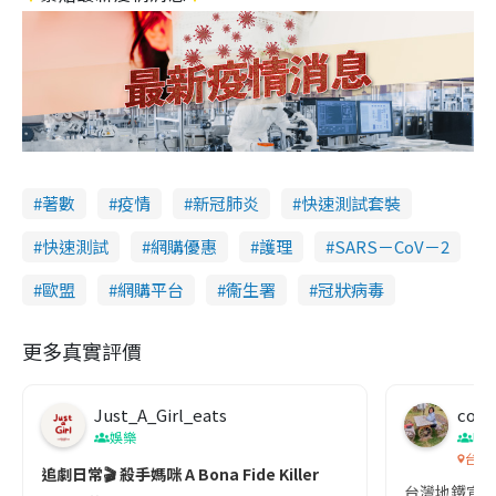
著數
疫情
新冠肺炎
快速測試套裝
快速測試
網購優惠
護理
SARS－CoV－2
歐盟
網購平台
衞生署
冠狀病毒
更多真實評價
Just_A_Girl_eats
co c
娛樂
吹
台灣
追劇日常🎬 殺手媽咪 A Bona Fide Killer
台灣地鐵宣