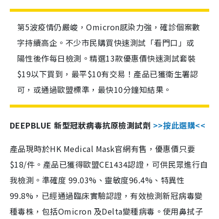
第5波疫情仍嚴峻，Omicron感染力強，確診個案數
字持續高企。不少市民購買快速測試「看門口」或
陽性後作每日檢測。精選13款優惠價快速測試套裝
$19以下買到，最平$10有交易！產品已獲衛生署認
可，或通過歐盟標準，最快10分鐘知結果。
DEEPBLUE 新型冠狀病毒抗原檢測試劑
>>按此選購<<
產品現時於HK Medical Mask官網有售，優惠價只要
$18/件。產品已獲得歐盟CE1434認證，可供民眾進行自
我檢測。準確度 99.03%、靈敏度96.4%、特異性
99.8%，已經通過臨床實驗認證，有效檢測新冠病毒變
種毒株，包括Omicron 及Delta變種病毒。使用鼻拭子