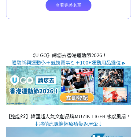
《U GO》請您去香港運動節2026！
體驗新興運動💦＋競技賽事💪＋100+運動用品攤位🔥
【送您🐯】韓國超人氣文創品牌MUZIK TIGER 冰感風扇！
↓將萌虎嘅慵懶療癒帶返屋企↓