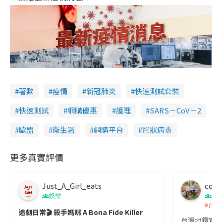
著數
疫情
新冠肺炎
快速測試套裝
快速測試
網購優惠
護理
SARS－CoV－2
歐盟
衞生署
網購平台
冠狀病毒
更多真實評價
Just_A_Girl_eats
co c
娛樂
吹
台灣
追劇日常🎬 殺手媽咪 A Bona Fide Killer
台灣地鐵宣