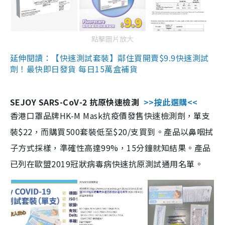
點擊圖片放大
延伸閱讀：【快速測試套裝】鄰住買開賣$9.9快速測試
劑！最快即日發貨 每日15萬盒補貨
SEJOY SARS-CoV-2 抗原快速檢測
>>按此選購<<
香港口罩品牌HK-M Mask抗疫價發售快速檢測劑，單支
裝$22，而購買500套裝低至$20/支買到。產品以鼻咽拭
子方式採樣，準確性高達99%，15分鐘就知結果。產品
已列在歐盟2019冠狀病毒病快速抗原測試通用名單。