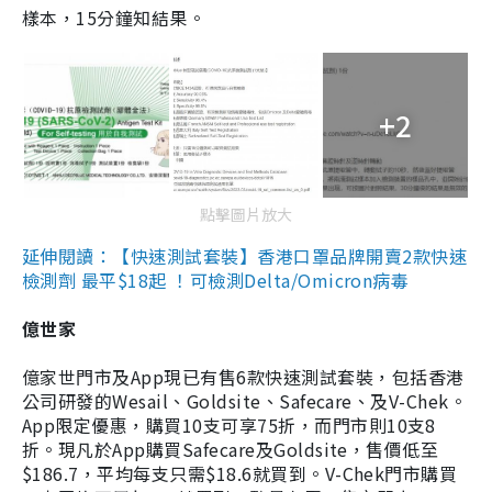
樣本，15分鐘知結果。
+2
點擊圖片放大
延伸閱讀：【快速測試套裝】香港口罩品牌開賣2款快速
檢測劑 最平$18起 ！可檢測Delta/Omicron病毒
億世家
億家世門市及App現已有售6款快速測試套裝，包括香港
公司研發的Wesail、Goldsite、Safecare、及V-Chek。
App限定優惠，購買10支可享75折，而門市則10支8
折。現凡於App購買Safecare及Goldsite，售價低至
$186.7，平均每支只需$18.6就買到。V-Chek門市購買