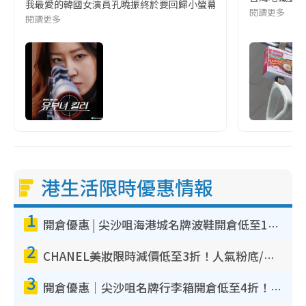
我最愛的韓國女演員孔曉振終於要回歸小螢幕啦!這次的劇本改編自同名
閱讀更多
閱讀更多
港生活限時優惠情報
1
開倉優惠 | 尖沙咀海港城名牌波鞋開倉低至1折！On鞋$899起／Joy&Peace鞋履$98起
2
CHANEL美妝限時減價低至3折！人氣粉底/唇膏/精華液低至$275！COCO香水都有平
3
開倉優惠｜尖沙咀名牌行李箱開倉低至4折！一連5日 American Tourister/ace./Hallmark $200起！