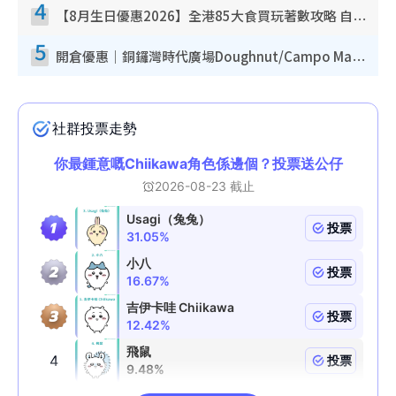
4
【8月生日優惠2026】全港85大食買玩著數攻略 自助餐/火鍋放題同行免費＋誠品/DONKI送現金券
5
開倉優惠｜銅鑼灣時代廣場Doughnut/Campo Marzio開倉低至1折！背囊、書包、手袋劈價$200起