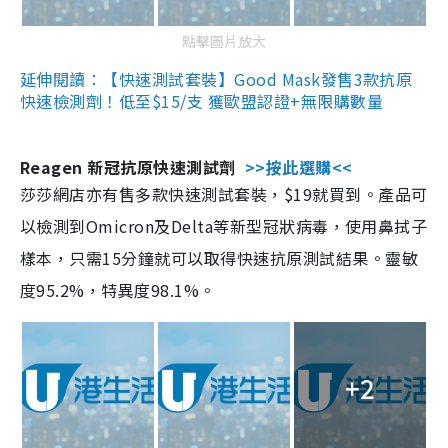
點擊圖片放大
延伸閱讀：【快速測試套裝】Good Mask發售3款抗原
快速檢測劑！低至$15/支 獲歐盟認證+無限購數量
Reagen 新冠抗原快速測試劑
>>按此選購<<
莎莎網店亦有售多款快速測試套裝，$19就買到。產品可
以檢測到Omicron及Delta等新型冠狀病毒，使用鼻拭子
樣本，只需15分鐘就可以取得快速抗原測試結果。靈敏
度95.2%，特異度98.1%。
+2