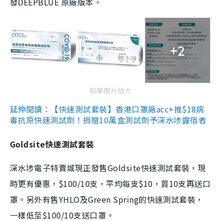
發DEEPBLUE 原廠版本。
+2
點擊圖片放大
延伸閱讀：【快速測試套裝】香港口罩廠acc+推$18病
毒抗原快速測試劑！捐贈10萬盒測試劑予深水埗露宿者
Goldsite快速測試套裝
深水埗電子特賣城現正發售Goldsite快速測試套裝，現
時更有優惠，$100/10支，平均每支$10，買10支再送口
罩。另外有售YHLO及Green Spring的快速測試套裝，
一樣低至$100/10支送口罩。