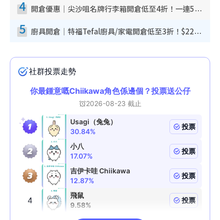
4
開倉優惠｜尖沙咀名牌行李箱開倉低至4折！一連5日 American Tourister/ace./Hallmark $200起！
5
廚具開倉｜特福Tefal廚具/家電開倉低至3折！$220起買平底鍋/炒鑊/湯煲！電飯煲/吸塵機/燙斗$418起