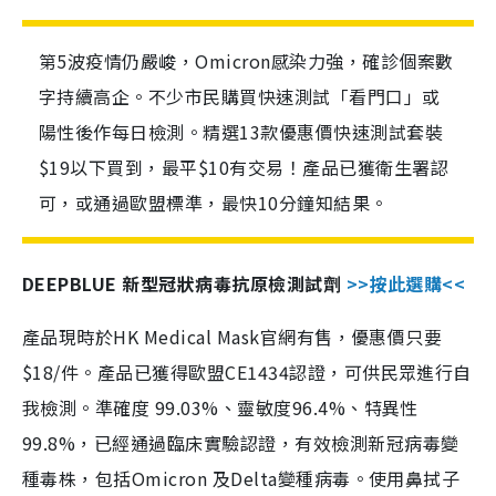
第5波疫情仍嚴峻，Omicron感染力強，確診個案數
字持續高企。不少市民購買快速測試「看門口」或
陽性後作每日檢測。精選13款優惠價快速測試套裝
$19以下買到，最平$10有交易！產品已獲衛生署認
可，或通過歐盟標準，最快10分鐘知結果。
DEEPBLUE 新型冠狀病毒抗原檢測試劑
>>按此選購<<
產品現時於HK Medical Mask官網有售，優惠價只要
$18/件。產品已獲得歐盟CE1434認證，可供民眾進行自
我檢測。準確度 99.03%、靈敏度96.4%、特異性
99.8%，已經通過臨床實驗認證，有效檢測新冠病毒變
種毒株，包括Omicron 及Delta變種病毒。使用鼻拭子