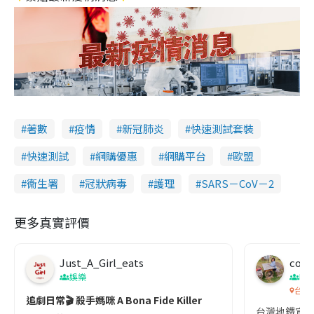
著數
疫情
新冠肺炎
快速測試套裝
快速測試
網購優惠
網購平台
歐盟
衞生署
冠狀病毒
護理
SARS－CoV－2
更多真實評價
Just_A_Girl_eats
co c
娛樂
吹
台灣
追劇日常🎬 殺手媽咪 A Bona Fide Killer
台灣地鐵宣