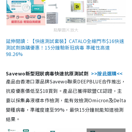
點擊圖片放大
延伸閱讀：【快速測試套裝】CATALO全線門市$16快速
測試劑換購優惠！15分鐘驗新冠病毒 準確性高達
98.26%
Savewo新型冠狀病毒快速抗原測試劑
>>按此選購<<
產品由香港口罩品牌Savewo聯乘DEEPBLUE合作推出，
抗疫優惠價低至$18買到。產品已獲得歐盟CE認證，主
要以採集鼻液樣本作檢測，能有效檢測Omicron及Delta
變種病毒，準確度達至99%，最快15分鐘就能知道檢測
結果。