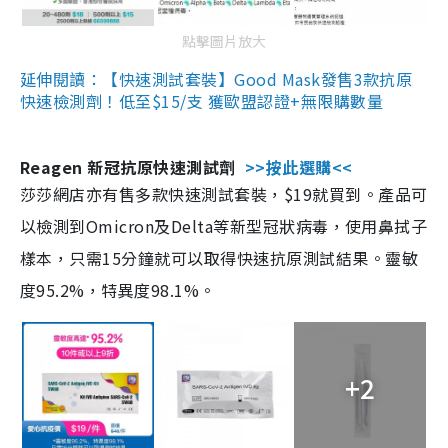
點擊圖片放大
延伸閱讀：【快速測試套裝】Good Mask發售3款抗原
快速檢測劑！低至$15/支 獲歐盟認證+無限購數量
Reagen 新冠抗原快速測試劑
>>按此選購<<
莎莎網店亦有售多款快速測試套裝，$19就買到。產品可
以檢測到Omicron及Delta等新型冠狀病毒，使用鼻拭子
樣本，只需15分鐘就可以取得快速抗原測試結果。靈敏
度95.2%，特異度98.1%。
+2