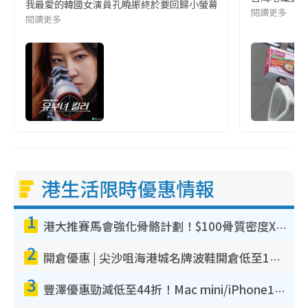
我最愛的韓國女演員孔曉振終於要回歸小螢幕啦!這次的劇本改編自同名
閱讀更多
閱讀更多
港生活限時優惠情報
1
港大推賽馬會強化骨骼計劃！$100骨質密度X光檢查 完成免費運動訓練送超市禮券！附參加資格
2
開倉優惠 | 尖沙咀海港城名牌波鞋開倉低至1折！On鞋$899起／Joy&Peace鞋履$98起
3
豐澤優惠勁減低至44折！Mac mini/iPhone17Pro大減價！廚房家電$220起