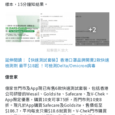
樣本，15分鐘知結果。
+2
點擊圖片放大
延伸閱讀：【快速測試套裝】香港口罩品牌開賣2款快速
檢測劑 最平$18起 ！可檢測Delta/Omicron病毒
億世家
億家世門市及App現已有售6款快速測試套裝，包括香港
公司研發的Wesail、Goldsite、Safecare、及V-Chek。
App限定優惠，購買10支可享75折，而門市則10支8
折。現凡於App購買Safecare及Goldsite，售價低至
$186.7，平均每支只需$18.6就買到。V-Chek門市購買