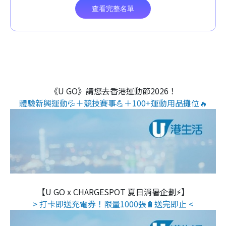
《U GO》請您去香港運動節2026！
體驗新興運動💦＋競技賽事💪＋100+運動用品攤位🔥
【U GO x CHARGESPOT 夏日消暑企劃⚡】
> 打卡即送充電券！限量1000張🔋送完即止 <