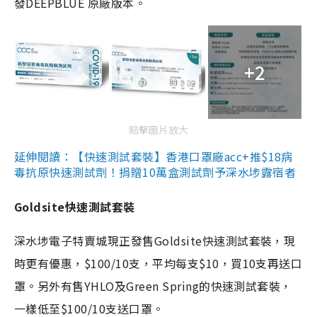
發DEEPBLUE 原廠版本。
+2
點擊圖片放大
延伸閱讀：【快速測試套裝】香港口罩廠acc+推$18病
毒抗原快速測試劑！捐贈10萬盒測試劑予深水埗露宿者
Goldsite快速測試套裝
深水埗電子特賣城現正發售Goldsite快速測試套裝，現
時更有優惠，$100/10支，平均每支$10，買10支再送口
罩。另外有售YHLO及Green Spring的快速測試套裝，
一樣低至$100/10支送口罩。