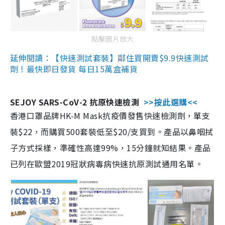
點擊圖片放大
延伸閱讀：【快速測試套裝】鄰住買開賣$9.9快速測試
劑！最快即日發貨 每日15萬盒補貨
SEJOY SARS-CoV-2 抗原快速檢測
>>按此選購<<
香港口罩品牌HK-M Mask抗疫價發售快速檢測劑，單支
裝$22，而購買500套裝低至$20/支買到。產品以鼻咽拭
子方式採樣，準確性高達99%，15分鐘就知結果。產品
已列在歐盟2019冠狀病毒病快速抗原測試通用名單。