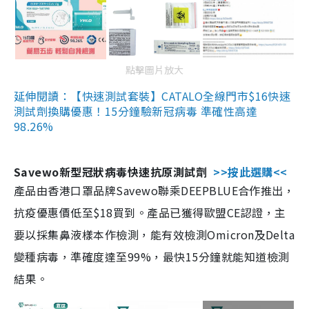
點擊圖片放大
延伸閱讀：【快速測試套裝】CATALO全線門市$16快速
測試劑換購優惠！15分鐘驗新冠病毒 準確性高達
98.26%
Savewo新型冠狀病毒快速抗原測試劑
>>按此選購<<
產品由香港口罩品牌Savewo聯乘DEEPBLUE合作推出，
抗疫優惠價低至$18買到。產品已獲得歐盟CE認證，主
要以採集鼻液樣本作檢測，能有效檢測Omicron及Delta
變種病毒，準確度達至99%，最快15分鐘就能知道檢測
結果。