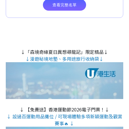
↓「森境奇緣夏日異想尋龍記」限定精品↓
↓漫遊秘境地墊、多用途旅行收納袋↓
↓ 【免費送】香港運動節2026電子門票！↓
↓ 設過百運動用品攤位 / 可現場體驗多項新穎運動及觀賞
賽事🔥 ↓