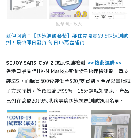
點擊圖片放大
延伸閱讀：【快速測試套裝】鄰住買開賣$9.9快速測試
劑！最快即日發貨 每日15萬盒補貨
SEJOY SARS-CoV-2 抗原快速檢測
>>按此選購<<
香港口罩品牌HK-M Mask抗疫價發售快速檢測劑，單支
裝$22，而購買500套裝低至$20/支買到。產品以鼻咽拭
子方式採樣，準確性高達99%，15分鐘就知結果。產品
已列在歐盟2019冠狀病毒病快速抗原測試通用名單。