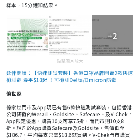
樣本，15分鐘知結果。
+2
點擊圖片放大
延伸閱讀：【快速測試套裝】香港口罩品牌開賣2款快速
檢測劑 最平$18起 ！可檢測Delta/Omicron病毒
億世家
億家世門市及App現已有售6款快速測試套裝，包括香港
公司研發的Wesail、Goldsite、Safecare、及V-Chek。
App限定優惠，購買10支可享75折，而門市則10支8
折。現凡於App購買Safecare及Goldsite，售價低至
$186.7，平均每支只需$18.6就買到。V-Chek門市購買