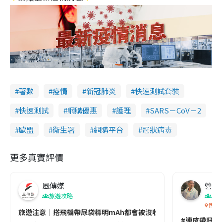
著數
疫情
新冠肺炎
快速測試套裝
快速測試
網購優惠
護理
SARS－CoV－2
歐盟
衞生署
網購平台
冠狀病毒
更多真實評價
風傳媒
營養教
旅遊攻略
生
香港
旅遊注意｜搭飛機帶尿袋標明mAh都會被沒收😱出發前切記檢查「1
#連皮帶籽都