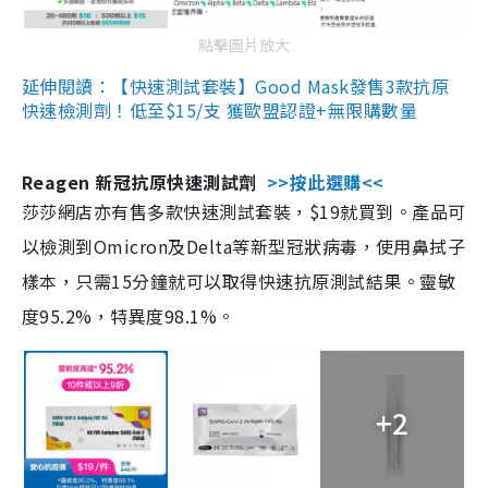
點擊圖片放大
延伸閱讀：【快速測試套裝】Good Mask發售3款抗原
快速檢測劑！低至$15/支 獲歐盟認證+無限購數量
Reagen 新冠抗原快速測試劑
>>按此選購<<
莎莎網店亦有售多款快速測試套裝，$19就買到。產品可
以檢測到Omicron及Delta等新型冠狀病毒，使用鼻拭子
樣本，只需15分鐘就可以取得快速抗原測試結果。靈敏
度95.2%，特異度98.1%。
+2