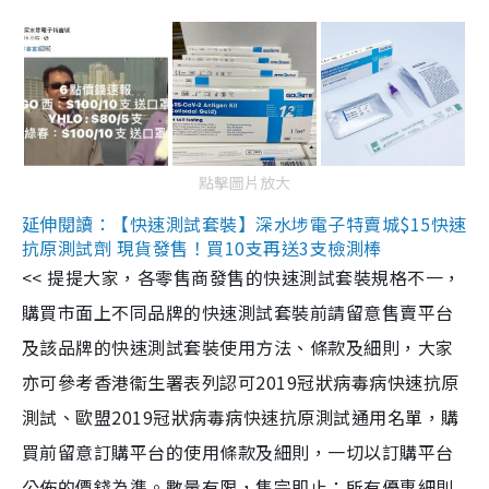
點擊圖片放大
延伸閱讀：【快速測試套裝】深水埗電子特賣城$15快速
抗原測試劑 現貨發售！買10支再送3支檢測棒
<< 提提大家，各零售商發售的快速測試套裝規格不一，
購買市面上不同品牌的快速測試套裝前請留意售賣平台
及該品牌的快速測試套裝使用方法、條款及細則，大家
亦可參考香港衞生署表列認可2019冠狀病毒病快速抗原
測試、歐盟2019冠狀病毒病快速抗原測試通用名單，購
買前留意訂購平台的使用條款及細則，一切以訂購平台
公佈的價錢為準。數量有限，售完即止；所有優惠細則