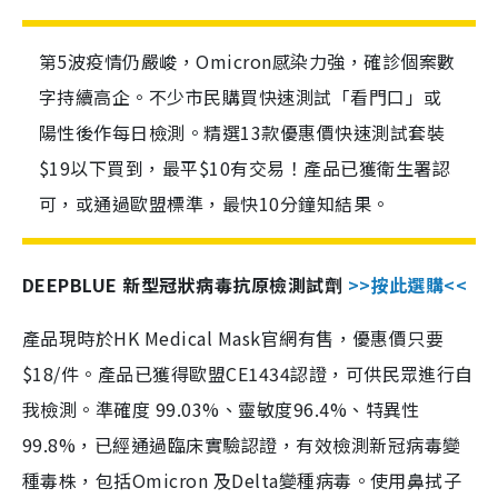
第5波疫情仍嚴峻，Omicron感染力強，確診個案數
字持續高企。不少市民購買快速測試「看門口」或
陽性後作每日檢測。精選13款優惠價快速測試套裝
$19以下買到，最平$10有交易！產品已獲衛生署認
可，或通過歐盟標準，最快10分鐘知結果。
DEEPBLUE 新型冠狀病毒抗原檢測試劑
>>按此選購<<
產品現時於HK Medical Mask官網有售，優惠價只要
$18/件。產品已獲得歐盟CE1434認證，可供民眾進行自
我檢測。準確度 99.03%、靈敏度96.4%、特異性
99.8%，已經通過臨床實驗認證，有效檢測新冠病毒變
種毒株，包括Omicron 及Delta變種病毒。使用鼻拭子