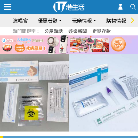
演唱會
優惠著數
玩樂情報
購物情報
熱門關鍵字：
公屋熱話
娛樂新聞
定期存款