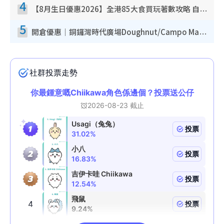
4
【8月生日優惠2026】全港85大食買玩著數攻略 自助餐/火鍋放題同行免費＋誠品/DONKI送現金券
5
開倉優惠｜銅鑼灣時代廣場Doughnut/Campo Marzio開倉低至1折！背囊、書包、手袋劈價$200起