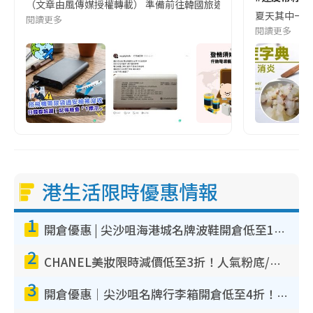
（文章由風傳媒授權轉載） 準備前往韓國旅遊的民眾，近期要特別留
夏天其中一種時
閱讀更多
閱讀更多
港生活限時優惠情報
1
開倉優惠 | 尖沙咀海港城名牌波鞋開倉低至1折！On鞋$899起／Joy&Peace鞋履$98起
2
CHANEL美妝限時減價低至3折！人氣粉底/唇膏/精華液低至$275！COCO香水都有平
3
開倉優惠｜尖沙咀名牌行李箱開倉低至4折！一連5日 American Tourister/ace./Hallmark $200起！