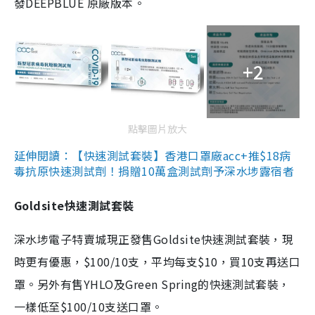
發DEEPBLUE 原廠版本。
+2
點擊圖片放大
延伸閱讀：【快速測試套裝】香港口罩廠acc+推$18病
毒抗原快速測試劑！捐贈10萬盒測試劑予深水埗露宿者
Goldsite快速測試套裝
深水埗電子特賣城現正發售Goldsite快速測試套裝，現
時更有優惠，$100/10支，平均每支$10，買10支再送口
罩。另外有售YHLO及Green Spring的快速測試套裝，
一樣低至$100/10支送口罩。