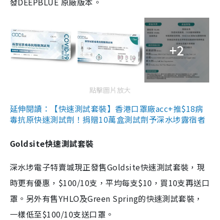
發DEEPBLUE 原廠版本。
+2
點擊圖片放大
延伸閱讀：【快速測試套裝】香港口罩廠acc+推$18病
毒抗原快速測試劑！捐贈10萬盒測試劑予深水埗露宿者
Goldsite快速測試套裝
深水埗電子特賣城現正發售Goldsite快速測試套裝，現
時更有優惠，$100/10支，平均每支$10，買10支再送口
罩。另外有售YHLO及Green Spring的快速測試套裝，
一樣低至$100/10支送口罩。