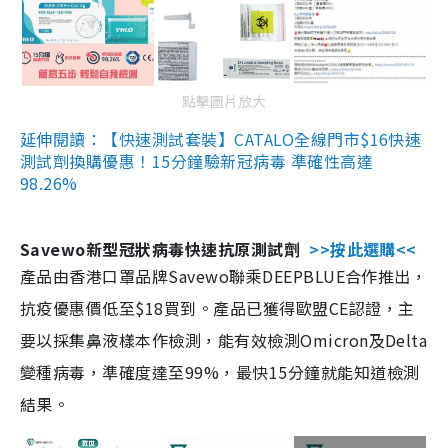
點擊圖片放大
延伸閱讀：【快速測試套裝】CATALO全線門市$16快速
測試劑換購優惠！15分鐘驗新冠病毒 準確性高達
98.26%
Savewo新型冠狀病毒快速抗原測試劑
>>按此選購<<
產品由香港口罩品牌Savewo聯乘DEEPBLUE合作推出，
抗疫優惠價低至$18買到。產品已獲得歐盟CE認證，主
要以採集鼻液樣本作檢測，能有效檢測Omicron及Delta
變種病毒，準確度達至99%，最快15分鐘就能知道檢測
結果。