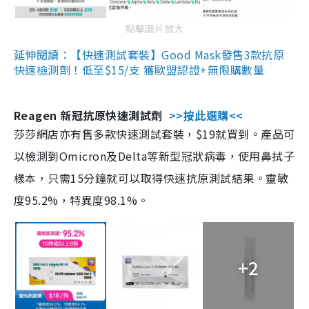
點擊圖片放大
延伸閱讀：【快速測試套裝】Good Mask發售3款抗原
快速檢測劑！低至$15/支 獲歐盟認證+無限購數量
Reagen 新冠抗原快速測試劑
>>按此選購<<
莎莎網店亦有售多款快速測試套裝，$19就買到。產品可
以檢測到Omicron及Delta等新型冠狀病毒，使用鼻拭子
樣本，只需15分鐘就可以取得快速抗原測試結果。靈敏
度95.2%，特異度98.1%。
+2