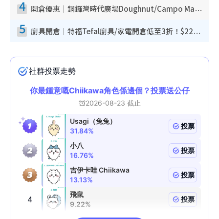
4
開倉優惠｜銅鑼灣時代廣場Doughnut/Campo Marzio開倉低至1折！背囊、書包、手袋劈價$200起
5
廚具開倉｜特福Tefal廚具/家電開倉低至3折！$220起買平底鍋/炒鑊/湯煲！電飯煲/吸塵機/燙斗$418起