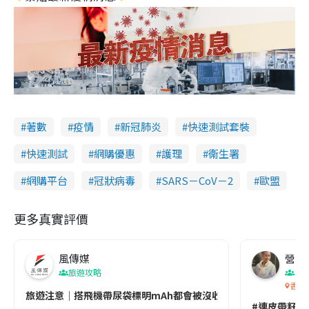
著數
疫情
新冠肺炎
快速測試套裝
快速測試
網購優惠
護理
衞生署
網購平台
冠狀病毒
SARS－CoV－2
歐盟
更多真實評價
風傳媒
營養教
旅遊攻略
生
香港
旅遊注意｜搭飛機帶尿袋標明mAh都會被沒收😱出發前切記檢查「1
#連皮帶籽都