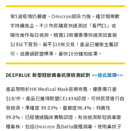
第5波疫情仍嚴峻，Omicron感染力強，確診個案數
字持續高企。不少市民購買快速測試「看門口」或
陽性後作每日檢測。精選13款優惠價快速測試套裝
$19以下買到，最平$10有交易！產品已獲衛生署認
可，或通過歐盟標準，最快10分鐘知結果。
DEEPBLUE 新型冠狀病毒抗原檢測試劑
>>按此選購<<
產品現時於HK Medical Mask官網有售，優惠價只要
$18/件。產品已獲得歐盟CE1434認證，可供民眾進行自
我檢測。準確度 99.03%、靈敏度96.4%、特異性
99.8%，已經通過臨床實驗認證，有效檢測新冠病毒變
種毒株，包括Omicron 及Delta變種病毒。使用鼻拭子