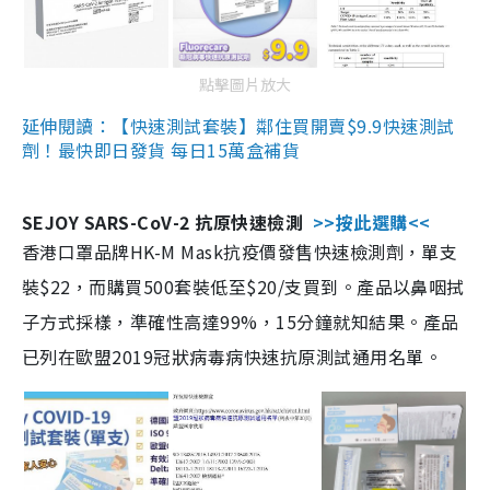
點擊圖片放大
延伸閱讀：【快速測試套裝】鄰住買開賣$9.9快速測試
劑！最快即日發貨 每日15萬盒補貨
SEJOY SARS-CoV-2 抗原快速檢測
>>按此選購<<
香港口罩品牌HK-M Mask抗疫價發售快速檢測劑，單支
裝$22，而購買500套裝低至$20/支買到。產品以鼻咽拭
子方式採樣，準確性高達99%，15分鐘就知結果。產品
已列在歐盟2019冠狀病毒病快速抗原測試通用名單。