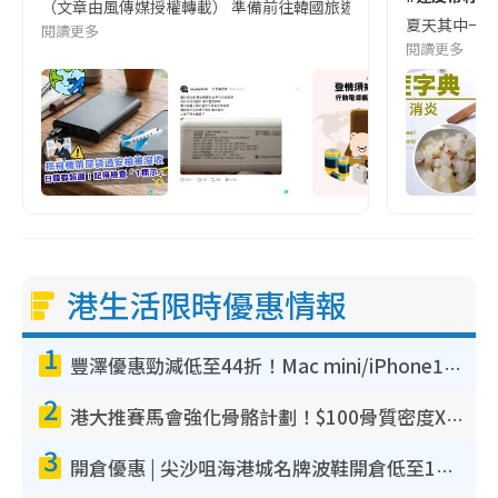
（文章由風傳媒授權轉載） 準備前往韓國旅遊的民眾，近期要特別留
夏天其中一種時
閱讀更多
閱讀更多
港生活限時優惠情報
1
豐澤優惠勁減低至44折！Mac mini/iPhone17Pro大減價！廚房家電$220起
2
港大推賽馬會強化骨骼計劃！$100骨質密度X光檢查 完成免費運動訓練送超市禮券！附參加資格
3
開倉優惠 | 尖沙咀海港城名牌波鞋開倉低至1折！On鞋$899起／Joy&Peace鞋履$98起