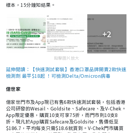
樣本，15分鐘知結果。
+2
點擊圖片放大
延伸閱讀：【快速測試套裝】香港口罩品牌開賣2款快速
檢測劑 最平$18起 ！可檢測Delta/Omicron病毒
億世家
億家世門市及App現已有售6款快速測試套裝，包括香港
公司研發的Wesail、Goldsite、Safecare、及V-Chek。
App限定優惠，購買10支可享75折，而門市則10支8
折。現凡於App購買Safecare及Goldsite，售價低至
$186.7，平均每支只需$18.6就買到。V-Chek門市購買