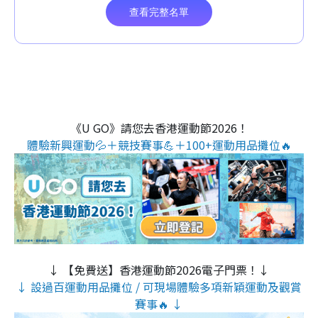
《U GO》請您去香港運動節2026！
體驗新興運動💦＋競技賽事💪＋100+運動用品攤位🔥
↓ 【免費送】香港運動節2026電子門票！↓
↓ 設過百運動用品攤位 / 可現場體驗多項新穎運動及觀賞
賽事🔥 ↓