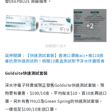
發DEEPBLUE 原廠版本。
+2
點擊圖片放大
延伸閱讀：【快速測試套裝】香港口罩廠acc+推$18病
毒抗原快速測試劑！捐贈10萬盒測試劑予深水埗露宿者
Goldsite快速測試套裝
深水埗電子特賣城現正發售Goldsite快速測試套裝，現
時更有優惠，$100/10支，平均每支$10，買10支再送口
罩。另外有售YHLO及Green Spring的快速測試套裝，
一樣低至$100/10支送口罩。