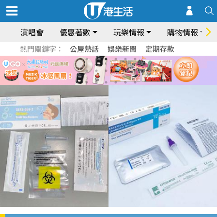
演唱會
優惠著數
玩樂情報
購物情報
熱門關鍵字：
公屋熱話
娛樂新聞
定期存款