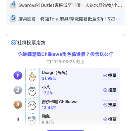
4
Swarovski Outlet專區低至半價！人氣水晶飾物/小擺設$138起！迪士尼款/水晶高跟鞋都有平
5
廚具開倉｜特福Tefal廚具/家電開倉低至3折！$220起買平底鍋/炒鑊/湯煲！電飯煲/吸塵機/燙斗$418起