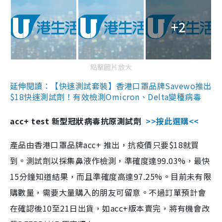
+2
點擊圖片放大
延伸閱讀：【快速測試套裝】香港口罩品牌Savewo推出
$18快速測試劑！有效檢測Omicron、Delta變種病毒
acc+ test 新型冠狀病毒抗原測試劑
>>按此選購<<
產品由香港口罩品牌acc+ 推出，抗疫價只要$18就買
到。測試劑以採集鼻液作檢測，準確度達99.03%，最快
15分鐘知道結果，而且準確度高達97.25%。目前未有限
購數量，需要大量購入的朋友可留意。不過訂單預計會
在確認後10至21日出貨，如acc+版本賣完，將有機會改