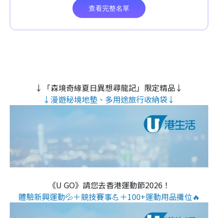
↓「森境奇緣夏日異想尋龍記」限定精品↓
↓漫遊秘境地墊、多用途旅行收納袋↓
《U GO》請您去香港運動節2026！
體驗新興運動💦＋競技賽事💪＋100+運動用品攤位🔥