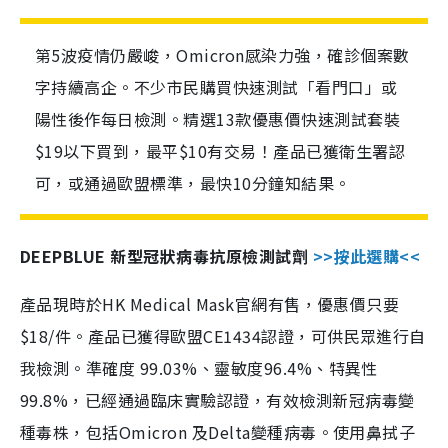
第5波疫情仍嚴峻，Omicron感染力強，確診個案數
字持續高企。不少市民購買快速測試「看門口」或
陽性後作每日檢測。精選13款優惠價快速測試套裝
$19以下買到，最平$10有交易！產品已獲衛生署認
可，或通過歐盟標準，最快10分鐘知結果。
DEEPBLUE 新型冠狀病毒抗原檢測試劑
>>按此選購<<
產品現時於HK Medical Mask官網有售，優惠價只要
$18/件。產品已獲得歐盟CE1434認證，可供民眾進行自
我檢測。準確度 99.03%、靈敏度96.4%、特異性
99.8%，已經通過臨床實驗認證，有效檢測新冠病毒變
種毒株，包括Omicron 及Delta變種病毒。使用鼻拭子