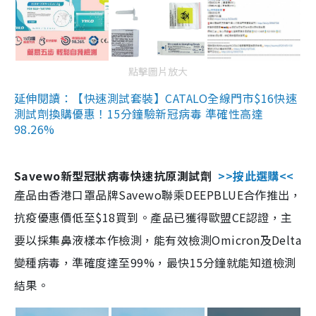
點擊圖片放大
延伸閱讀：【快速測試套裝】CATALO全線門市$16快速
測試劑換購優惠！15分鐘驗新冠病毒 準確性高達
98.26%
Savewo新型冠狀病毒快速抗原測試劑
>>按此選購<<
產品由香港口罩品牌Savewo聯乘DEEPBLUE合作推出，
抗疫優惠價低至$18買到。產品已獲得歐盟CE認證，主
要以採集鼻液樣本作檢測，能有效檢測Omicron及Delta
變種病毒，準確度達至99%，最快15分鐘就能知道檢測
結果。