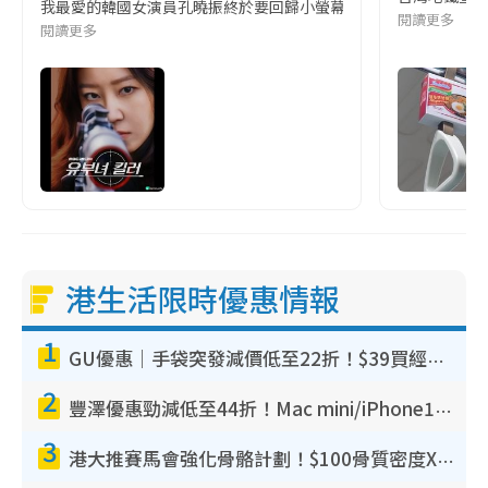
我最愛的韓國女演員孔曉振終於要回歸小螢幕啦!這次的劇本改編自同名
閱讀更多
閱讀更多
港生活限時優惠情報
1
GU優惠｜手袋突發減價低至22折！$39買經典波士頓包/餃子袋！飾物同步減價$29起！
2
豐澤優惠勁減低至44折！Mac mini/iPhone17Pro大減價！廚房家電$220起
3
港大推賽馬會強化骨骼計劃！$100骨質密度X光檢查 完成免費運動訓練送超市禮券！附參加資格