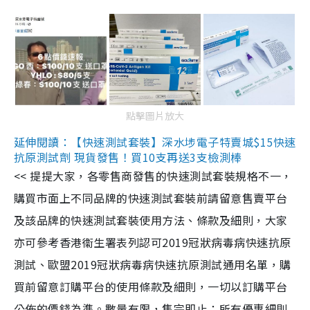
點擊圖片放大
延伸閱讀：【快速測試套裝】深水埗電子特賣城$15快速
抗原測試劑 現貨發售！買10支再送3支檢測棒
<< 提提大家，各零售商發售的快速測試套裝規格不一，
購買市面上不同品牌的快速測試套裝前請留意售賣平台
及該品牌的快速測試套裝使用方法、條款及細則，大家
亦可參考香港衞生署表列認可2019冠狀病毒病快速抗原
測試、歐盟2019冠狀病毒病快速抗原測試通用名單，購
買前留意訂購平台的使用條款及細則，一切以訂購平台
公佈的價錢為準。數量有限，售完即止；所有優惠細則