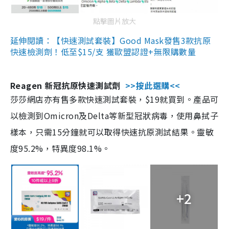
點擊圖片放大
延伸閱讀：【快速測試套裝】Good Mask發售3款抗原
快速檢測劑！低至$15/支 獲歐盟認證+無限購數量
Reagen 新冠抗原快速測試劑
>>按此選購<<
莎莎網店亦有售多款快速測試套裝，$19就買到。產品可
以檢測到Omicron及Delta等新型冠狀病毒，使用鼻拭子
樣本，只需15分鐘就可以取得快速抗原測試結果。靈敏
度95.2%，特異度98.1%。
+2