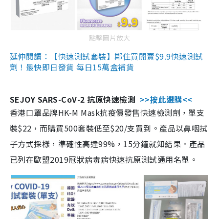
點擊圖片放大
延伸閱讀：【快速測試套裝】鄰住買開賣$9.9快速測試
劑！最快即日發貨 每日15萬盒補貨
SEJOY SARS-CoV-2 抗原快速檢測
>>按此選購<<
香港口罩品牌HK-M Mask抗疫價發售快速檢測劑，單支
裝$22，而購買500套裝低至$20/支買到。產品以鼻咽拭
子方式採樣，準確性高達99%，15分鐘就知結果。產品
已列在歐盟2019冠狀病毒病快速抗原測試通用名單。