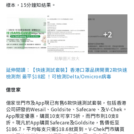
樣本，15分鐘知結果。
+2
點擊圖片放大
延伸閱讀：【快速測試套裝】香港口罩品牌開賣2款快速
檢測劑 最平$18起 ！可檢測Delta/Omicron病毒
億世家
億家世門市及App現已有售6款快速測試套裝，包括香港
公司研發的Wesail、Goldsite、Safecare、及V-Chek。
App限定優惠，購買10支可享75折，而門市則10支8
折。現凡於App購買Safecare及Goldsite，售價低至
$186.7，平均每支只需$18.6就買到。V-Chek門市購買