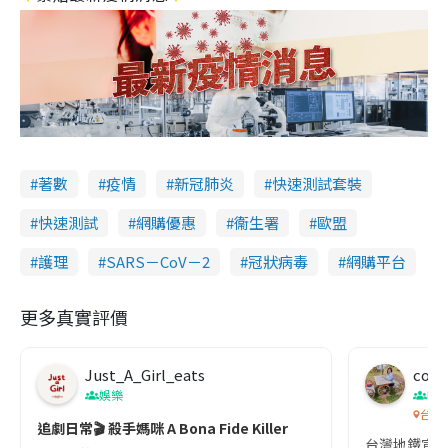
著數
疫情
新冠肺炎
快速測試套裝
快速測試
網購優惠
衞生署
歐盟
護理
SARS－CoV－2
冠狀病毒
網購平台
更多真實評價
Just_A_Girl_eats
co c
娛樂
吹
台灣
追劇日常🎬 殺手媽咪 A Bona Fide Killer
台灣地鐵宣