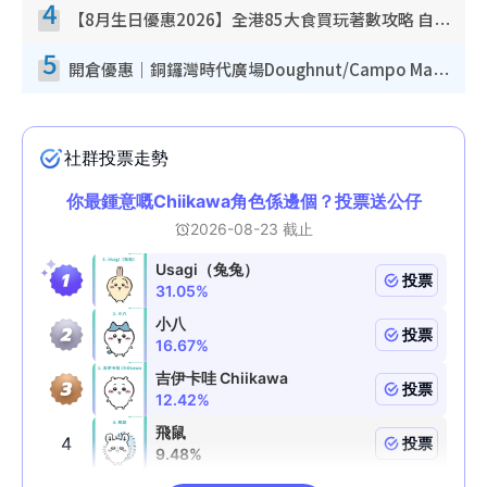
4
【8月生日優惠2026】全港85大食買玩著數攻略 自助餐/火鍋放題同行免費＋誠品/DONKI送現金券
5
開倉優惠｜銅鑼灣時代廣場Doughnut/Campo Marzio開倉低至1折！背囊、書包、手袋劈價$200起