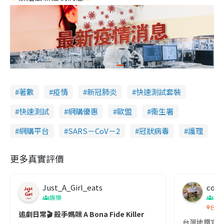
著數
疫情
新冠肺炎
快速測試套裝
快速測試
網購優惠
歐盟
衞生署
網購平台
SARS－CoV－2
冠狀病毒
護理
更多真實評價
Just_A_Girl_eats
co c
娛樂
吹
台灣
追劇日常🎬 殺手媽咪 A Bona Fide Killer
台灣地鐵宣