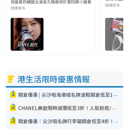
我最愛的韓國女演員孔曉振終於要回歸小螢幕啦!這次的劇本改編自同名
閱讀更多
閱讀更多
港生活限時優惠情報
1
開倉優惠 | 尖沙咀海港城名牌波鞋開倉低至1折！On鞋$899起／Joy&Peace鞋履$98起
2
CHANEL美妝限時減價低至3折！人氣粉底/唇膏/精華液低至$275！COCO香水都有平
3
開倉優惠｜尖沙咀名牌行李箱開倉低至4折！一連5日 American Tourister/ace./Hallmark $200起！