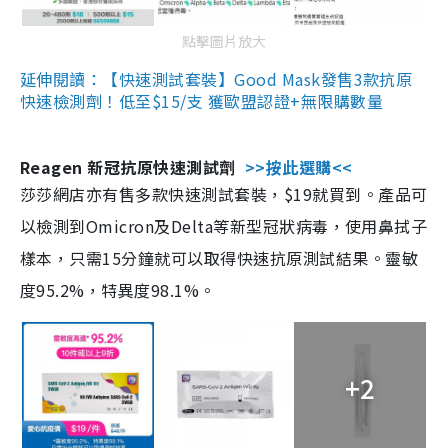
點擊圖片放大
延伸閱讀：【快速測試套裝】Good Mask發售3款抗原
快速檢測劑！低至$15/支 獲歐盟認證+無限購數量
Reagen 新冠抗原快速測試劑
>>按此選購<<
莎莎網店亦有售多款快速測試套裝，$19就買到。產品可
以檢測到Omicron及Delta等新型冠狀病毒，使用鼻拭子
樣本，只需15分鐘就可以取得快速抗原測試結果。靈敏
度95.2%，特異度98.1%。
+2