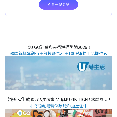
《U GO》請您去香港運動節2026！
體驗新興運動💦＋競技賽事💪＋100+運動用品攤位🔥
【送您🐯】韓國超人氣文創品牌MUZIK TIGER 冰感風扇！
↓將萌虎嘅慵懶療癒帶返屋企↓