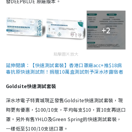
發DEEPBLUE 原廠版本。
+2
點擊圖片放大
延伸閱讀：【快速測試套裝】香港口罩廠acc+推$18病
毒抗原快速測試劑！捐贈10萬盒測試劑予深水埗露宿者
Goldsite快速測試套裝
深水埗電子特賣城現正發售Goldsite快速測試套裝，現
時更有優惠，$100/10支，平均每支$10，買10支再送口
罩。另外有售YHLO及Green Spring的快速測試套裝，
一樣低至$100/10支送口罩。