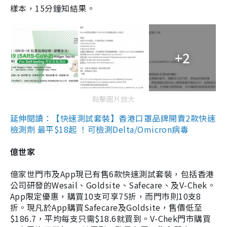
樣本，15分鐘知結果。
+2
點擊圖片放大
延伸閱讀：【快速測試套裝】香港口罩品牌開賣2款快速
檢測劑 最平$18起 ！可檢測Delta/Omicron病毒
億世家
億家世門市及App現已有售6款快速測試套裝，包括香港
公司研發的Wesail、Goldsite、Safecare、及V-Chek。
App限定優惠，購買10支可享75折，而門市則10支8
折。現凡於App購買Safecare及Goldsite，售價低至
$186.7，平均每支只需$18.6就買到。V-Chek門市購買