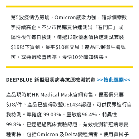
第5波疫情仍嚴峻，Omicron感染力強，確診個案數
字持續高企。不少市民購買快速測試「看門口」或
陽性後作每日檢測。精選13款優惠價快速測試套裝
$19以下買到，最平$10有交易！產品已獲衛生署認
可，或通過歐盟標準，最快10分鐘知結果。
DEEPBLUE 新型冠狀病毒抗原檢測試劑
>>按此選購<<
產品現時於HK Medical Mask官網有售，優惠價只要
$18/件。產品已獲得歐盟CE1434認證，可供民眾進行自
我檢測。準確度 99.03%、靈敏度96.4%、特異性
99.8%，已經通過臨床實驗認證，有效檢測新冠病毒變
種毒株，包括Omicron 及Delta變種病毒。使用鼻拭子