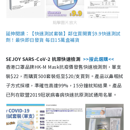
點擊圖片放大
延伸閱讀：【快速測試套裝】鄰住買開賣$9.9快速測試
劑！最快即日發貨 每日15萬盒補貨
SEJOY SARS-CoV-2 抗原快速檢測
>>按此選購<<
香港口罩品牌HK-M Mask抗疫價發售快速檢測劑，單支
裝$22，而購買500套裝低至$20/支買到。產品以鼻咽拭
子方式採樣，準確性高達99%，15分鐘就知結果。產品
已列在歐盟2019冠狀病毒病快速抗原測試通用名單。