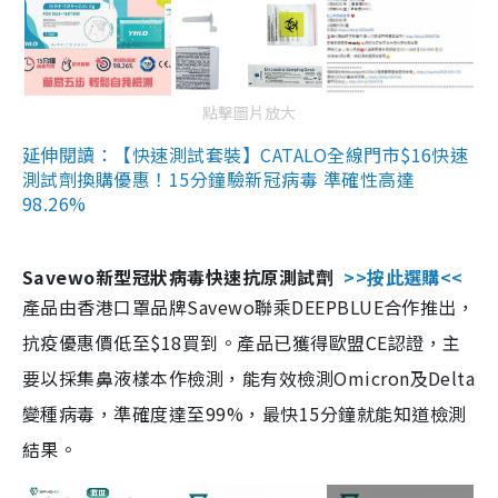
點擊圖片放大
延伸閱讀：【快速測試套裝】CATALO全線門市$16快速
測試劑換購優惠！15分鐘驗新冠病毒 準確性高達
98.26%
Savewo新型冠狀病毒快速抗原測試劑
>>按此選購<<
產品由香港口罩品牌Savewo聯乘DEEPBLUE合作推出，
抗疫優惠價低至$18買到。產品已獲得歐盟CE認證，主
要以採集鼻液樣本作檢測，能有效檢測Omicron及Delta
變種病毒，準確度達至99%，最快15分鐘就能知道檢測
結果。