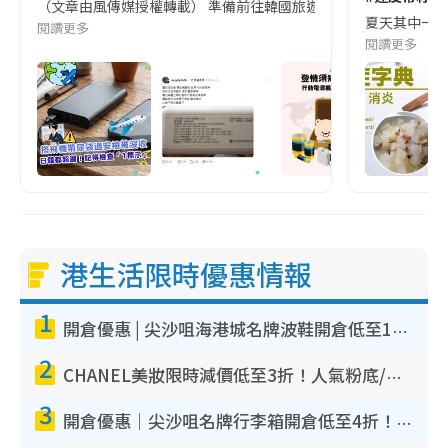
（文章由風傳媒授權轉載） 準備前往韓國旅遊的民眾，近期要特別留
夏天其中一種時
閱讀更多
閱讀更多
港生活限時優惠情報
1
開倉優惠 | 尖沙咀海港城名牌波鞋開倉低至1折！On鞋$899起／Joy&Peace鞋履$98起
2
CHANEL美妝限時減價低至3折！人氣粉底/唇膏/精華液低至$275！COCO香水都有平
3
開倉優惠｜尖沙咀名牌行李箱開倉低至4折！一連5日 American Tourister/ace./Hallmark $200起！