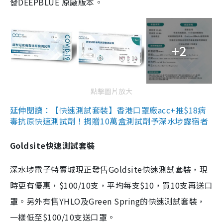
發DEEPBLUE 原廠版本。
+2
點擊圖片放大
延伸閱讀：【快速測試套裝】香港口罩廠acc+推$18病
毒抗原快速測試劑！捐贈10萬盒測試劑予深水埗露宿者
Goldsite快速測試套裝
深水埗電子特賣城現正發售Goldsite快速測試套裝，現
時更有優惠，$100/10支，平均每支$10，買10支再送口
罩。另外有售YHLO及Green Spring的快速測試套裝，
一樣低至$100/10支送口罩。