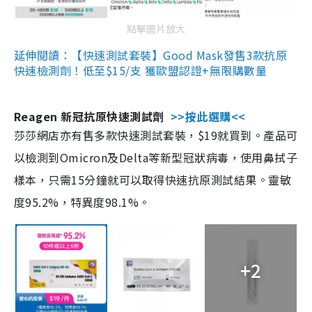
點擊圖片放大
延伸閱讀：【快速測試套裝】Good Mask發售3款抗原
快速檢測劑！低至$15/支 獲歐盟認證+無限購數量
Reagen 新冠抗原快速測試劑
>>按此選購<<
莎莎網店亦有售多款快速測試套裝，$19就買到。產品可
以檢測到Omicron及Delta等新型冠狀病毒，使用鼻拭子
樣本，只需15分鐘就可以取得快速抗原測試結果。靈敏
度95.2%，特異度98.1%。
+2