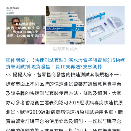
點擊圖片放大
延伸閱讀：【快速測試套裝】深水埗電子特賣城$15快速
抗原測試劑 現貨發售！買10支再送3支檢測棒
<< 提提大家，各零售商發售的快速測試套裝規格不一，
購買市面上不同品牌的快速測試套裝前請留意售賣平台
及該品牌的快速測試套裝使用方法、條款及細則，大家
亦可參考香港衞生署表列認可2019冠狀病毒病快速抗原
測試、歐盟2019冠狀病毒病快速抗原測試通用名單，購
買前留意訂購平台的使用條款及細則，一切以訂購平台
公佈的價錢為準。數量有限，售完即止；所有優惠細則