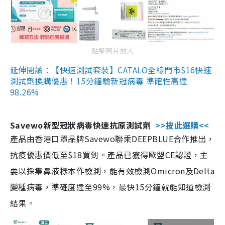
點擊圖片放大
延伸閱讀：【快速測試套裝】CATALO全線門市$16快速
測試劑換購優惠！15分鐘驗新冠病毒 準確性高達
98.26%
Savewo新型冠狀病毒快速抗原測試劑
>>按此選購<<
產品由香港口罩品牌Savewo聯乘DEEPBLUE合作推出，
抗疫優惠價低至$18買到。產品已獲得歐盟CE認證，主
要以採集鼻液樣本作檢測，能有效檢測Omicron及Delta
變種病毒，準確度達至99%，最快15分鐘就能知道檢測
結果。