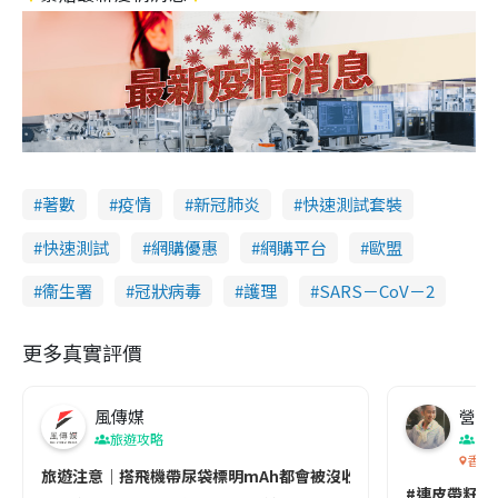
著數
疫情
新冠肺炎
快速測試套裝
快速測試
網購優惠
網購平台
歐盟
衞生署
冠狀病毒
護理
SARS－CoV－2
更多真實評價
風傳媒
營養教
旅遊攻略
生
香港
旅遊注意｜搭飛機帶尿袋標明mAh都會被沒收😱出發前切記檢查「1
#連皮帶籽都