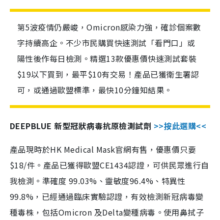
第5波疫情仍嚴峻，Omicron感染力強，確診個案數
字持續高企。不少市民購買快速測試「看門口」或
陽性後作每日檢測。精選13款優惠價快速測試套裝
$19以下買到，最平$10有交易！產品已獲衛生署認
可，或通過歐盟標準，最快10分鐘知結果。
DEEPBLUE 新型冠狀病毒抗原檢測試劑
>>按此選購<<
產品現時於HK Medical Mask官網有售，優惠價只要
$18/件。產品已獲得歐盟CE1434認證，可供民眾進行自
我檢測。準確度 99.03%、靈敏度96.4%、特異性
99.8%，已經通過臨床實驗認證，有效檢測新冠病毒變
種毒株，包括Omicron 及Delta變種病毒。使用鼻拭子