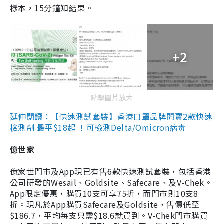
樣本，15分鐘知結果。
+2
點擊圖片放大
延伸閱讀：【快速測試套裝】香港口罩品牌開賣2款快速
檢測劑 最平$18起 ！可檢測Delta/Omicron病毒
億世家
億家世門市及App現已有售6款快速測試套裝，包括香港
公司研發的Wesail、Goldsite、Safecare、及V-Chek。
App限定優惠，購買10支可享75折，而門市則10支8
折。現凡於App購買Safecare及Goldsite，售價低至
$186.7，平均每支只需$18.6就買到。V-Chek門市購買