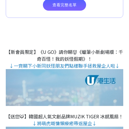
【新會員限定】《U GO》請你睇👹《蠟筆小新劇場版：千
奇百怪！我的妖怪假期》！
↓一齊睇下小新同妖怪朋友們點樣聯手拯救屋企人啦↓
【送您🐯】韓國超人氣文創品牌MUZIK TIGER 冰感風扇！
↓將萌虎嘅慵懶療癒帶返屋企↓