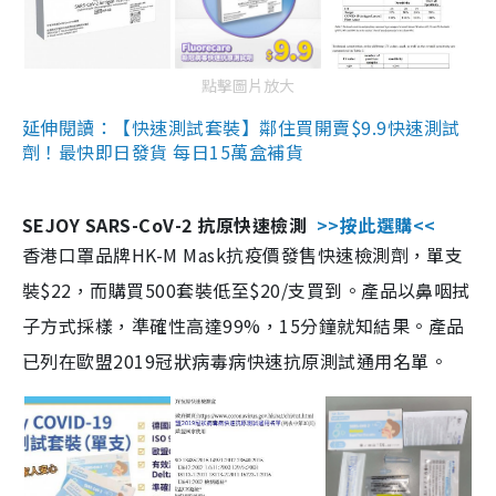
點擊圖片放大
延伸閱讀：【快速測試套裝】鄰住買開賣$9.9快速測試
劑！最快即日發貨 每日15萬盒補貨
SEJOY SARS-CoV-2 抗原快速檢測
>>按此選購<<
香港口罩品牌HK-M Mask抗疫價發售快速檢測劑，單支
裝$22，而購買500套裝低至$20/支買到。產品以鼻咽拭
子方式採樣，準確性高達99%，15分鐘就知結果。產品
已列在歐盟2019冠狀病毒病快速抗原測試通用名單。