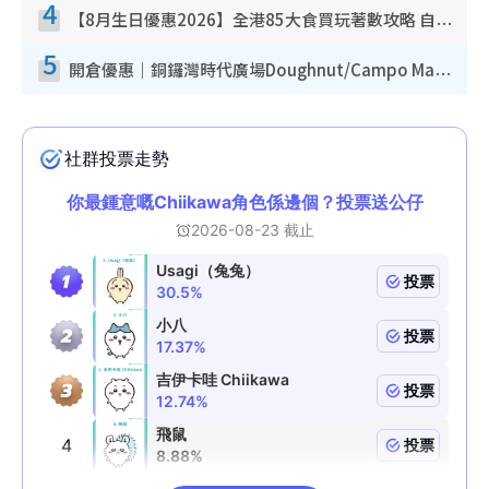
4
【8月生日優惠2026】全港85大食買玩著數攻略 自助餐/火鍋放題同行免費＋誠品/DONKI送現金券
5
開倉優惠｜銅鑼灣時代廣場Doughnut/Campo Marzio開倉低至1折！背囊、書包、手袋劈價$200起