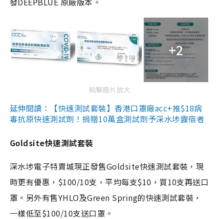
發DEEPBLUE 原廠版本。
+2
點擊圖片放大
延伸閱讀：【快速測試套裝】香港口罩廠acc+推$18病
毒抗原快速測試劑！捐贈10萬盒測試劑予深水埗露宿者
Goldsite快速測試套裝
深水埗電子特賣城現正發售Goldsite快速測試套裝，現
時更有優惠，$100/10支，平均每支$10，買10支再送口
罩。另外有售YHLO及Green Spring的快速測試套裝，
一樣低至$100/10支送口罩。