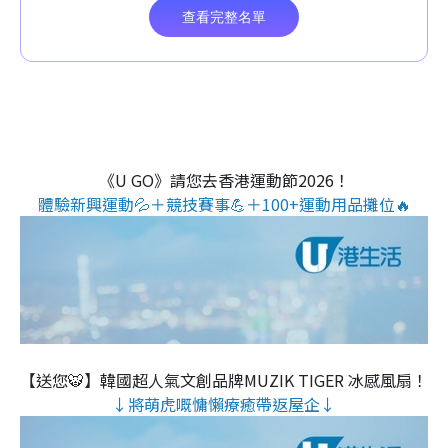
《U GO》請您去香港運動節2026！
體驗新興運動💦＋競技賽事💪＋100+運動用品攤位🔥
【送您🐯】韓國超人氣文創品牌MUZIK TIGER 冰感風扇！
↓將萌虎嘅慵懶療癒帶返屋企↓