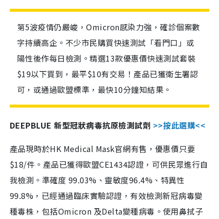
第5波疫情仍嚴峻，Omicron感染力強，確診個案數
字持續高企。不少市民購買快速測試「看門口」或
陽性後作每日檢測。精選13款優惠價快速測試套裝
$19以下買到，最平$10有交易！產品已獲衛生署認
可，或通過歐盟標準，最快10分鐘知結果。
DEEPBLUE 新型冠狀病毒抗原檢測試劑
>>按此選購<<
產品現時於HK Medical Mask官網有售，優惠價只要
$18/件。產品已獲得歐盟CE1434認證，可供民眾進行自
我檢測。準確度 99.03%、靈敏度96.4%、特異性
99.8%，已經通過臨床實驗認證，有效檢測新冠病毒變
種毒株，包括Omicron 及Delta變種病毒。使用鼻拭子