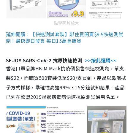
點擊圖片放大
延伸閱讀：【快速測試套裝】鄰住買開賣$9.9快速測試
劑！最快即日發貨 每日15萬盒補貨
SEJOY SARS-CoV-2 抗原快速檢測
>>按此選購<<
香港口罩品牌HK-M Mask抗疫價發售快速檢測劑，單支
裝$22，而購買500套裝低至$20/支買到。產品以鼻咽拭
子方式採樣，準確性高達99%，15分鐘就知結果。產品
已列在歐盟2019冠狀病毒病快速抗原測試通用名單。