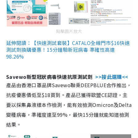
點擊圖片放大
延伸閱讀：【快速測試套裝】CATALO全線門市$16快速
測試劑換購優惠！15分鐘驗新冠病毒 準確性高達
98.26%
Savewo新型冠狀病毒快速抗原測試劑
>>按此選購<<
產品由香港口罩品牌Savewo聯乘DEEPBLUE合作推出，
抗疫優惠價低至$18買到。產品已獲得歐盟CE認證，主
要以採集鼻液樣本作檢測，能有效檢測Omicron及Delta
變種病毒，準確度達至99%，最快15分鐘就能知道檢測
結果。