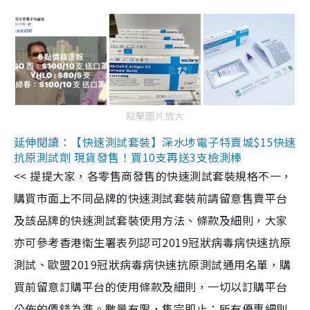
點擊圖片放大
延伸閱讀：【快速測試套裝】深水埗電子特賣城$15快速
抗原測試劑 現貨發售！買10支再送3支檢測棒
<< 提提大家，各零售商發售的快速測試套裝規格不一，
購買市面上不同品牌的快速測試套裝前請留意售賣平台
及該品牌的快速測試套裝使用方法、條款及細則，大家
亦可參考香港衞生署表列認可2019冠狀病毒病快速抗原
測試、歐盟2019冠狀病毒病快速抗原測試通用名單，購
買前留意訂購平台的使用條款及細則，一切以訂購平台
公佈的價錢為準。數量有限，售完即止；所有優惠細則