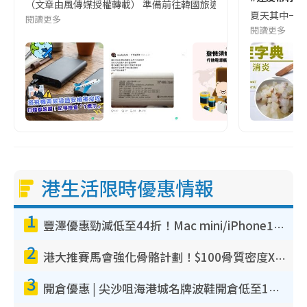
（文章由風傳媒授權轉載） 準備前往韓國旅遊的民眾，近期要特別留
夏天其中一種時
閱讀更多
閱讀更多
港生活限時優惠情報
1
豐澤優惠勁減低至44折！Mac mini/iPhone17Pro大減價！廚房家電$220起
2
港大推賽馬會強化骨骼計劃！$100骨質密度X光檢查 完成免費運動訓練送超市禮券！附參加資格
3
開倉優惠 | 尖沙咀海港城名牌波鞋開倉低至1折！On鞋$899起／Joy&Peace鞋履$98起