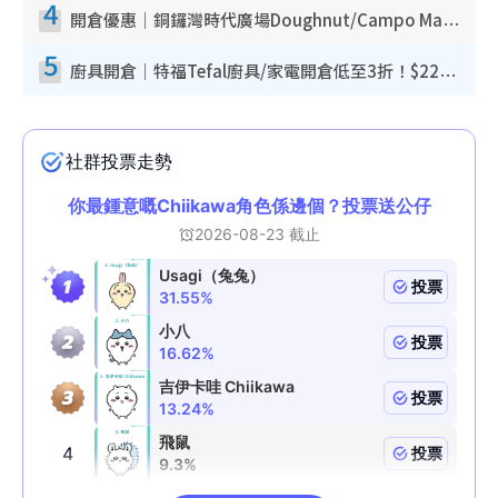
4
開倉優惠｜銅鑼灣時代廣場Doughnut/Campo Marzio開倉低至1折！背囊、書包、手袋劈價$200起
5
廚具開倉｜特福Tefal廚具/家電開倉低至3折！$220起買平底鍋/炒鑊/湯煲！電飯煲/吸塵機/燙斗$418起