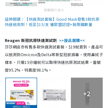
點擊圖片放大
延伸閱讀：【快速測試套裝】Good Mask發售3款抗原
快速檢測劑！低至$15/支 獲歐盟認證+無限購數量
Reagen 新冠抗原快速測試劑
>>按此選購<<
莎莎網店亦有售多款快速測試套裝，$19就買到。產品可
以檢測到Omicron及Delta等新型冠狀病毒，使用鼻拭子
樣本，只需15分鐘就可以取得快速抗原測試結果。靈敏
度95.2%，特異度98.1%。
+2