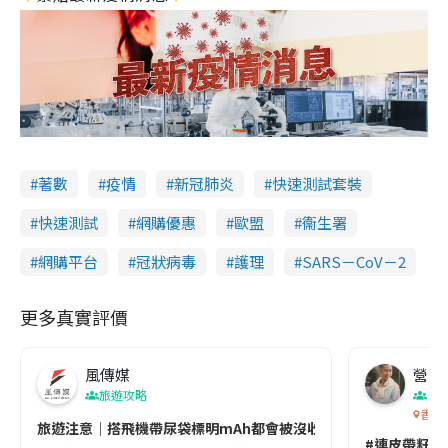
著數
疫情
新冠肺炎
快速測試套裝
快速測試
網購優惠
歐盟
衞生署
網購平台
冠狀病毒
護理
SARS－CoV－2
更多真實評價
風傳媒
營養教
旅遊攻略
生
香港
旅遊注意｜搭飛機帶尿袋標明mAh都會被沒收😱出發前切記檢查「1
#連皮帶籽都