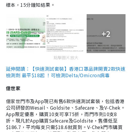
樣本，15分鐘知結果。
+2
點擊圖片放大
延伸閱讀：【快速測試套裝】香港口罩品牌開賣2款快速
檢測劑 最平$18起 ！可檢測Delta/Omicron病毒
億世家
億家世門市及App現已有售6款快速測試套裝，包括香港
公司研發的Wesail、Goldsite、Safecare、及V-Chek。
App限定優惠，購買10支可享75折，而門市則10支8
折。現凡於App購買Safecare及Goldsite，售價低至
$186.7，平均每支只需$18.6就買到。V-Chek門市購買