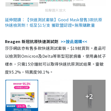
點擊圖片放大
延伸閱讀：【快速測試套裝】Good Mask發售3款抗原
快速檢測劑！低至$15/支 獲歐盟認證+無限購數量
Reagen 新冠抗原快速測試劑
>>按此選購<<
莎莎網店亦有售多款快速測試套裝，$19就買到。產品可
以檢測到Omicron及Delta等新型冠狀病毒，使用鼻拭子
樣本，只需15分鐘就可以取得快速抗原測試結果。靈敏
度95.2%，特異度98.1%。
+2