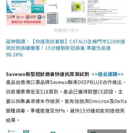
點擊圖片放大
延伸閱讀：【快速測試套裝】CATALO全線門市$16快速
測試劑換購優惠！15分鐘驗新冠病毒 準確性高達
98.26%
Savewo新型冠狀病毒快速抗原測試劑
>>按此選購<<
產品由香港口罩品牌Savewo聯乘DEEPBLUE合作推出，
抗疫優惠價低至$18買到。產品已獲得歐盟CE認證，主
要以採集鼻液樣本作檢測，能有效檢測Omicron及Delta
變種病毒，準確度達至99%，最快15分鐘就能知道檢測
結果。