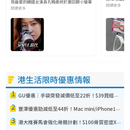
我最愛的韓國女演員孔曉振終於要回歸小螢幕啦!這次的劇本改編自同名
閱讀更多
閱讀更多
港生活限時優惠情報
1
GU優惠｜手袋突發減價低至22折！$39買經典波士頓包/餃子袋！飾物同步減價$29起！
2
豐澤優惠勁減低至44折！Mac mini/iPhone17Pro大減價！廚房家電$220起
3
港大推賽馬會強化骨骼計劃！$100骨質密度X光檢查 完成免費運動訓練送超市禮券！附參加資格