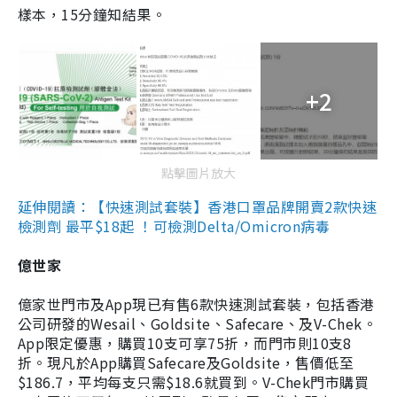
樣本，15分鐘知結果。
+2
點擊圖片放大
延伸閱讀：【快速測試套裝】香港口罩品牌開賣2款快速
檢測劑 最平$18起 ！可檢測Delta/Omicron病毒
億世家
億家世門市及App現已有售6款快速測試套裝，包括香港
公司研發的Wesail、Goldsite、Safecare、及V-Chek。
App限定優惠，購買10支可享75折，而門市則10支8
折。現凡於App購買Safecare及Goldsite，售價低至
$186.7，平均每支只需$18.6就買到。V-Chek門市購買