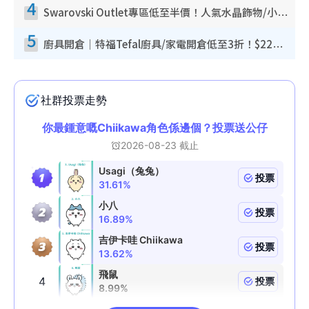
4
Swarovski Outlet專區低至半價！人氣水晶飾物/小擺設$138起！迪士尼款/水晶高跟鞋都有平
5
廚具開倉｜特福Tefal廚具/家電開倉低至3折！$220起買平底鍋/炒鑊/湯煲！電飯煲/吸塵機/燙斗$418起