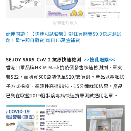
點擊圖片放大
延伸閱讀：【快速測試套裝】鄰住買開賣$9.9快速測試
劑！最快即日發貨 每日15萬盒補貨
SEJOY SARS-CoV-2 抗原快速檢測
>>按此選購<<
香港口罩品牌HK-M Mask抗疫價發售快速檢測劑，單支
裝$22，而購買500套裝低至$20/支買到。產品以鼻咽拭
子方式採樣，準確性高達99%，15分鐘就知結果。產品
已列在歐盟2019冠狀病毒病快速抗原測試通用名單。