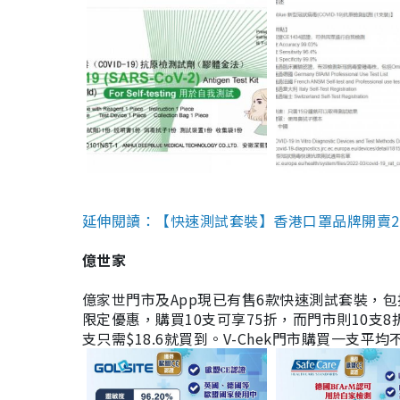
延伸閱讀：【快速測試套裝】香港口罩品牌開賣2款快速
億世家
億家世門市及App現已有售6款快速測試套裝，包括香港公司
限定優惠，購買10支可享75折，而門市則10支8折。現
支只需$18.6就買到。V-Chek門市購買一支平