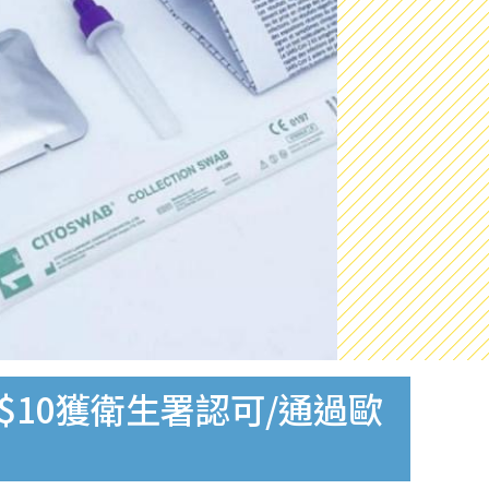
$10獲衛生署認可/通過歐