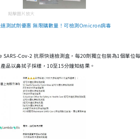
點擊圖片放大
測試劑優惠 無限購數量！可檢測Omicron病毒
are SARS-Cov-2 抗原快速檢測盒，每20劑獨立包裝為1個單位
5。產品以鼻拭子採樣，10至15分鐘知結果。