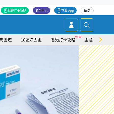
社群打卡攻略
商戶中心
下載 App
繁
简
周圍遊
18區好去處
香港打卡攻略
主題特集