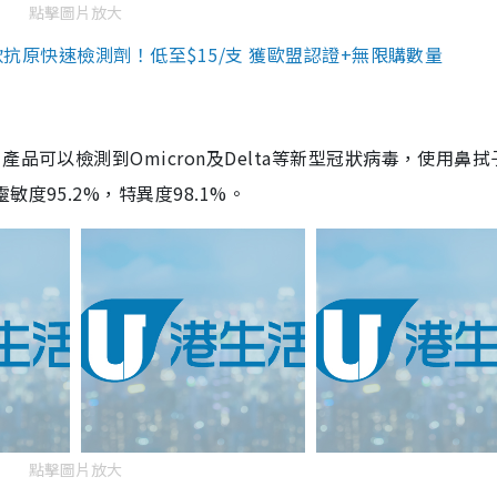
點擊圖片放大
3款抗原快速檢測劑！低至$15/支 獲歐盟認證+無限購數量
品可以檢測到Omicron及Delta等新型冠狀病毒，使用鼻拭
度95.2%，特異度98.1%。
點擊圖片放大