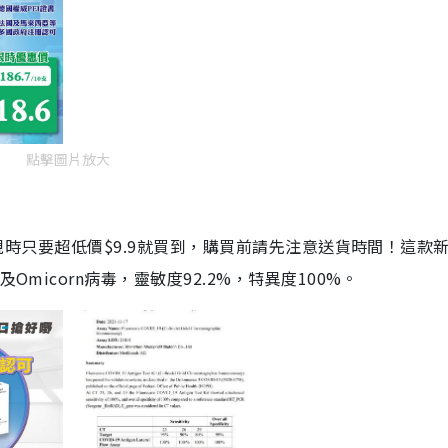
點擊圖片放大
劑，現時只要超低價$9.9就買到，購買前請先注意送貨時間！這款
Omicorn病毒，靈敏度92.2%，特異度100%。