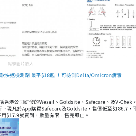
點擊圖片放大
檢測劑 最平$18起 ！可檢測Delta/Omicron病毒
研發的Wesail、Goldsite、Safecare、及V-Chek。
凡於App購買Safecare及Goldsite，售價低至$186.7
均不用$17.9就買到，數量有限，售完即止。