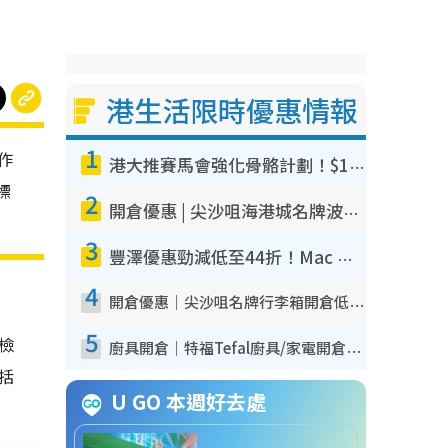
港生活限時優惠情報
1
作
港大推賽馬會強化骨骼計劃！$100骨質密度X光檢查 完成免費運動訓練送超市禮券！附參加資格
標
2
開倉優惠 | 尖沙咀海港城名牌波鞋開倉低至1折！On鞋$899起／Joy&Peace鞋履$98起
3
豐澤優惠勁減低至44折！Mac mini/iPhone17Pro大減價！廚房家電$220起
4
開倉優惠｜尖沙咀名牌行李箱開倉低至4折！一連5日 American Tourister/ace./Hallmark $200起！
5
我檢
廚具開倉｜特福Tefal廚具/家電開倉低至3折！$220起買平底鍋/炒鑊/湯煲！電飯煲/吸塵機/燙斗$418起
包括
U GO 本週好去處