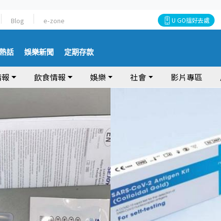
Blog
e-zone
U GO搵好去處
熱話
娛樂新聞
定期存款
情報
飲食情報
娛樂
社會
影片專區