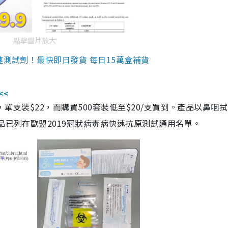
點擊圖片放大
速測試劑！最快即日發貨 每日15萬盒補貨
<<
，單支裝$22，而購買500套裝低至$20/支買到。產品以鼻咽
品已列在歐盟2019冠狀病毒病快速抗原測試通用名單。