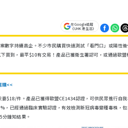
在Google追蹤
《UHK 港生活》
診個案數字持續高企。不少市民購買快速測試「看門口」或陽性後
以下買到，最平$10有交易！產品已獲衛生署認可，或通過歐盟
選購<<
惠價只要$18/件。產品已獲得歐盟CE1434認證，可供民眾進行自
性99.8%，已經通過臨床實驗認證，有效檢測新冠病毒變種毒株，
，15分鐘知結果。