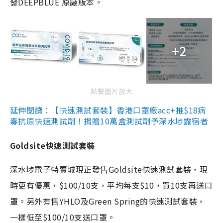
發DEEPBLUE 原廠版本。
+2
點擊圖片放大
延伸閱讀：【快速測試套裝】香港口罩廠acc+推$18病
毒抗原快速測試劑！捐贈10萬盒測試劑予深水埗露宿者
Goldsite快速測試套裝
深水埗電子特賣城現正發售Goldsite快速測試套裝，現
時更有優惠，$100/10支，平均每支$10，買10支再送口
罩。另外有售YHLO及Green Spring的快速測試套裝，
一樣低至$100/10支送口罩。