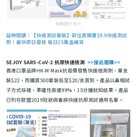
點擊圖片放大
延伸閱讀：【快速測試套裝】鄰住買開賣$9.9快速測試
劑！最快即日發貨 每日15萬盒補貨
SEJOY SARS-CoV-2 抗原快速檢測
>>按此選購<<
香港口罩品牌HK-M Mask抗疫價發售快速檢測劑，單支
裝$22，而購買500套裝低至$20/支買到。產品以鼻咽拭
子方式採樣，準確性高達99%，15分鐘就知結果。產品
已列在歐盟2019冠狀病毒病快速抗原測試通用名單。