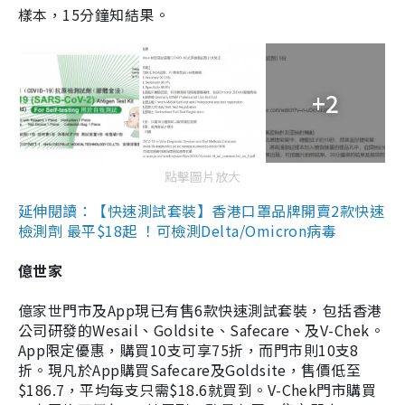
樣本，15分鐘知結果。
+2
點擊圖片放大
延伸閱讀：【快速測試套裝】香港口罩品牌開賣2款快速
檢測劑 最平$18起 ！可檢測Delta/Omicron病毒
億世家
億家世門市及App現已有售6款快速測試套裝，包括香港
公司研發的Wesail、Goldsite、Safecare、及V-Chek。
App限定優惠，購買10支可享75折，而門市則10支8
折。現凡於App購買Safecare及Goldsite，售價低至
$186.7，平均每支只需$18.6就買到。V-Chek門市購買