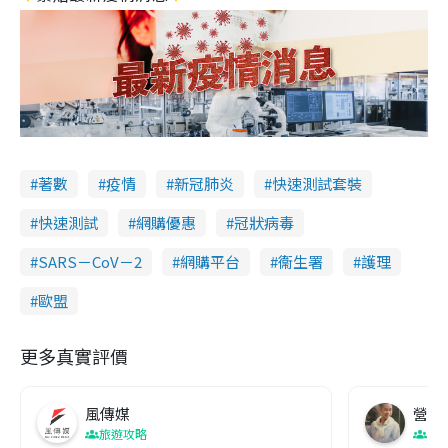
著數
疫情
新冠肺炎
快速測試套裝
快速測試
網購優惠
冠狀病毒
SARS－CoV－2
網購平台
衞生署
護理
歐盟
更多真實評價
風傳媒
營養教
旅遊攻略
生