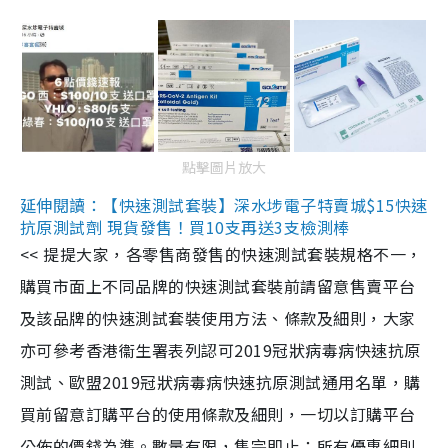
點擊圖片放大
延伸閱讀：【快速測試套裝】深水埗電子特賣城$15快速
抗原測試劑 現貨發售！買10支再送3支檢測棒
<< 提提大家，各零售商發售的快速測試套裝規格不一，
購買市面上不同品牌的快速測試套裝前請留意售賣平台
及該品牌的快速測試套裝使用方法、條款及細則，大家
亦可參考香港衞生署表列認可2019冠狀病毒病快速抗原
測試、歐盟2019冠狀病毒病快速抗原測試通用名單，購
買前留意訂購平台的使用條款及細則，一切以訂購平台
公佈的價錢為準。數量有限，售完即止；所有優惠細則