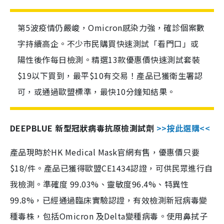
第5波疫情仍嚴峻，Omicron感染力強，確診個案數
字持續高企。不少市民購買快速測試「看門口」或
陽性後作每日檢測。精選13款優惠價快速測試套裝
$19以下買到，最平$10有交易！產品已獲衛生署認
可，或通過歐盟標準，最快10分鐘知結果。
DEEPBLUE 新型冠狀病毒抗原檢測試劑
>>按此選購<<
產品現時於HK Medical Mask官網有售，優惠價只要
$18/件。產品已獲得歐盟CE1434認證，可供民眾進行自
我檢測。準確度 99.03%、靈敏度96.4%、特異性
99.8%，已經通過臨床實驗認證，有效檢測新冠病毒變
種毒株，包括Omicron 及Delta變種病毒。使用鼻拭子