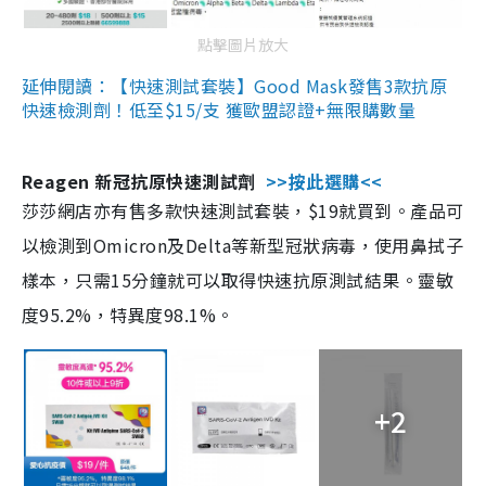
點擊圖片放大
延伸閱讀：【快速測試套裝】Good Mask發售3款抗原
快速檢測劑！低至$15/支 獲歐盟認證+無限購數量
Reagen 新冠抗原快速測試劑
>>按此選購<<
莎莎網店亦有售多款快速測試套裝，$19就買到。產品可
以檢測到Omicron及Delta等新型冠狀病毒，使用鼻拭子
樣本，只需15分鐘就可以取得快速抗原測試結果。靈敏
度95.2%，特異度98.1%。
+2