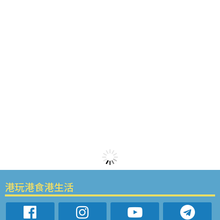
港玩港食港生活