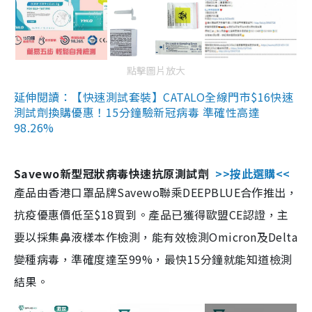
點擊圖片放大
延伸閱讀：【快速測試套裝】CATALO全線門市$16快速
測試劑換購優惠！15分鐘驗新冠病毒 準確性高達
98.26%
Savewo新型冠狀病毒快速抗原測試劑
>>按此選購<<
產品由香港口罩品牌Savewo聯乘DEEPBLUE合作推出，
抗疫優惠價低至$18買到。產品已獲得歐盟CE認證，主
要以採集鼻液樣本作檢測，能有效檢測Omicron及Delta
變種病毒，準確度達至99%，最快15分鐘就能知道檢測
結果。