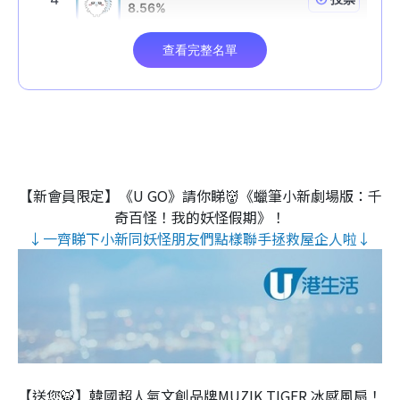
【新會員限定】《U GO》請你睇👹《蠟筆小新劇場版：千
奇百怪！我的妖怪假期》！
↓一齊睇下小新同妖怪朋友們點樣聯手拯救屋企人啦↓
【送您🐯】韓國超人氣文創品牌MUZIK TIGER 冰感風扇！