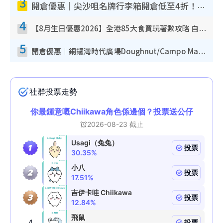
3
開倉優惠｜尖沙咀名牌行李箱開倉低至4折！一連5日 American Tourister/ace./Hallmark $200起！
4
【8月生日優惠2026】全港85大食買玩著數攻略 自助餐/火鍋放題同行免費＋誠品/DONKI送現金券
5
開倉優惠｜銅鑼灣時代廣場Doughnut/Campo Marzio開倉低至1折！背囊、書包、手袋劈價$200起