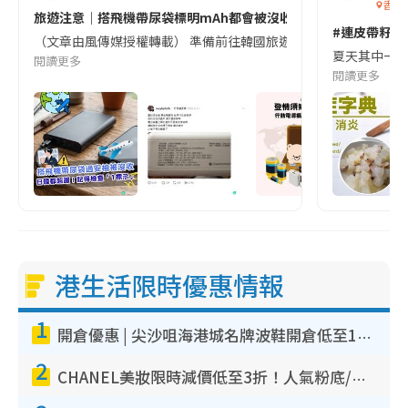
香港
旅遊注意｜搭飛機帶尿袋標明mAh都會被沒收😱出發前切記檢查「1
#連皮帶籽都
（文章由風傳媒授權轉載） 準備前往韓國旅遊的民眾，近期要特別留
夏天其中一種時
閱讀更多
閱讀更多
港生活限時優惠情報
1
開倉優惠 | 尖沙咀海港城名牌波鞋開倉低至1折！On鞋$899起／Joy&Peace鞋履$98起
2
CHANEL美妝限時減價低至3折！人氣粉底/唇膏/精華液低至$275！COCO香水都有平