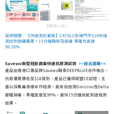
點擊圖片放大
延伸閱讀：【快速測試套裝】CATALO全線門市$16快速
測試劑換購優惠！15分鐘驗新冠病毒 準確性高達
98.26%
Savewo新型冠狀病毒快速抗原測試劑
>>按此選購<<
產品由香港口罩品牌Savewo聯乘DEEPBLUE合作推出，
抗疫優惠價低至$18買到。產品已獲得歐盟CE認證，主
要以採集鼻液樣本作檢測，能有效檢測Omicron及Delta
變種病毒，準確度達至99%，最快15分鐘就能知道檢測
結果。