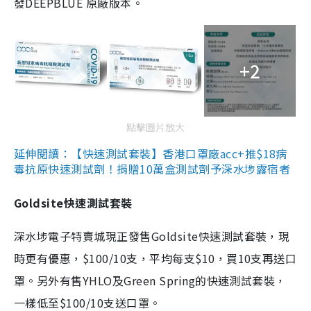
發DEEPBLUE 原廠版本。
+2
點擊圖片放大
延伸閱讀：【快速測試套裝】香港口罩廠acc+推$18病
毒抗原快速測試劑！捐贈10萬盒測試劑予深水埗露宿者
Goldsite快速測試套裝
深水埗電子特賣城現正發售Goldsite快速測試套裝，現
時更有優惠，$100/10支，平均每支$10，買10支再送口
罩。另外有售YHLO及Green Spring的快速測試套裝，
一樣低至$100/10支送口罩。