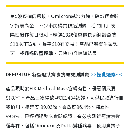
第5波疫情仍嚴峻，Omicron感染力強，確診個案數
字持續高企。不少市民購買快速測試「看門口」或
陽性後作每日檢測。精選13款優惠價快速測試套裝
$19以下買到，最平$10有交易！產品已獲衛生署認
可，或通過歐盟標準，最快10分鐘知結果。
DEEPBLUE 新型冠狀病毒抗原檢測試劑
>>按此選購<<
產品現時於HK Medical Mask官網有售，優惠價只要
$18/件。產品已獲得歐盟CE1434認證，可供民眾進行自
我檢測。準確度 99.03%、靈敏度96.4%、特異性
99.8%，已經通過臨床實驗認證，有效檢測新冠病毒變
種毒株，包括Omicron 及Delta變種病毒。使用鼻拭子