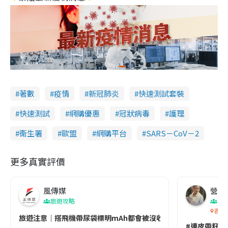
著數
疫情
新冠肺炎
快速測試套裝
快速測試
網購優惠
冠狀病毒
護理
衞生署
歐盟
網購平台
SARS－CoV－2
更多真實評價
風傳媒
營養教
旅遊攻略
生
香港
旅遊注意｜搭飛機帶尿袋標明mAh都會被沒收😱出發前切記檢查「1
#連皮帶籽都