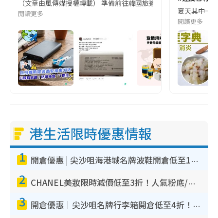
（文章由風傳媒授權轉載） 準備前往韓國旅遊的民眾，近期要特別留
夏天其中一種時
閱讀更多
閱讀更多
港生活限時優惠情報
1
開倉優惠 | 尖沙咀海港城名牌波鞋開倉低至1折！On鞋$899起／Joy&Peace鞋履$98起
2
CHANEL美妝限時減價低至3折！人氣粉底/唇膏/精華液低至$275！COCO香水都有平
3
開倉優惠｜尖沙咀名牌行李箱開倉低至4折！一連5日 American Tourister/ace./Hallmark $200起！