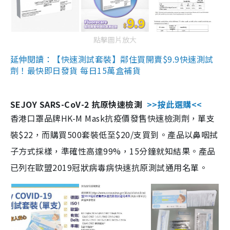
點擊圖片放大
延伸閱讀：【快速測試套裝】鄰住買開賣$9.9快速測試
劑！最快即日發貨 每日15萬盒補貨
SEJOY SARS-CoV-2 抗原快速檢測
>>按此選購<<
香港口罩品牌HK-M Mask抗疫價發售快速檢測劑，單支
裝$22，而購買500套裝低至$20/支買到。產品以鼻咽拭
子方式採樣，準確性高達99%，15分鐘就知結果。產品
已列在歐盟2019冠狀病毒病快速抗原測試通用名單。