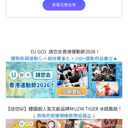
《U GO》請您去香港運動節2026！
體驗新興運動💦＋競技賽事💪＋100+運動用品攤位🔥
【送您🐯】韓國超人氣文創品牌MUZIK TIGER 冰感風扇！
↓將萌虎嘅慵懶療癒帶返屋企↓