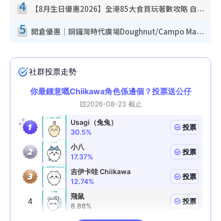
4
【8月生日優惠2026】全港85大食買玩著數攻略 自助餐/火鍋放題同行免費＋誠品/DONKI送現金券
5
開倉優惠｜銅鑼灣時代廣場Doughnut/Campo Marzio開倉低至1折！背囊、書包、手袋劈價$200起