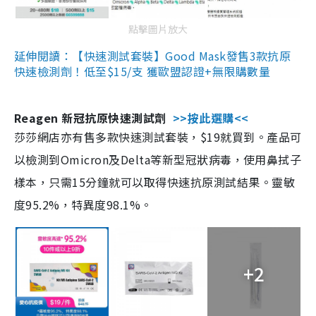
點擊圖片放大
延伸閱讀：【快速測試套裝】Good Mask發售3款抗原
快速檢測劑！低至$15/支 獲歐盟認證+無限購數量
Reagen 新冠抗原快速測試劑
>>按此選購<<
莎莎網店亦有售多款快速測試套裝，$19就買到。產品可
以檢測到Omicron及Delta等新型冠狀病毒，使用鼻拭子
樣本，只需15分鐘就可以取得快速抗原測試結果。靈敏
度95.2%，特異度98.1%。
+2