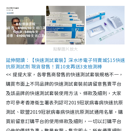
點擊圖片放大
延伸閱讀：【快速測試套裝】深水埗電子特賣城$15快速
抗原測試劑 現貨發售！買10支再送3支檢測棒
<< 提提大家，各零售商發售的快速測試套裝規格不一，
購買市面上不同品牌的快速測試套裝前請留意售賣平台
及該品牌的快速測試套裝使用方法、條款及細則，大家
亦可參考香港衞生署表列認可2019冠狀病毒病快速抗原
測試、歐盟2019冠狀病毒病快速抗原測試通用名單，購
買前留意訂購平台的使用條款及細則，一切以訂購平台
公佈的價錢為準。數量有限，售完即止；所有優惠細則