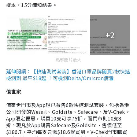
樣本，15分鐘知結果。
+2
點擊圖片放大
延伸閱讀：【快速測試套裝】香港口罩品牌開賣2款快速
檢測劑 最平$18起 ！可檢測Delta/Omicron病毒
億世家
億家世門市及App現已有售6款快速測試套裝，包括香港
公司研發的Wesail、Goldsite、Safecare、及V-Chek。
App限定優惠，購買10支可享75折，而門市則10支8
折。現凡於App購買Safecare及Goldsite，售價低至
$186.7，平均每支只需$18.6就買到。V-Chek門市購買