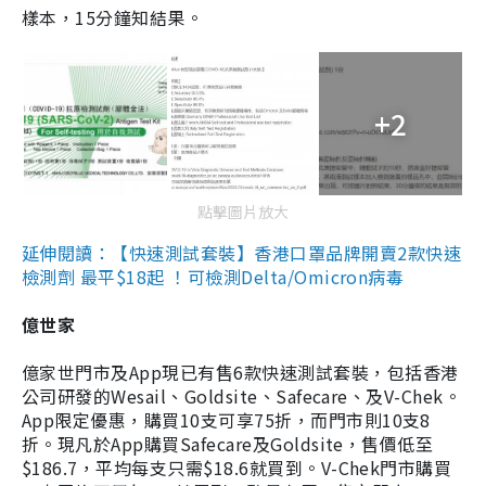
樣本，15分鐘知結果。
+2
點擊圖片放大
延伸閱讀：【快速測試套裝】香港口罩品牌開賣2款快速
檢測劑 最平$18起 ！可檢測Delta/Omicron病毒
億世家
億家世門市及App現已有售6款快速測試套裝，包括香港
公司研發的Wesail、Goldsite、Safecare、及V-Chek。
App限定優惠，購買10支可享75折，而門市則10支8
折。現凡於App購買Safecare及Goldsite，售價低至
$186.7，平均每支只需$18.6就買到。V-Chek門市購買