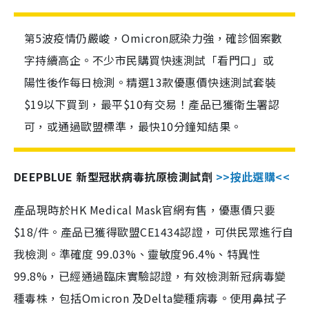
第5波疫情仍嚴峻，Omicron感染力強，確診個案數
字持續高企。不少市民購買快速測試「看門口」或
陽性後作每日檢測。精選13款優惠價快速測試套裝
$19以下買到，最平$10有交易！產品已獲衛生署認
可，或通過歐盟標準，最快10分鐘知結果。
DEEPBLUE 新型冠狀病毒抗原檢測試劑
>>按此選購<<
產品現時於HK Medical Mask官網有售，優惠價只要
$18/件。產品已獲得歐盟CE1434認證，可供民眾進行自
我檢測。準確度 99.03%、靈敏度96.4%、特異性
99.8%，已經通過臨床實驗認證，有效檢測新冠病毒變
種毒株，包括Omicron 及Delta變種病毒。使用鼻拭子