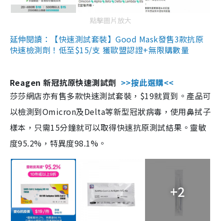
點擊圖片放大
延伸閱讀：【快速測試套裝】Good Mask發售3款抗原
快速檢測劑！低至$15/支 獲歐盟認證+無限購數量
Reagen 新冠抗原快速測試劑
>>按此選購<<
莎莎網店亦有售多款快速測試套裝，$19就買到。產品可
以檢測到Omicron及Delta等新型冠狀病毒，使用鼻拭子
樣本，只需15分鐘就可以取得快速抗原測試結果。靈敏
度95.2%，特異度98.1%。
+2