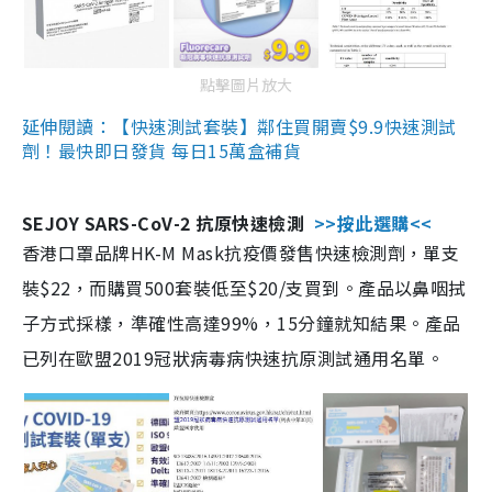
點擊圖片放大
延伸閱讀：【快速測試套裝】鄰住買開賣$9.9快速測試
劑！最快即日發貨 每日15萬盒補貨
SEJOY SARS-CoV-2 抗原快速檢測
>>按此選購<<
香港口罩品牌HK-M Mask抗疫價發售快速檢測劑，單支
裝$22，而購買500套裝低至$20/支買到。產品以鼻咽拭
子方式採樣，準確性高達99%，15分鐘就知結果。產品
已列在歐盟2019冠狀病毒病快速抗原測試通用名單。