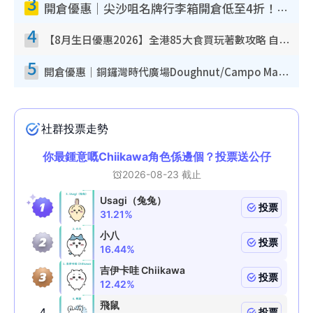
3
開倉優惠｜尖沙咀名牌行李箱開倉低至4折！一連5日 American Tourister/ace./Hallmark $200起！
4
【8月生日優惠2026】全港85大食買玩著數攻略 自助餐/火鍋放題同行免費＋誠品/DONKI送現金券
5
開倉優惠｜銅鑼灣時代廣場Doughnut/Campo Marzio開倉低至1折！背囊、書包、手袋劈價$200起