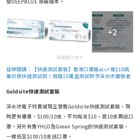
發DEEPBLUE 原廠版本。
+2
點擊圖片放大
延伸閱讀：【快速測試套裝】香港口罩廠acc+推$18病
毒抗原快速測試劑！捐贈10萬盒測試劑予深水埗露宿者
Goldsite快速測試套裝
深水埗電子特賣城現正發售Goldsite快速測試套裝，現
時更有優惠，$100/10支，平均每支$10，買10支再送口
罩。另外有售YHLO及Green Spring的快速測試套裝，
一樣低至$100/10支送口罩。