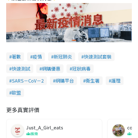
著數
疫情
新冠肺炎
快速測試套裝
快速測試
網購優惠
冠狀病毒
SARS－CoV－2
網購平台
衞生署
護理
歐盟
更多真實評價
Just_A_Girl_eats
co c
娛樂
吹