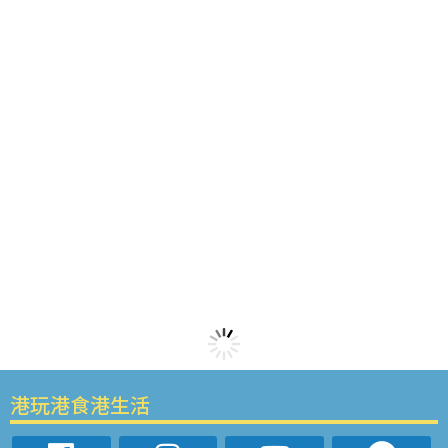
港玩港食港生活