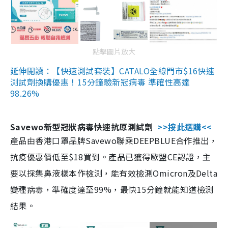
點擊圖片放大
延伸閱讀：【快速測試套裝】CATALO全線門市$16快速
測試劑換購優惠！15分鐘驗新冠病毒 準確性高達
98.26%
Savewo新型冠狀病毒快速抗原測試劑
>>按此選購<<
產品由香港口罩品牌Savewo聯乘DEEPBLUE合作推出，
抗疫優惠價低至$18買到。產品已獲得歐盟CE認證，主
要以採集鼻液樣本作檢測，能有效檢測Omicron及Delta
變種病毒，準確度達至99%，最快15分鐘就能知道檢測
結果。