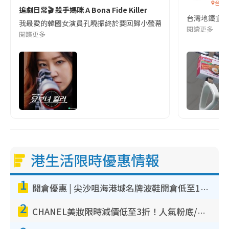
台灣
追劇日常🎬 殺手媽咪 A Bona Fide Killer
台灣地鐵宣
我最愛的韓國女演員孔曉振終於要回歸小螢幕啦!這次的劇本改編自同名
閱讀更多
閱讀更多
港生活限時優惠情報
1
開倉優惠 | 尖沙咀海港城名牌波鞋開倉低至1折！On鞋$899起／Joy&Peace鞋履$98起
2
CHANEL美妝限時減價低至3折！人氣粉底/唇膏/精華液低至$275！COCO香水都有平