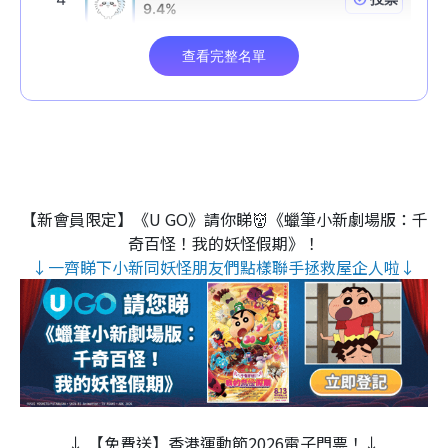
【新會員限定】《U GO》請你睇👹《蠟筆小新劇場版：千
奇百怪！我的妖怪假期》！
↓一齊睇下小新同妖怪朋友們點樣聯手拯救屋企人啦↓
↓ 【免費送】香港運動節2026電子門票！↓