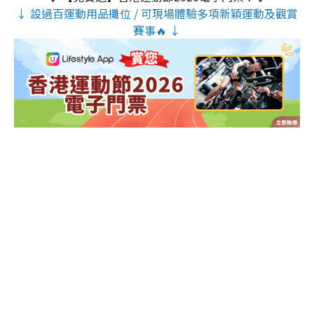
↓ 設過百運動用品攤位 / 可現場體驗多項新穎運動及觀賞
賽事🔥 ↓