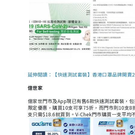
延伸閱讀：【快速測試套裝】香港口罩品牌開賣2款快速
億世家
億家世門市及App現已有售6款快速測試套裝，包括香港公司
限定優惠，購買10支可享75折，而門市則10支8折。現
支只需$18.6就買到。V-Chek門市購買一支平