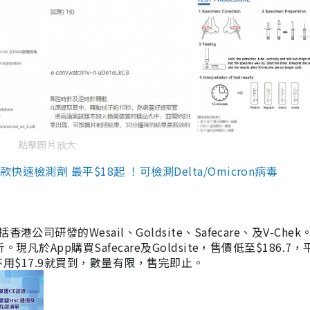
點擊圖片放大
檢測劑 最平$18起 ！可檢測Delta/Omicron病毒
研發的Wesail、Goldsite、Safecare、及V-Chek。
凡於App購買Safecare及Goldsite，售價低至$186.7
均不用$17.9就買到，數量有限，售完即止。