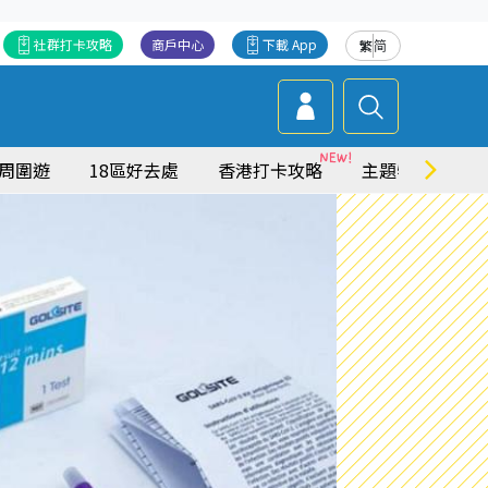
社群打卡攻略
商戶中心
下載 App
繁
简
周圍遊
18區好去處
香港打卡攻略
主題特集