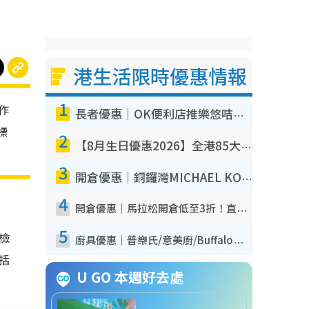
港生活限時優惠情報
1
作
長者優惠｜OK便利店推樂悠咭優惠！買麵包/牛奶/保健品拍卡即減
標
2
【8月生日優惠2026】全港85大食買玩著數攻略 自助餐/火鍋放題同行免費＋誠品/DONKI送現金券
3
開倉優惠｜銅鑼灣MICHAEL KORS開倉低至17折！直擊$500起買手袋/銀包/鞋款 必買經典Jet Set系列
4
開倉優惠｜馬拉松開倉低至3折！直擊$99起買adidas／New Balance／Puma鞋款 STANLEY保溫杯劈價至$119起
5
我檢
廚具優惠｜普樂氏/意美廚/Buffalo廚具低至3折！$89起買煎鍋／炒鑊／個人鍋 同場小家電激減至$99起
包括
U GO 本週好去處