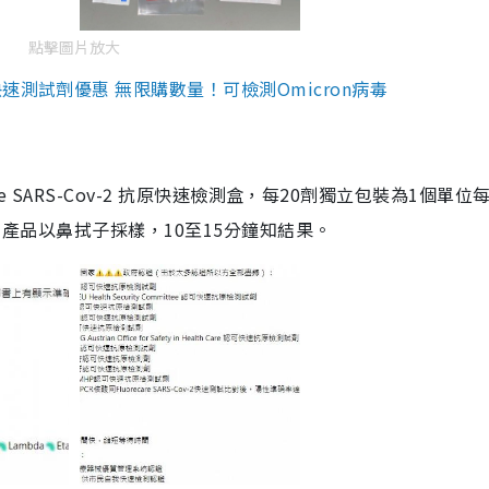
點擊圖片放大
測試劑優惠 無限購數量！可檢測Omicron病毒
are SARS-Cov-2 抗原快速檢測盒，每20劑獨立包裝為1個單位
5。產品以鼻拭子採樣，10至15分鐘知結果。