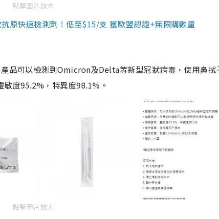
點擊圖片放大
3款抗原快速檢測劑！低至$15/支 獲歐盟認證+無限購數量
品可以檢測到Omicron及Delta等新型冠狀病毒，使用鼻拭
度95.2%，特異度98.1%。
點擊圖片放大