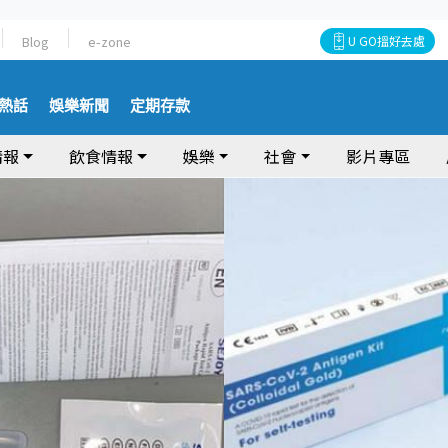
Blog
e-zone
U GO搵好去處
熱話
娛樂新聞
定期存款
情報
飲食情報
娛樂
社會
影片專區