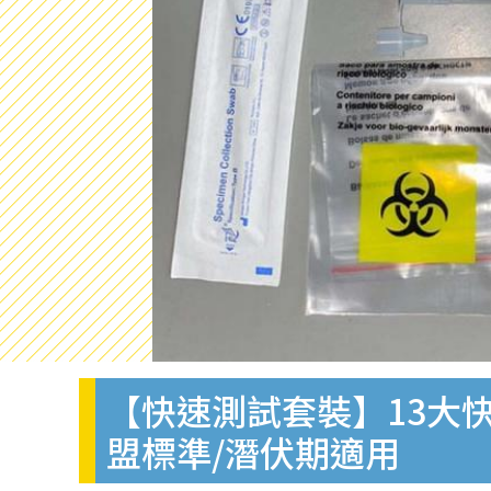
【快速測試套裝】13大快
盟標準/潛伏期適用