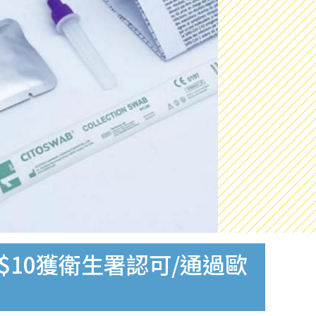
$10獲衛生署認可/通過歐