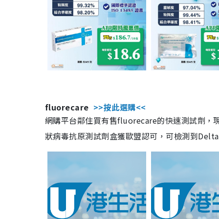
fluorecare
>>按此選購<<
網購平台鄰住買有售fluorecare的快速測試
狀病毒抗原測試劑盒獲歐盟認可，可檢測到Delta及