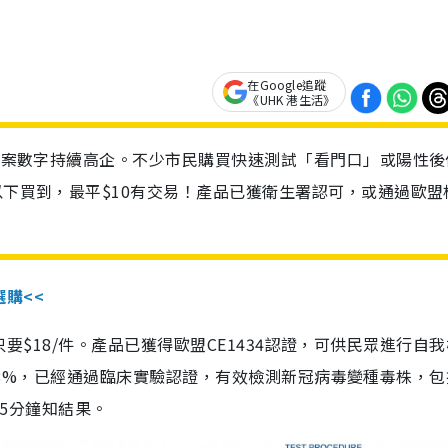
在Google追蹤
《UHK 港生活》
診個案數字持續高企。不少市民購買快速測試「看門口」或陽性後
以下買到，最平$10有交易！產品已獲衛生署認可，或通過歐盟
選購<<
惠價只要$18/件。產品已獲得歐盟CE1434認證，可供民眾進行自
性99.8%，已經通過臨床實驗認證，有效檢測新冠病毒變種毒株，
，15分鐘知結果。