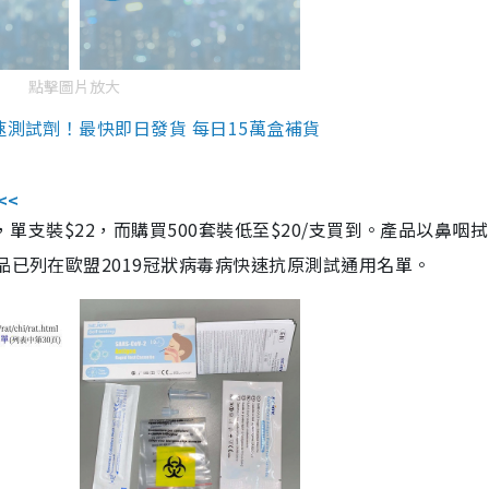
點擊圖片放大
速測試劑！最快即日發貨 每日15萬盒補貨
<<
，單支裝$22，而購買500套裝低至$20/支買到。產品以鼻咽
品已列在歐盟2019冠狀病毒病快速抗原測試通用名單。