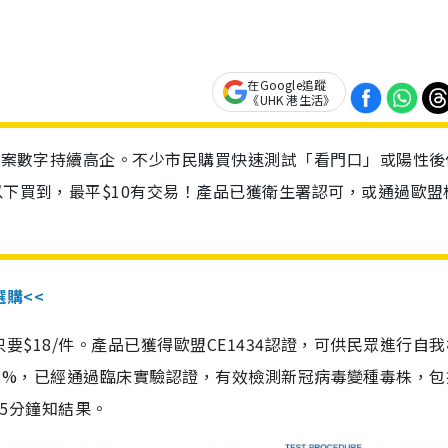
在Google追蹤
《UHK 港生活》
診個案數字持續高企。不少市民購買快速測試「看門口」或陽性後
以下買到，最平$10有交易！產品已獲衛生署認可，或通過歐盟
選購<<
惠價只要$18/件。產品已獲得歐盟CE1434認證，可供民眾進行自
性99.8%，已經通過臨床實驗認證，有效檢測新冠病毒變種毒株，
，15分鐘知結果。