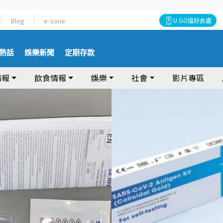
Blog
e-zone
U GO搵好去處
熱話
娛樂新聞
定期存款
情報
飲食情報
娛樂
社會
影片專區