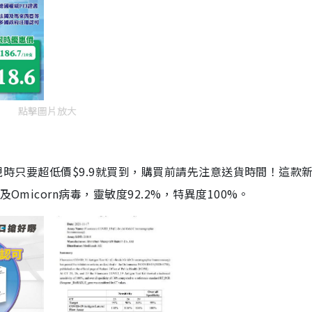
點擊圖片放大
劑，現時只要超低價$9.9就買到，購買前請先注意送貨時間！這款
Omicorn病毒，靈敏度92.2%，特異度100%。