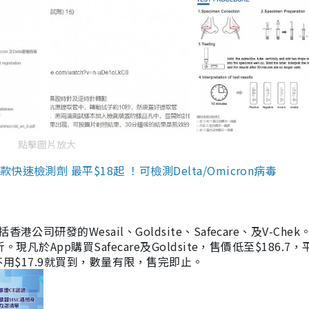
點擊圖片放大
檢測劑 最平$18起 ！可檢測Delta/Omicron病毒
研發的Wesail、Goldsite、Safecare、及V-Chek。
凡於App購買Safecare及Goldsite，售價低至$186.7
均不用$17.9就買到，數量有限，售完即止。