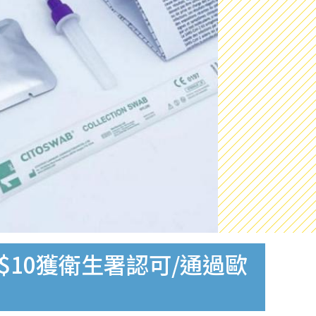
$10獲衛生署認可/通過歐