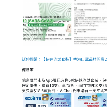
延伸閱讀：【快速測試套裝】香港口罩品牌開賣2款快速
億世家
億家世門市及App現已有售6款快速測試套裝，包括香港公司
限定優惠，購買10支可享75折，而門市則10支8折。現
支只需$18.6就買到。V-Chek門市購買一支平