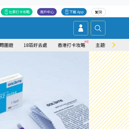
社群打卡攻略
商戶中心
下載 App
繁
简
周圍遊
18區好去處
香港打卡攻略
主題特集