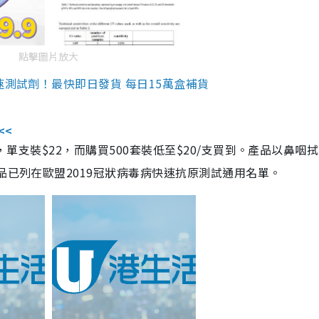
點擊圖片放大
速測試劑！最快即日發貨 每日15萬盒補貨
<<
，單支裝$22，而購買500套裝低至$20/支買到。產品以鼻咽
品已列在歐盟2019冠狀病毒病快速抗原測試通用名單。