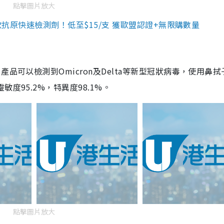
點擊圖片放大
3款抗原快速檢測劑！低至$15/支 獲歐盟認證+無限購數量
品可以檢測到Omicron及Delta等新型冠狀病毒，使用鼻拭
度95.2%，特異度98.1%。
點擊圖片放大