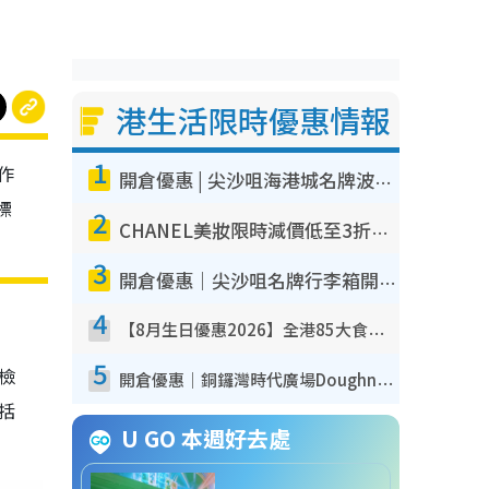
港生活限時優惠情報
1
作
開倉優惠 | 尖沙咀海港城名牌波鞋開倉低至1折！On鞋$899起／Joy&Peace鞋履$98起
標
2
CHANEL美妝限時減價低至3折！人氣粉底/唇膏/精華液低至$275！COCO香水都有平
3
開倉優惠｜尖沙咀名牌行李箱開倉低至4折！一連5日 American Tourister/ace./Hallmark $200起！
4
【8月生日優惠2026】全港85大食買玩著數攻略 自助餐/火鍋放題同行免費＋誠品/DONKI送現金券
5
我檢
開倉優惠｜銅鑼灣時代廣場Doughnut/Campo Marzio開倉低至1折！背囊、書包、手袋劈價$200起
包括
U GO 本週好去處