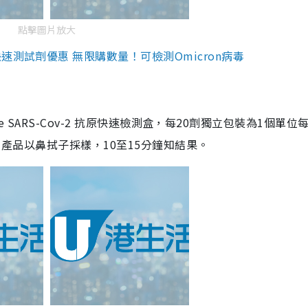
點擊圖片放大
測試劑優惠 無限購數量！可檢測Omicron病毒
are SARS-Cov-2 抗原快速檢測盒，每20劑獨立包裝為1個單位
5。產品以鼻拭子採樣，10至15分鐘知結果。