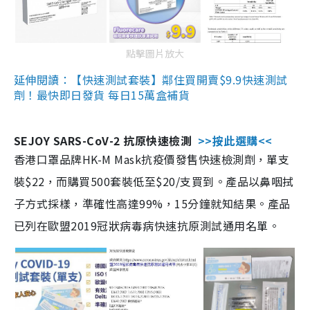
點擊圖片放大
延伸閱讀：【快速測試套裝】鄰住買開賣$9.9快速測試
劑！最快即日發貨 每日15萬盒補貨
SEJOY SARS-CoV-2 抗原快速檢測
>>按此選購<<
香港口罩品牌HK-M Mask抗疫價發售快速檢測劑，單支
裝$22，而購買500套裝低至$20/支買到。產品以鼻咽拭
子方式採樣，準確性高達99%，15分鐘就知結果。產品
已列在歐盟2019冠狀病毒病快速抗原測試通用名單。