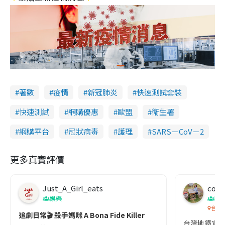
著數
疫情
新冠肺炎
快速測試套裝
快速測試
網購優惠
歐盟
衞生署
網購平台
冠狀病毒
護理
SARS－CoV－2
更多真實評價
Just_A_Girl_eats
co c
娛樂
吹
台灣
追劇日常🎬 殺手媽咪 A Bona Fide Killer
台灣地鐵宣