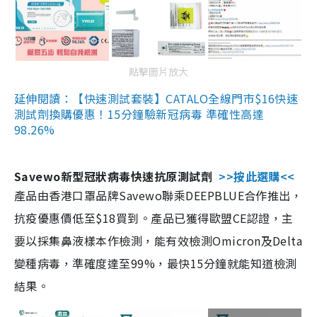
點擊圖片放大
延伸閱讀：【快速測試套裝】CATALO全線門市$16快速
測試劑換購優惠！15分鐘驗新冠病毒 準確性高達
98.26%
Savewo新型冠狀病毒快速抗原測試劑
>>按此選購<<
產品由香港口罩品牌Savewo聯乘DEEPBLUE合作推出，
抗疫優惠價低至$18買到。產品已獲得歐盟CE認證，主
要以採集鼻液樣本作檢測，能有效檢測Omicron及Delta
變種病毒，準確度達至99%，最快15分鐘就能知道檢測
結果。