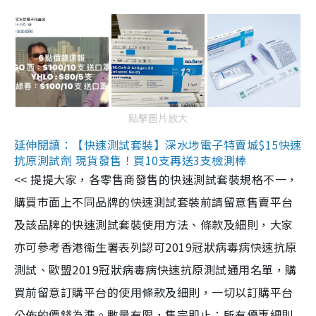
點擊圖片放大
延伸閱讀：【快速測試套裝】深水埗電子特賣城$15快速
抗原測試劑 現貨發售！買10支再送3支檢測棒
<< 提提大家，各零售商發售的快速測試套裝規格不一，
購買市面上不同品牌的快速測試套裝前請留意售賣平台
及該品牌的快速測試套裝使用方法、條款及細則，大家
亦可參考香港衞生署表列認可2019冠狀病毒病快速抗原
測試、歐盟2019冠狀病毒病快速抗原測試通用名單，購
買前留意訂購平台的使用條款及細則，一切以訂購平台
公佈的價錢為準。數量有限，售完即止；所有優惠細則