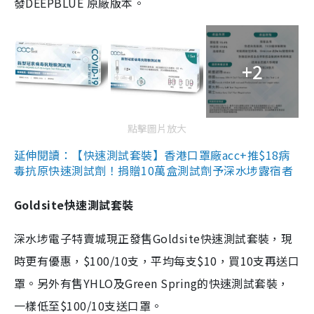
發DEEPBLUE 原廠版本。
+2
點擊圖片放大
延伸閱讀：【快速測試套裝】香港口罩廠acc+推$18病
毒抗原快速測試劑！捐贈10萬盒測試劑予深水埗露宿者
Goldsite快速測試套裝
深水埗電子特賣城現正發售Goldsite快速測試套裝，現
時更有優惠，$100/10支，平均每支$10，買10支再送口
罩。另外有售YHLO及Green Spring的快速測試套裝，
一樣低至$100/10支送口罩。