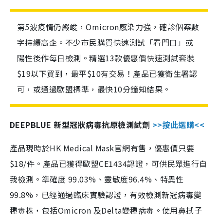
第5波疫情仍嚴峻，Omicron感染力強，確診個案數
字持續高企。不少市民購買快速測試「看門口」或
陽性後作每日檢測。精選13款優惠價快速測試套裝
$19以下買到，最平$10有交易！產品已獲衛生署認
可，或通過歐盟標準，最快10分鐘知結果。
DEEPBLUE 新型冠狀病毒抗原檢測試劑
>>按此選購<<
產品現時於HK Medical Mask官網有售，優惠價只要
$18/件。產品已獲得歐盟CE1434認證，可供民眾進行自
我檢測。準確度 99.03%、靈敏度96.4%、特異性
99.8%，已經通過臨床實驗認證，有效檢測新冠病毒變
種毒株，包括Omicron 及Delta變種病毒。使用鼻拭子