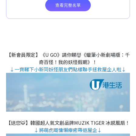
【新會員限定】《U GO》請你睇👹《蠟筆小新劇場版：千
奇百怪！我的妖怪假期》！
↓一齊睇下小新同妖怪朋友們點樣聯手拯救屋企人啦↓
【送您🐯】韓國超人氣文創品牌MUZIK TIGER 冰感風扇！
↓將萌虎嘅慵懶療癒帶返屋企↓