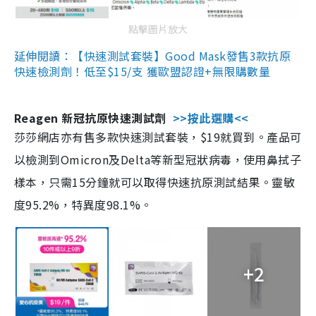
點擊圖片放大
延伸閱讀：【快速測試套裝】Good Mask發售3款抗原
快速檢測劑！低至$15/支 獲歐盟認證+無限購數量
Reagen 新冠抗原快速測試劑
>>按此選購<<
莎莎網店亦有售多款快速測試套裝，$19就買到。產品可
以檢測到Omicron及Delta等新型冠狀病毒，使用鼻拭子
樣本，只需15分鐘就可以取得快速抗原測試結果。靈敏
度95.2%，特異度98.1%。
+2