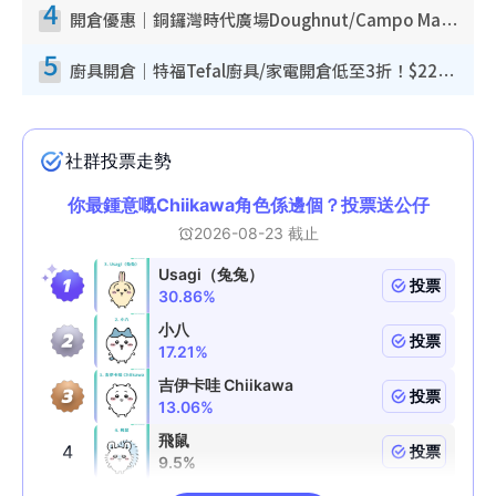
4
開倉優惠｜銅鑼灣時代廣場Doughnut/Campo Marzio開倉低至1折！背囊、書包、手袋劈價$200起
5
廚具開倉｜特福Tefal廚具/家電開倉低至3折！$220起買平底鍋/炒鑊/湯煲！電飯煲/吸塵機/燙斗$418起