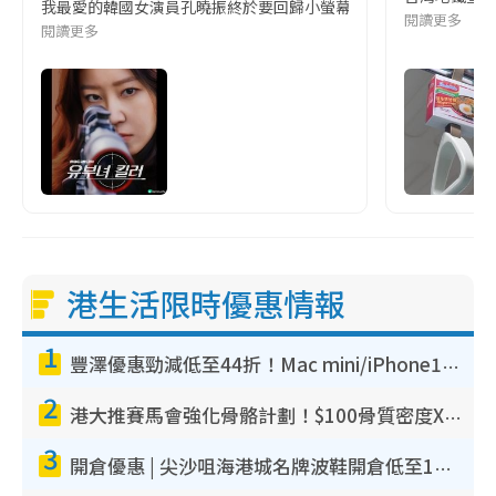
我最愛的韓國女演員孔曉振終於要回歸小螢幕啦!這次的劇本改編自同名
閱讀更多
閱讀更多
港生活限時優惠情報
1
豐澤優惠勁減低至44折！Mac mini/iPhone17Pro大減價！廚房家電$220起
2
港大推賽馬會強化骨骼計劃！$100骨質密度X光檢查 完成免費運動訓練送超市禮券！附參加資格
3
開倉優惠 | 尖沙咀海港城名牌波鞋開倉低至1折！On鞋$899起／Joy&Peace鞋履$98起