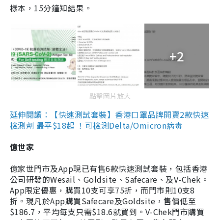
樣本，15分鐘知結果。
+2
點擊圖片放大
延伸閱讀：【快速測試套裝】香港口罩品牌開賣2款快速
檢測劑 最平$18起 ！可檢測Delta/Omicron病毒
億世家
億家世門市及App現已有售6款快速測試套裝，包括香港
公司研發的Wesail、Goldsite、Safecare、及V-Chek。
App限定優惠，購買10支可享75折，而門市則10支8
折。現凡於App購買Safecare及Goldsite，售價低至
$186.7，平均每支只需$18.6就買到。V-Chek門市購買