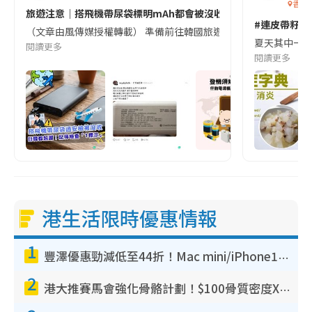
香港
旅遊注意｜搭飛機帶尿袋標明mAh都會被沒收😱出發前切記檢查「1
#連皮帶籽都
（文章由風傳媒授權轉載） 準備前往韓國旅遊的民眾，近期要特別留
夏天其中一種時
閱讀更多
閱讀更多
港生活限時優惠情報
1
豐澤優惠勁減低至44折！Mac mini/iPhone17Pro大減價！廚房家電$220起
2
港大推賽馬會強化骨骼計劃！$100骨質密度X光檢查 完成免費運動訓練送超市禮券！附參加資格