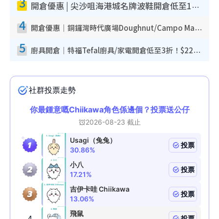
3
開倉優惠 | 尖沙咀海港城名牌波鞋開倉低至1折！On鞋$899起／Joy&Peace鞋履$98起
4
開倉優惠｜銅鑼灣時代廣場Doughnut/Campo Marzio開倉低至1折！背囊、書包、手袋劈價$200起
5
廚具開倉｜特福Tefal廚具/家電開倉低至3折！$220起買平底鍋/炒鑊/湯煲！電飯煲/吸塵機/燙斗$418起