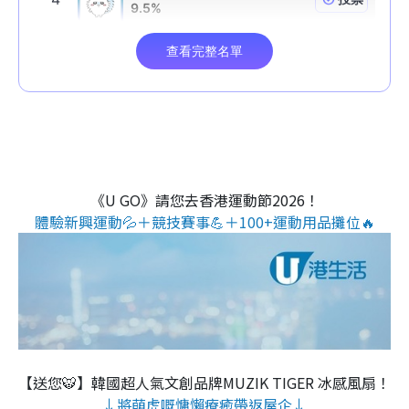
《U GO》請您去香港運動節2026！
體驗新興運動💦＋競技賽事💪＋100+運動用品攤位🔥
【送您🐯】韓國超人氣文創品牌MUZIK TIGER 冰感風扇！
↓將萌虎嘅慵懶療癒帶返屋企↓