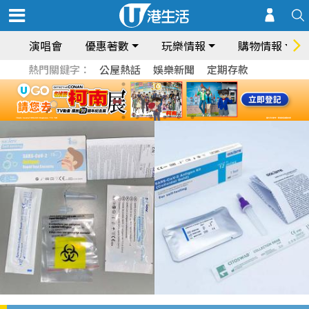
演唱會
優惠著數
玩樂情報
購物情報
熱門關鍵字：
公屋熱話
娛樂新聞
定期存款