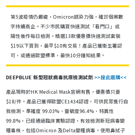
第5波疫情仍嚴峻，Omicron感染力強，確診個案數
字持續高企。不少市民購買快速測試「看門口」或
陽性後作每日檢測。精選13款優惠價快速測試套裝
$19以下買到，最平$10有交易！產品已獲衛生署認
可，或通過歐盟標準，最快10分鐘知結果。
DEEPBLUE 新型冠狀病毒抗原檢測試劑
>>按此選購<<
產品現時於HK Medical Mask官網有售，優惠價只要
$18/件。產品已獲得歐盟CE1434認證，可供民眾進行自
我檢測。準確度 99.03%、靈敏度96.4%、特異性
99.8%，已經通過臨床實驗認證，有效檢測新冠病毒變
種毒株，包括Omicron 及Delta變種病毒。使用鼻拭子