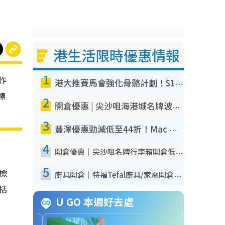
港生活限時優惠情報
1
作
港大推賽馬會強化骨骼計劃！$100骨質密度X光檢查 完成免費運動訓練送超市禮券！附參加資格
標
2
開倉優惠 | 尖沙咀海港城名牌波鞋開倉低至1折！On鞋$899起／Joy&Peace鞋履$98起
3
豐澤優惠勁減低至44折！Mac mini/iPhone17Pro大減價！廚房家電$220起
4
開倉優惠｜尖沙咀名牌行李箱開倉低至4折！一連5日 American Tourister/ace./Hallmark $200起！
5
我檢
廚具開倉｜特福Tefal廚具/家電開倉低至3折！$220起買平底鍋/炒鑊/湯煲！電飯煲/吸塵機/燙斗$418起
包括
U GO 本週好去處