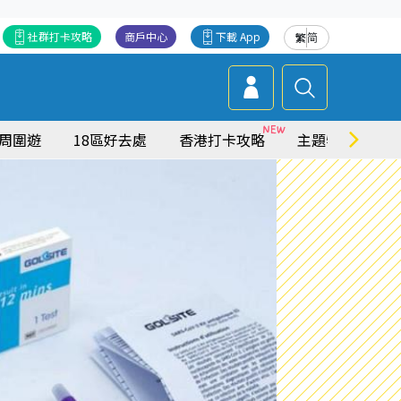
社群打卡攻略
商戶中心
下載 App
繁
简
周圍遊
18區好去處
香港打卡攻略
主題特集