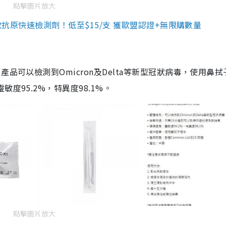
點擊圖片放大
3款抗原快速檢測劑！低至$15/支 獲歐盟認證+無限購數量
品可以檢測到Omicron及Delta等新型冠狀病毒，使用鼻拭
度95.2%，特異度98.1%。
點擊圖片放大