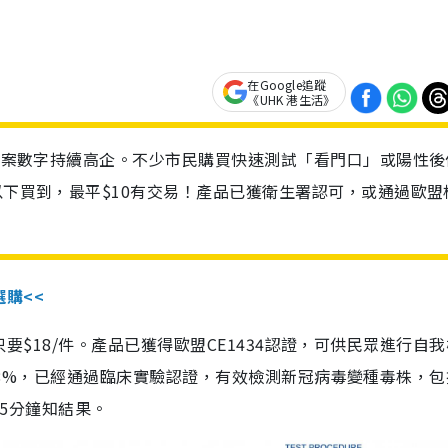
在Google追蹤
《UHK 港生活》
診個案數字持續高企。不少市民購買快速測試「看門口」或陽性後
以下買到，最平$10有交易！產品已獲衛生署認可，或通過歐盟
選購<<
惠價只要$18/件。產品已獲得歐盟CE1434認證，可供民眾進行自
性99.8%，已經通過臨床實驗認證，有效檢測新冠病毒變種毒株，
，15分鐘知結果。