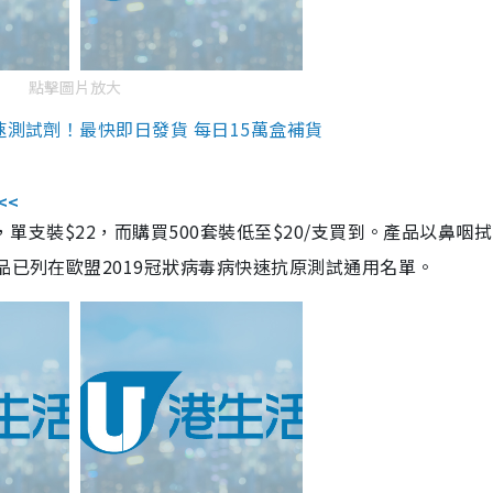
點擊圖片放大
速測試劑！最快即日發貨 每日15萬盒補貨
<<
，單支裝$22，而購買500套裝低至$20/支買到。產品以鼻咽
品已列在歐盟2019冠狀病毒病快速抗原測試通用名單。