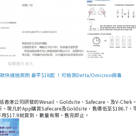
點擊圖片放大
檢測劑 最平$18起 ！可檢測Delta/Omicron病毒
研發的Wesail、Goldsite、Safecare、及V-Chek。
凡於App購買Safecare及Goldsite，售價低至$186.7
均不用$17.9就買到，數量有限，售完即止。