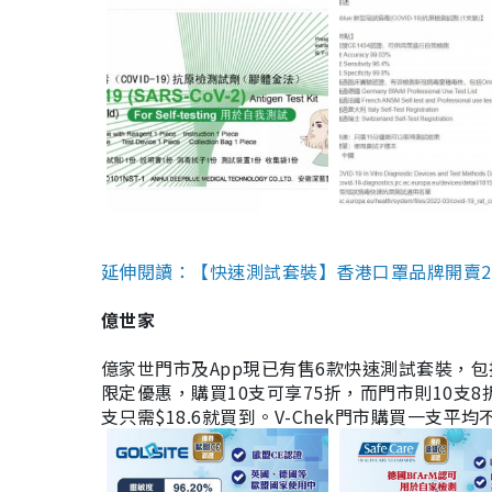
延伸閱讀：【快速測試套裝】香港口罩品牌開賣2款快速
億世家
億家世門市及App現已有售6款快速測試套裝，包括香港公司
限定優惠，購買10支可享75折，而門市則10支8折。現
支只需$18.6就買到。V-Chek門市購買一支平