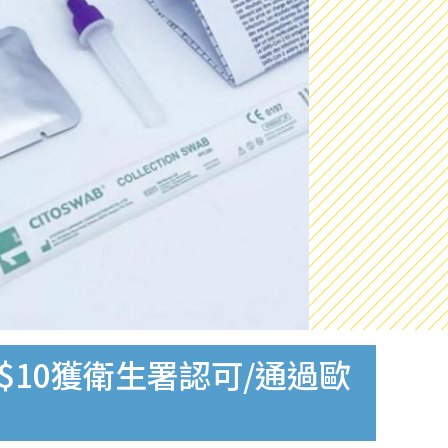
$10獲衛生署認可/通過歐