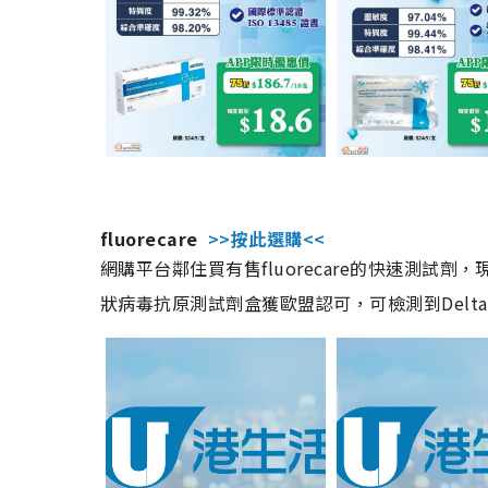
fluorecare
>>按此選購<<
網購平台鄰住買有售fluorecare的快速測試
狀病毒抗原測試劑盒獲歐盟認可，可檢測到Delta及