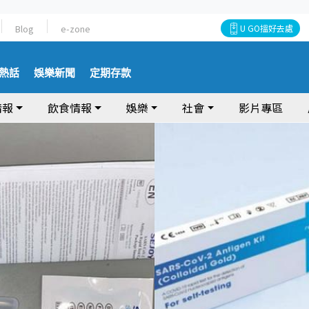
Blog
e-zone
U GO搵好去處
熱話
娛樂新聞
定期存款
情報
飲食情報
娛樂
社會
影片專區