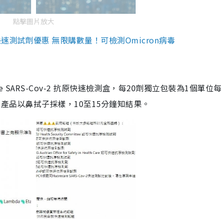
點擊圖片放大
測試劑優惠 無限購數量！可檢測Omicron病毒
are SARS-Cov-2 抗原快速檢測盒，每20劑獨立包裝為1個單位
5。產品以鼻拭子採樣，10至15分鐘知結果。