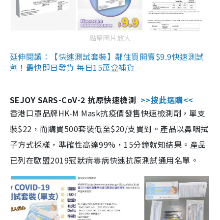
點擊圖片放大
延伸閱讀：【快速測試套裝】鄰住買開賣$9.9快速測試
劑！最快即日發貨 每日15萬盒補貨
SEJOY SARS-CoV-2 抗原快速檢測
>>按此選購<<
香港口罩品牌HK-M Mask抗疫價發售快速檢測劑，單支
裝$22，而購買500套裝低至$20/支買到。產品以鼻咽拭
子方式採樣，準確性高達99%，15分鐘就知結果。產品
已列在歐盟2019冠狀病毒病快速抗原測試通用名單。