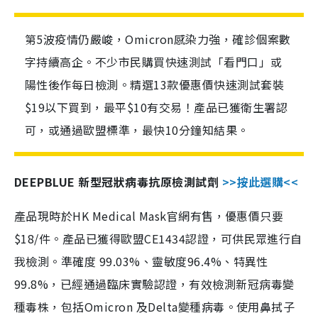
第5波疫情仍嚴峻，Omicron感染力強，確診個案數
字持續高企。不少市民購買快速測試「看門口」或
陽性後作每日檢測。精選13款優惠價快速測試套裝
$19以下買到，最平$10有交易！產品已獲衛生署認
可，或通過歐盟標準，最快10分鐘知結果。
DEEPBLUE 新型冠狀病毒抗原檢測試劑
>>按此選購<<
產品現時於HK Medical Mask官網有售，優惠價只要
$18/件。產品已獲得歐盟CE1434認證，可供民眾進行自
我檢測。準確度 99.03%、靈敏度96.4%、特異性
99.8%，已經通過臨床實驗認證，有效檢測新冠病毒變
種毒株，包括Omicron 及Delta變種病毒。使用鼻拭子