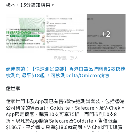
樣本，15分鐘知結果。
+2
點擊圖片放大
延伸閱讀：【快速測試套裝】香港口罩品牌開賣2款快速
檢測劑 最平$18起 ！可檢測Delta/Omicron病毒
億世家
億家世門市及App現已有售6款快速測試套裝，包括香港
公司研發的Wesail、Goldsite、Safecare、及V-Chek。
App限定優惠，購買10支可享75折，而門市則10支8
折。現凡於App購買Safecare及Goldsite，售價低至
$186.7，平均每支只需$18.6就買到。V-Chek門市購買