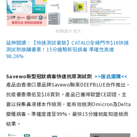
點擊圖片放大
延伸閱讀：【快速測試套裝】CATALO全線門市$16快速
測試劑換購優惠！15分鐘驗新冠病毒 準確性高達
98.26%
Savewo新型冠狀病毒快速抗原測試劑
>>按此選購<<
產品由香港口罩品牌Savewo聯乘DEEPBLUE合作推出，
抗疫優惠價低至$18買到。產品已獲得歐盟CE認證，主
要以採集鼻液樣本作檢測，能有效檢測Omicron及Delta
變種病毒，準確度達至99%，最快15分鐘就能知道檢測
結果。