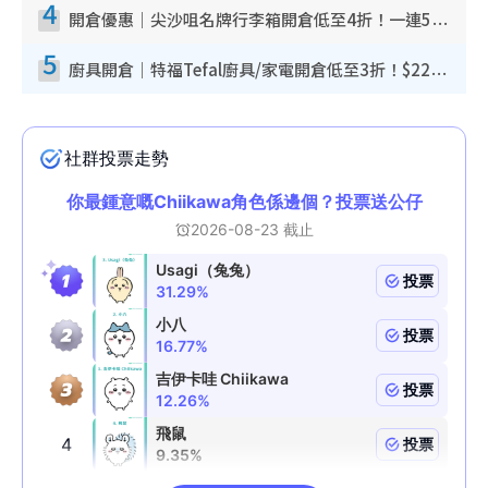
4
開倉優惠｜尖沙咀名牌行李箱開倉低至4折！一連5日 American Tourister/ace./Hallmark $200起！
5
廚具開倉｜特福Tefal廚具/家電開倉低至3折！$220起買平底鍋/炒鑊/湯煲！電飯煲/吸塵機/燙斗$418起