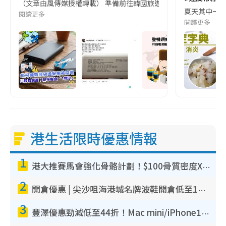
（文章由風傳媒授權轉載） 準備前往韓國旅遊的民眾，近期要特別留
夏天其中一種時
閱讀更多
閱讀更多
港生活限時優惠情報
1
港大推賽馬會強化骨骼計劃！$100骨質密度X光檢查 完成免費運動訓練送超市禮券！附參加資格
2
開倉優惠 | 尖沙咀海港城名牌波鞋開倉低至1折！On鞋$899起／Joy&Peace鞋履$98起
3
豐澤優惠勁減低至44折！Mac mini/iPhone17Pro大減價！廚房家電$220起