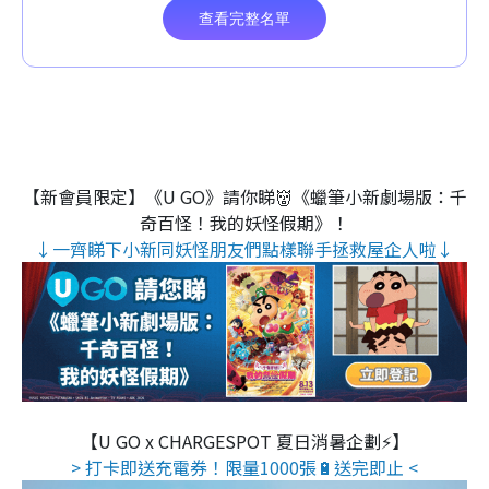
【新會員限定】《U GO》請你睇👹《蠟筆小新劇場版：千
奇百怪！我的妖怪假期》！
↓一齊睇下小新同妖怪朋友們點樣聯手拯救屋企人啦↓
【U GO x CHARGESPOT 夏日消暑企劃⚡】
> 打卡即送充電券！限量1000張🔋送完即止 <