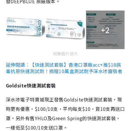
發DEEPBLUE 原廠版本。
+2
點擊圖片放大
延伸閱讀：【快速測試套裝】香港口罩廠acc+推$18病
毒抗原快速測試劑！捐贈10萬盒測試劑予深水埗露宿者
Goldsite快速測試套裝
深水埗電子特賣城現正發售Goldsite快速測試套裝，現
時更有優惠，$100/10支，平均每支$10，買10支再送口
罩。另外有售YHLO及Green Spring的快速測試套裝，
一樣低至$100/10支送口罩。