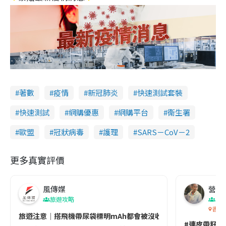
著數
疫情
新冠肺炎
快速測試套裝
快速測試
網購優惠
網購平台
衞生署
歐盟
冠狀病毒
護理
SARS－CoV－2
更多真實評價
風傳媒
營養教
旅遊攻略
生
香港
旅遊注意｜搭飛機帶尿袋標明mAh都會被沒收😱出發前切記檢查「1
#連皮帶籽都