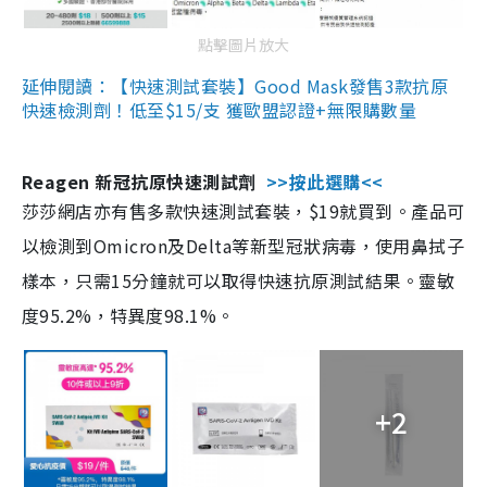
點擊圖片放大
延伸閱讀：【快速測試套裝】Good Mask發售3款抗原
快速檢測劑！低至$15/支 獲歐盟認證+無限購數量
Reagen 新冠抗原快速測試劑
>>按此選購<<
莎莎網店亦有售多款快速測試套裝，$19就買到。產品可
以檢測到Omicron及Delta等新型冠狀病毒，使用鼻拭子
樣本，只需15分鐘就可以取得快速抗原測試結果。靈敏
度95.2%，特異度98.1%。
+2