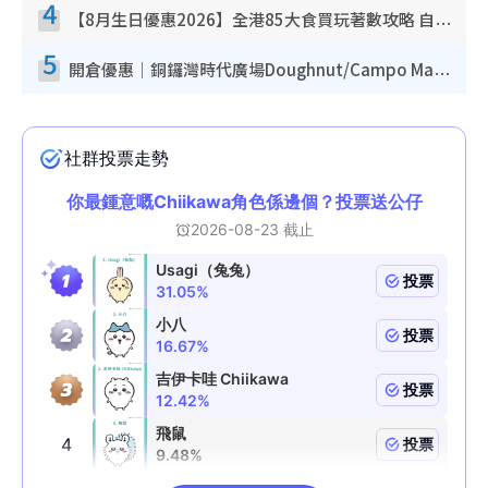
4
【8月生日優惠2026】全港85大食買玩著數攻略 自助餐/火鍋放題同行免費＋誠品/DONKI送現金券
5
開倉優惠｜銅鑼灣時代廣場Doughnut/Campo Marzio開倉低至1折！背囊、書包、手袋劈價$200起