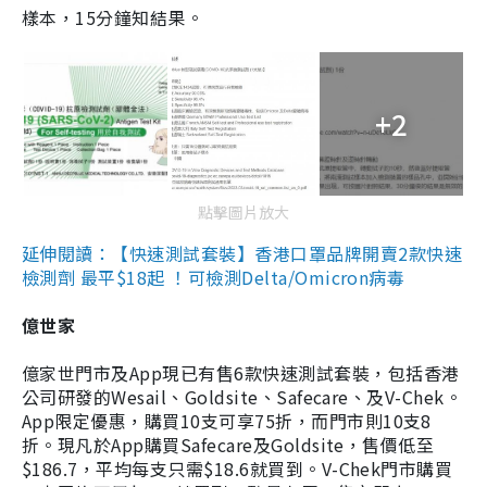
樣本，15分鐘知結果。
+2
點擊圖片放大
延伸閱讀：【快速測試套裝】香港口罩品牌開賣2款快速
檢測劑 最平$18起 ！可檢測Delta/Omicron病毒
億世家
億家世門市及App現已有售6款快速測試套裝，包括香港
公司研發的Wesail、Goldsite、Safecare、及V-Chek。
App限定優惠，購買10支可享75折，而門市則10支8
折。現凡於App購買Safecare及Goldsite，售價低至
$186.7，平均每支只需$18.6就買到。V-Chek門市購買