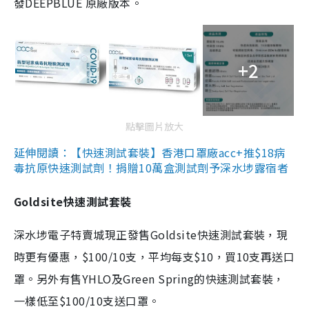
發DEEPBLUE 原廠版本。
+2
點擊圖片放大
延伸閱讀：【快速測試套裝】香港口罩廠acc+推$18病
毒抗原快速測試劑！捐贈10萬盒測試劑予深水埗露宿者
Goldsite快速測試套裝
深水埗電子特賣城現正發售Goldsite快速測試套裝，現
時更有優惠，$100/10支，平均每支$10，買10支再送口
罩。另外有售YHLO及Green Spring的快速測試套裝，
一樣低至$100/10支送口罩。