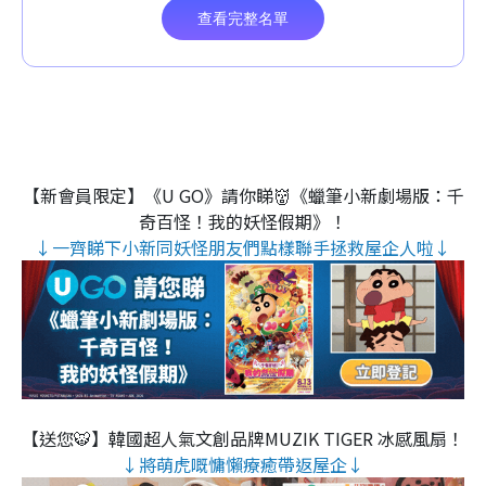
【新會員限定】《U GO》請你睇👹《蠟筆小新劇場版：千
奇百怪！我的妖怪假期》！
↓一齊睇下小新同妖怪朋友們點樣聯手拯救屋企人啦↓
【送您🐯】韓國超人氣文創品牌MUZIK TIGER 冰感風扇！
↓將萌虎嘅慵懶療癒帶返屋企↓