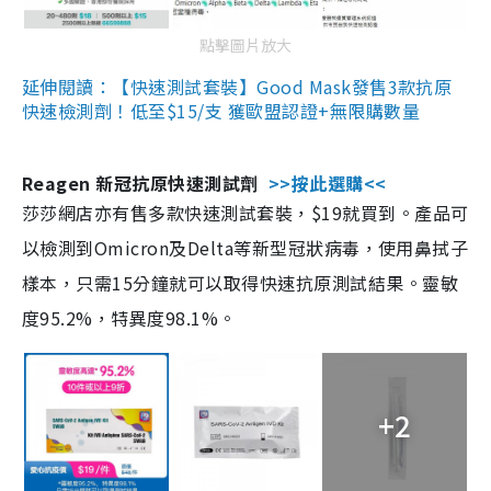
點擊圖片放大
延伸閱讀：【快速測試套裝】Good Mask發售3款抗原
快速檢測劑！低至$15/支 獲歐盟認證+無限購數量
Reagen 新冠抗原快速測試劑
>>按此選購<<
莎莎網店亦有售多款快速測試套裝，$19就買到。產品可
以檢測到Omicron及Delta等新型冠狀病毒，使用鼻拭子
樣本，只需15分鐘就可以取得快速抗原測試結果。靈敏
度95.2%，特異度98.1%。
+2