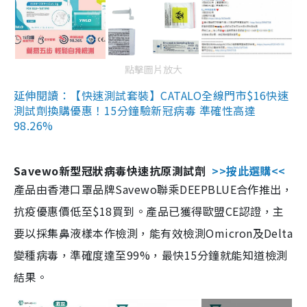
點擊圖片放大
延伸閱讀：【快速測試套裝】CATALO全線門市$16快速
測試劑換購優惠！15分鐘驗新冠病毒 準確性高達
98.26%
Savewo新型冠狀病毒快速抗原測試劑
>>按此選購<<
產品由香港口罩品牌Savewo聯乘DEEPBLUE合作推出，
抗疫優惠價低至$18買到。產品已獲得歐盟CE認證，主
要以採集鼻液樣本作檢測，能有效檢測Omicron及Delta
變種病毒，準確度達至99%，最快15分鐘就能知道檢測
結果。