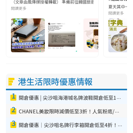
（文章由風傳媒授權轉載） 準備前往韓國旅遊的民眾，近期要特別留
夏天其中一種時
閱讀更多
閱讀更多
港生活限時優惠情報
1
開倉優惠 | 尖沙咀海港城名牌波鞋開倉低至1折！On鞋$899起／Joy&Peace鞋履$98起
2
CHANEL美妝限時減價低至3折！人氣粉底/唇膏/精華液低至$275！COCO香水都有平
3
開倉優惠｜尖沙咀名牌行李箱開倉低至4折！一連5日 American Tourister/ace./Hallmark $200起！