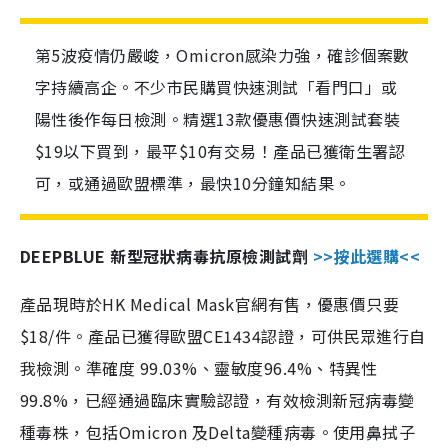
第5波疫情仍嚴峻，Omicron感染力強，確診個案數
字持續高企。不少市民購買快速測試「看門口」或
陽性後作每日檢測。精選13款優惠價快速測試套裝
$19以下買到，最平$10有交易！產品已獲衛生署認
可，或通過歐盟標準，最快10分鐘知結果。
DEEPBLUE 新型冠狀病毒抗原檢測試劑
>>按此選購<<
產品現時於HK Medical Mask官網有售，優惠價只要
$18/件。產品已獲得歐盟CE1434認證，可供民眾進行自
我檢測。準確度 99.03%、靈敏度96.4%、特異性
99.8%，已經通過臨床實驗認證，有效檢測新冠病毒變
種毒株，包括Omicron 及Delta變種病毒。使用鼻拭子