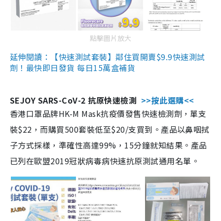
點擊圖片放大
延伸閱讀：【快速測試套裝】鄰住買開賣$9.9快速測試
劑！最快即日發貨 每日15萬盒補貨
SEJOY SARS-CoV-2 抗原快速檢測
>>按此選購<<
香港口罩品牌HK-M Mask抗疫價發售快速檢測劑，單支
裝$22，而購買500套裝低至$20/支買到。產品以鼻咽拭
子方式採樣，準確性高達99%，15分鐘就知結果。產品
已列在歐盟2019冠狀病毒病快速抗原測試通用名單。