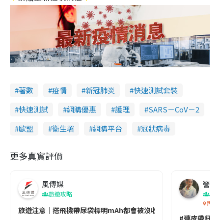
著數
疫情
新冠肺炎
快速測試套裝
快速測試
網購優惠
護理
SARS－CoV－2
歐盟
衞生署
網購平台
冠狀病毒
更多真實評價
風傳媒
營養教
旅遊攻略
生
香港
旅遊注意｜搭飛機帶尿袋標明mAh都會被沒收😱出發前切記檢查「1
#連皮帶籽都