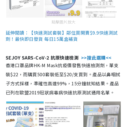
點擊圖片放大
延伸閱讀：【快速測試套裝】鄰住買開賣$9.9快速測試
劑！最快即日發貨 每日15萬盒補貨
SEJOY SARS-CoV-2 抗原快速檢測
>>按此選購<<
香港口罩品牌HK-M Mask抗疫價發售快速檢測劑，單支
裝$22，而購買500套裝低至$20/支買到。產品以鼻咽拭
子方式採樣，準確性高達99%，15分鐘就知結果。產品
已列在歐盟2019冠狀病毒病快速抗原測試通用名單。