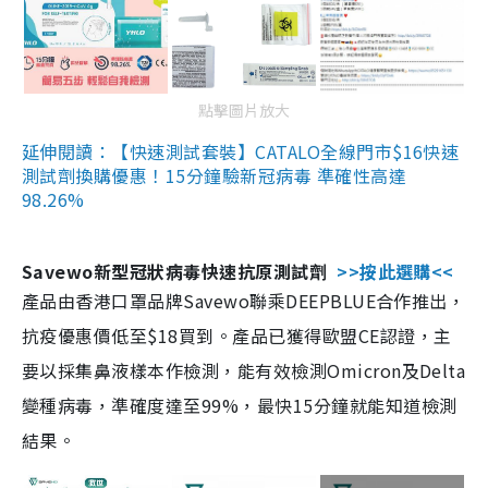
點擊圖片放大
延伸閱讀：【快速測試套裝】CATALO全線門市$16快速
測試劑換購優惠！15分鐘驗新冠病毒 準確性高達
98.26%
Savewo新型冠狀病毒快速抗原測試劑
>>按此選購<<
產品由香港口罩品牌Savewo聯乘DEEPBLUE合作推出，
抗疫優惠價低至$18買到。產品已獲得歐盟CE認證，主
要以採集鼻液樣本作檢測，能有效檢測Omicron及Delta
變種病毒，準確度達至99%，最快15分鐘就能知道檢測
結果。