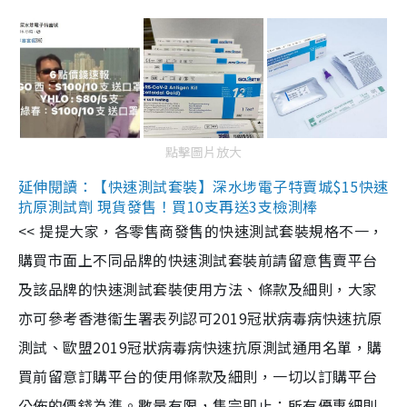
點擊圖片放大
延伸閱讀：【快速測試套裝】深水埗電子特賣城$15快速
抗原測試劑 現貨發售！買10支再送3支檢測棒
<< 提提大家，各零售商發售的快速測試套裝規格不一，
購買市面上不同品牌的快速測試套裝前請留意售賣平台
及該品牌的快速測試套裝使用方法、條款及細則，大家
亦可參考香港衞生署表列認可2019冠狀病毒病快速抗原
測試、歐盟2019冠狀病毒病快速抗原測試通用名單，購
買前留意訂購平台的使用條款及細則，一切以訂購平台
公佈的價錢為準。數量有限，售完即止；所有優惠細則