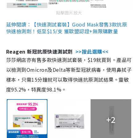
點擊圖片放大
延伸閱讀：【快速測試套裝】Good Mask發售3款抗原
快速檢測劑！低至$15/支 獲歐盟認證+無限購數量
Reagen 新冠抗原快速測試劑
>>按此選購<<
莎莎網店亦有售多款快速測試套裝，$19就買到。產品可
以檢測到Omicron及Delta等新型冠狀病毒，使用鼻拭子
樣本，只需15分鐘就可以取得快速抗原測試結果。靈敏
度95.2%，特異度98.1%。
+2