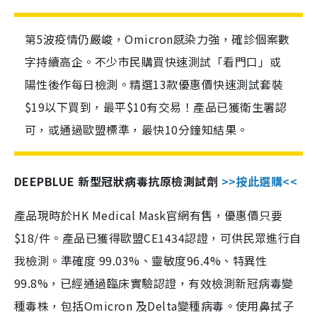
第5波疫情仍嚴峻，Omicron感染力強，確診個案數
字持續高企。不少市民購買快速測試「看門口」或
陽性後作每日檢測。精選13款優惠價快速測試套裝
$19以下買到，最平$10有交易！產品已獲衛生署認
可，或通過歐盟標準，最快10分鐘知結果。
DEEPBLUE 新型冠狀病毒抗原檢測試劑
>>按此選購<<
產品現時於HK Medical Mask官網有售，優惠價只要
$18/件。產品已獲得歐盟CE1434認證，可供民眾進行自
我檢測。準確度 99.03%、靈敏度96.4%、特異性
99.8%，已經通過臨床實驗認證，有效檢測新冠病毒變
種毒株，包括Omicron 及Delta變種病毒。使用鼻拭子