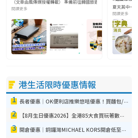
（文章由風傳媒授權轉載） 準備前往韓國旅遊的民眾，近期要特別留
夏天其中一種時
閱讀更多
閱讀更多
港生活限時優惠情報
1
長者優惠｜OK便利店推樂悠咭優惠！買麵包/牛奶/保健品拍卡即減
2
【8月生日優惠2026】全港85大食買玩著數攻略 自助餐/火鍋放題同行免費＋誠品/DONKI送現金券
3
開倉優惠｜銅鑼灣MICHAEL KORS開倉低至17折！直擊$500起買手袋/銀包/鞋款 必買經典Jet Set系列