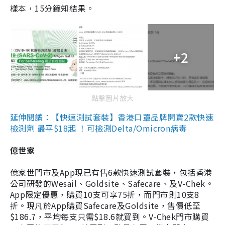
樣本，15分鐘知結果。
+2
點擊圖片放大
延伸閱讀：【快速測試套裝】香港口罩品牌開賣2款快速
檢測劑 最平$18起 ！可檢測Delta/Omicron病毒
億世家
億家世門市及App現已有售6款快速測試套裝，包括香港
公司研發的Wesail、Goldsite、Safecare、及V-Chek。
App限定優惠，購買10支可享75折，而門市則10支8
折。現凡於App購買Safecare及Goldsite，售價低至
$186.7，平均每支只需$18.6就買到。V-Chek門市購買