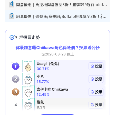
4
開倉優惠｜馬拉松開倉低至3折！直擊$99起買adidas／New Balance／Puma鞋款 STANLEY保溫杯劈價至$119起
5
廚具優惠｜普樂氏/意美廚/Buffalo廚具低至3折！$89起買煎鍋／炒鑊／個人鍋 同場小家電激減至$99起