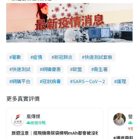
著數
疫情
新冠肺炎
快速測試套裝
快速測試
網購優惠
歐盟
衞生署
網購平台
冠狀病毒
SARS－CoV－2
護理
更多真實評價
風傳媒
營養教
旅遊攻略
生
香港
旅遊注意｜搭飛機帶尿袋標明mAh都會被沒收😱出發前切記檢查「1
#連皮帶籽都