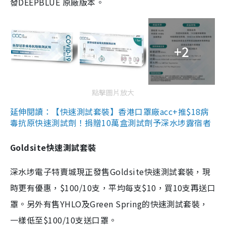
發DEEPBLUE 原廠版本。
+2
點擊圖片放大
延伸閱讀：【快速測試套裝】香港口罩廠acc+推$18病
毒抗原快速測試劑！捐贈10萬盒測試劑予深水埗露宿者
Goldsite快速測試套裝
深水埗電子特賣城現正發售Goldsite快速測試套裝，現
時更有優惠，$100/10支，平均每支$10，買10支再送口
罩。另外有售YHLO及Green Spring的快速測試套裝，
一樣低至$100/10支送口罩。