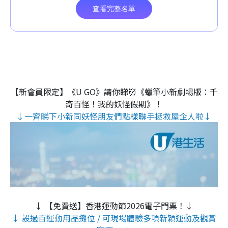
【新會員限定】《U GO》請你睇👹《蠟筆小新劇場版：千
奇百怪！我的妖怪假期》！
↓一齊睇下小新同妖怪朋友們點樣聯手拯救屋企人啦↓
↓ 【免費送】香港運動節2026電子門票！↓
↓ 設過百運動用品攤位 / 可現場體驗多項新穎運動及觀賞