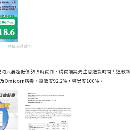
點擊圖片放大
劑，現時只要超低價$9.9就買到，購買前請先注意送貨時間！這款
Omicorn病毒，靈敏度92.2%，特異度100%。