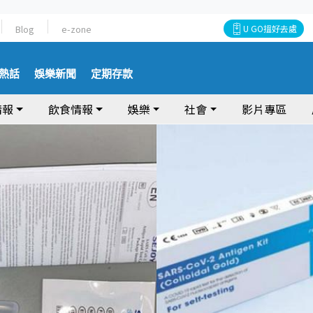
Blog
e-zone
U GO搵好去處
熱話
娛樂新聞
定期存款
情報
飲食情報
娛樂
社會
影片專區