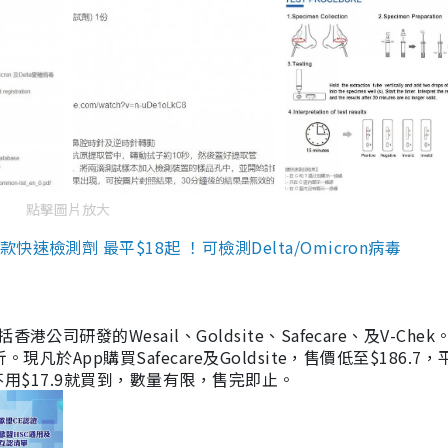
點擊圖片放大
檢測劑 最平$18起 ！可檢測Delta/Omicron病毒
研發的Wesail、Goldsite、Safecare、及V-Chek。
凡於App購買Safecare及Goldsite，售價低至$186.7
均不用$17.9就買到，數量有限，售完即止。