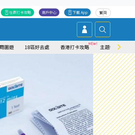
社群打卡攻略
商戶中心
下載 App
繁
简
周圍遊
18區好去處
香港打卡攻略
主題特集