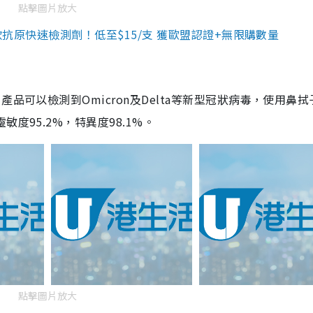
點擊圖片放大
3款抗原快速檢測劑！低至$15/支 獲歐盟認證+無限購數量
品可以檢測到Omicron及Delta等新型冠狀病毒，使用鼻拭
度95.2%，特異度98.1%。
點擊圖片放大