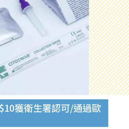
$10獲衛生署認可/通過歐