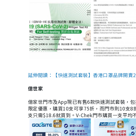
延伸閱讀：【快速測試套裝】香港口罩品牌開賣2款快速
億世家
億家世門市及App現已有售6款快速測試套裝，包括香港公司
限定優惠，購買10支可享75折，而門市則10支8折。現
支只需$18.6就買到。V-Chek門市購買一支平