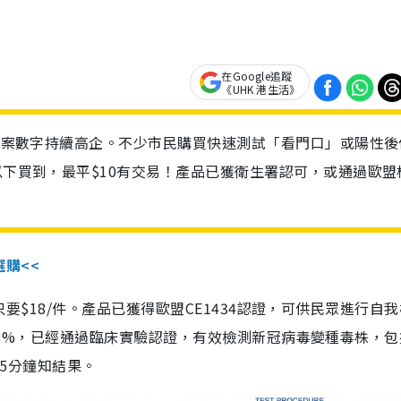
在Google追蹤
《UHK 港生活》
診個案數字持續高企。不少市民購買快速測試「看門口」或陽性後
以下買到，最平$10有交易！產品已獲衛生署認可，或通過歐盟
選購<<
惠價只要$18/件。產品已獲得歐盟CE1434認證，可供民眾進行自
性99.8%，已經通過臨床實驗認證，有效檢測新冠病毒變種毒株，
，15分鐘知結果。