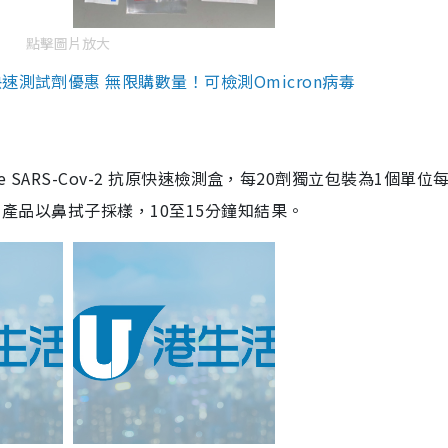
點擊圖片放大
測試劑優惠 無限購數量！可檢測Omicron病毒
are SARS-Cov-2 抗原快速檢測盒，每20劑獨立包裝為1個單位
5。產品以鼻拭子採樣，10至15分鐘知結果。