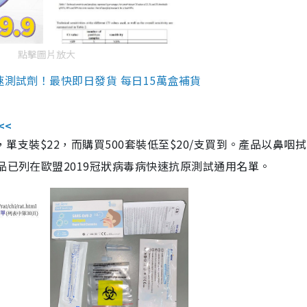
點擊圖片放大
速測試劑！最快即日發貨 每日15萬盒補貨
<<
，單支裝$22，而購買500套裝低至$20/支買到。產品以鼻咽
品已列在歐盟2019冠狀病毒病快速抗原測試通用名單。