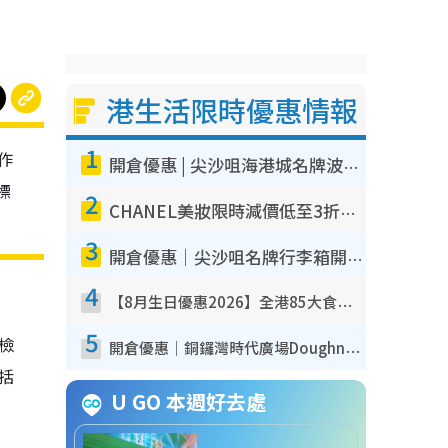
港生活限時優惠情報
1
作
開倉優惠 | 尖沙咀海港城名牌波鞋開倉低至1折！On鞋$899起／Joy&Peace鞋履$98起
標
2
CHANEL美妝限時減價低至3折！人氣粉底/唇膏/精華液低至$275！COCO香水都有平
3
開倉優惠｜尖沙咀名牌行李箱開倉低至4折！一連5日 American Tourister/ace./Hallmark $200起！
4
【8月生日優惠2026】全港85大食買玩著數攻略 自助餐/火鍋放題同行免費＋誠品/DONKI送現金券
5
我檢
開倉優惠｜銅鑼灣時代廣場Doughnut/Campo Marzio開倉低至1折！背囊、書包、手袋劈價$200起
包括
U GO 本週好去處