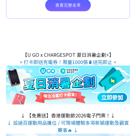
【U GO x CHARGESPOT 夏日消暑企劃⚡】
> 打卡即送充電券！限量1000張🔋送完即止 <
↓ 【免費送】香港運動節2026電子門票！↓
↓ 設過百運動用品攤位 / 可現場體驗多項新穎運動及觀賞
賽事🔥 ↓