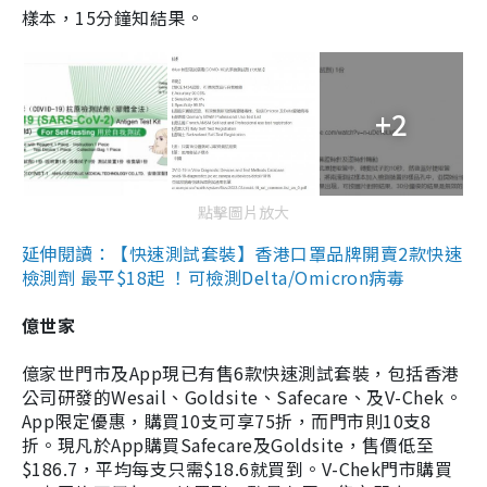
樣本，15分鐘知結果。
+2
點擊圖片放大
延伸閱讀：【快速測試套裝】香港口罩品牌開賣2款快速
檢測劑 最平$18起 ！可檢測Delta/Omicron病毒
億世家
億家世門市及App現已有售6款快速測試套裝，包括香港
公司研發的Wesail、Goldsite、Safecare、及V-Chek。
App限定優惠，購買10支可享75折，而門市則10支8
折。現凡於App購買Safecare及Goldsite，售價低至
$186.7，平均每支只需$18.6就買到。V-Chek門市購買