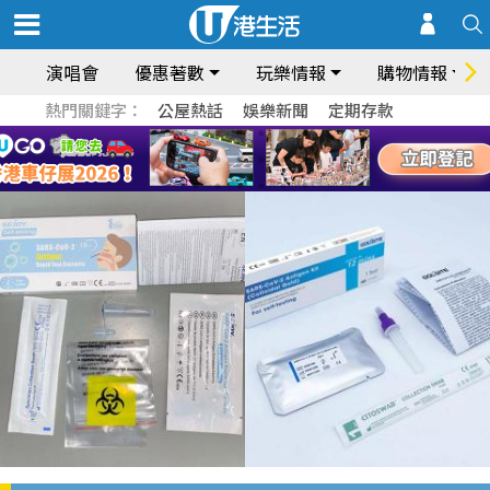
演唱會
優惠著數
玩樂情報
購物情報
熱門關鍵字：
公屋熱話
娛樂新聞
定期存款