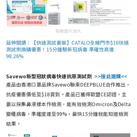
點擊圖片放大
延伸閱讀：【快速測試套裝】CATALO全線門市$16快速
測試劑換購優惠！15分鐘驗新冠病毒 準確性高達
98.26%
Savewo新型冠狀病毒快速抗原測試劑
>>按此選購<<
產品由香港口罩品牌Savewo聯乘DEEPBLUE合作推出，
抗疫優惠價低至$18買到。產品已獲得歐盟CE認證，主
要以採集鼻液樣本作檢測，能有效檢測Omicron及Delta
變種病毒，準確度達至99%，最快15分鐘就能知道檢測
結果。