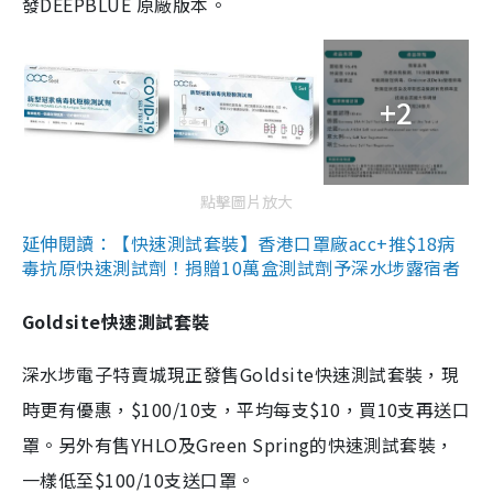
發DEEPBLUE 原廠版本。
+2
點擊圖片放大
延伸閱讀：【快速測試套裝】香港口罩廠acc+推$18病
毒抗原快速測試劑！捐贈10萬盒測試劑予深水埗露宿者
Goldsite快速測試套裝
深水埗電子特賣城現正發售Goldsite快速測試套裝，現
時更有優惠，$100/10支，平均每支$10，買10支再送口
罩。另外有售YHLO及Green Spring的快速測試套裝，
一樣低至$100/10支送口罩。