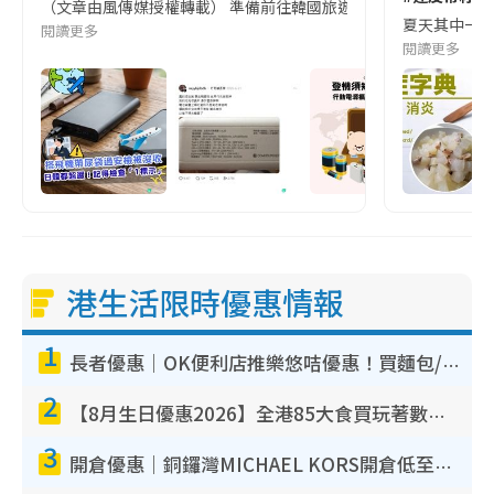
（文章由風傳媒授權轉載） 準備前往韓國旅遊的民眾，近期要特別留
夏天其中一種時
閱讀更多
閱讀更多
港生活限時優惠情報
1
長者優惠｜OK便利店推樂悠咭優惠！買麵包/牛奶/保健品拍卡即減
2
【8月生日優惠2026】全港85大食買玩著數攻略 自助餐/火鍋放題同行免費＋誠品/DONKI送現金券
3
開倉優惠｜銅鑼灣MICHAEL KORS開倉低至17折！直擊$500起買手袋/銀包/鞋款 必買經典Jet Set系列