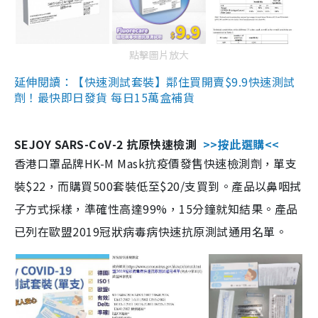
點擊圖片放大
延伸閱讀：【快速測試套裝】鄰住買開賣$9.9快速測試
劑！最快即日發貨 每日15萬盒補貨
SEJOY SARS-CoV-2 抗原快速檢測
>>按此選購<<
香港口罩品牌HK-M Mask抗疫價發售快速檢測劑，單支
裝$22，而購買500套裝低至$20/支買到。產品以鼻咽拭
子方式採樣，準確性高達99%，15分鐘就知結果。產品
已列在歐盟2019冠狀病毒病快速抗原測試通用名單。