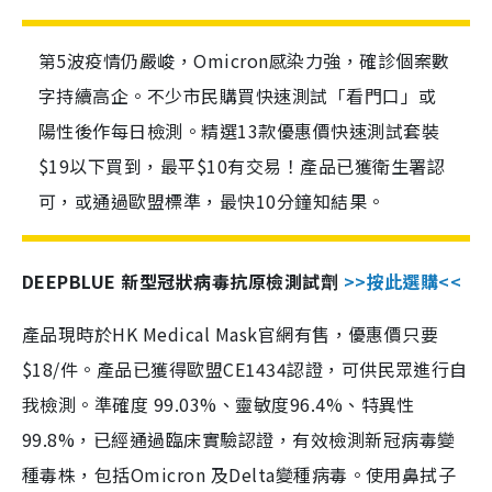
第5波疫情仍嚴峻，Omicron感染力強，確診個案數
字持續高企。不少市民購買快速測試「看門口」或
陽性後作每日檢測。精選13款優惠價快速測試套裝
$19以下買到，最平$10有交易！產品已獲衛生署認
可，或通過歐盟標準，最快10分鐘知結果。
DEEPBLUE 新型冠狀病毒抗原檢測試劑
>>按此選購<<
產品現時於HK Medical Mask官網有售，優惠價只要
$18/件。產品已獲得歐盟CE1434認證，可供民眾進行自
我檢測。準確度 99.03%、靈敏度96.4%、特異性
99.8%，已經通過臨床實驗認證，有效檢測新冠病毒變
種毒株，包括Omicron 及Delta變種病毒。使用鼻拭子