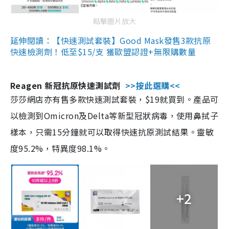
點擊圖片放大
延伸閱讀：【快速測試套裝】Good Mask發售3款抗原
快速檢測劑！低至$15/支 獲歐盟認證+無限購數量
Reagen 新冠抗原快速測試劑
>>按此選購<<
莎莎網店亦有售多款快速測試套裝，$19就買到。產品可
以檢測到Omicron及Delta等新型冠狀病毒，使用鼻拭子
樣本，只需15分鐘就可以取得快速抗原測試結果。靈敏
度95.2%，特異度98.1%。
+2