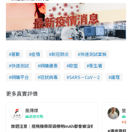
著數
疫情
新冠肺炎
快速測試套裝
快速測試
網購優惠
歐盟
衞生署
網購平台
冠狀病毒
SARS－CoV－2
護理
更多真實評價
風傳媒
營養教
旅遊攻略
生
香港
旅遊注意｜搭飛機帶尿袋標明mAh都會被沒收😱出發前切記檢查「1
#連皮帶籽都