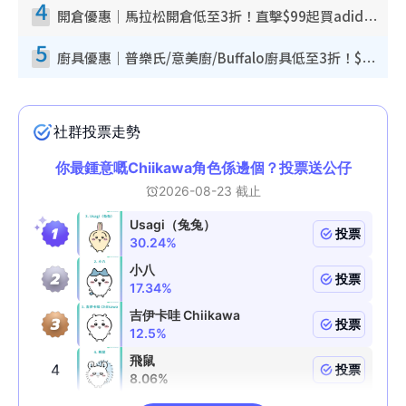
4
開倉優惠｜馬拉松開倉低至3折！直擊$99起買adidas／New Balance／Puma鞋款 STANLEY保溫杯劈價至$119起
5
廚具優惠｜普樂氏/意美廚/Buffalo廚具低至3折！$89起買煎鍋／炒鑊／個人鍋 同場小家電激減至$99起