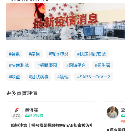
著數
疫情
新冠肺炎
快速測試套裝
快速測試
網購優惠
網購平台
衞生署
歐盟
冠狀病毒
護理
SARS－CoV－2
更多真實評價
風傳媒
營養教
旅遊攻略
生
香港
旅遊注意｜搭飛機帶尿袋標明mAh都會被沒收😱出發前切記檢查「1
#連皮帶籽都