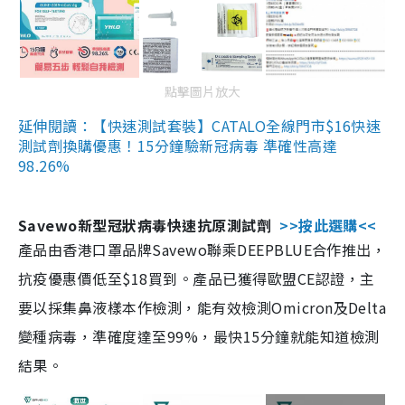
點擊圖片放大
延伸閱讀：【快速測試套裝】CATALO全線門市$16快速
測試劑換購優惠！15分鐘驗新冠病毒 準確性高達
98.26%
Savewo新型冠狀病毒快速抗原測試劑
>>按此選購<<
產品由香港口罩品牌Savewo聯乘DEEPBLUE合作推出，
抗疫優惠價低至$18買到。產品已獲得歐盟CE認證，主
要以採集鼻液樣本作檢測，能有效檢測Omicron及Delta
變種病毒，準確度達至99%，最快15分鐘就能知道檢測
結果。