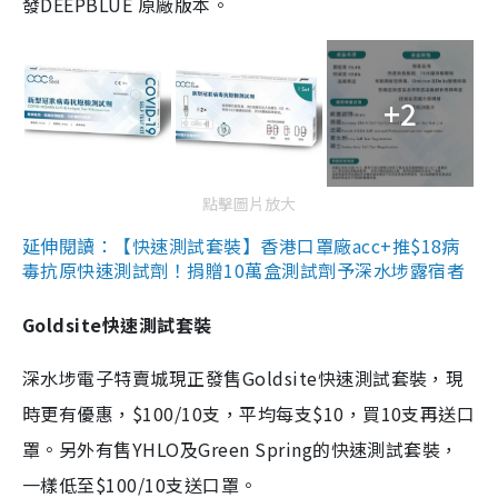
發DEEPBLUE 原廠版本。
+2
點擊圖片放大
延伸閱讀：【快速測試套裝】香港口罩廠acc+推$18病
毒抗原快速測試劑！捐贈10萬盒測試劑予深水埗露宿者
Goldsite快速測試套裝
深水埗電子特賣城現正發售Goldsite快速測試套裝，現
時更有優惠，$100/10支，平均每支$10，買10支再送口
罩。另外有售YHLO及Green Spring的快速測試套裝，
一樣低至$100/10支送口罩。