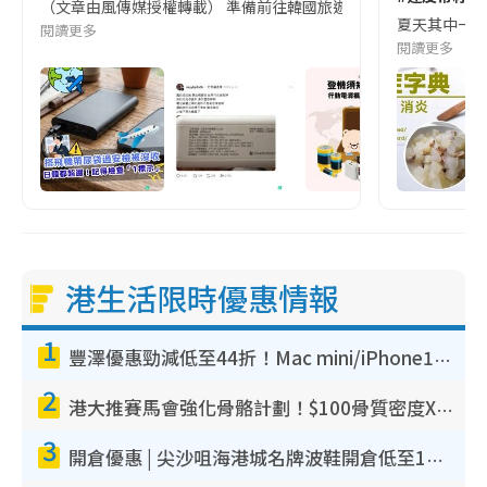
（文章由風傳媒授權轉載） 準備前往韓國旅遊的民眾，近期要特別留
夏天其中一種時
閱讀更多
閱讀更多
港生活限時優惠情報
1
豐澤優惠勁減低至44折！Mac mini/iPhone17Pro大減價！廚房家電$220起
2
港大推賽馬會強化骨骼計劃！$100骨質密度X光檢查 完成免費運動訓練送超市禮券！附參加資格
3
開倉優惠 | 尖沙咀海港城名牌波鞋開倉低至1折！On鞋$899起／Joy&Peace鞋履$98起