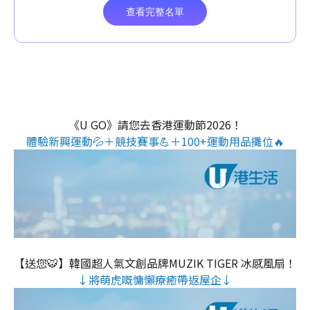
《U GO》請您去香港運動節2026！
體驗新興運動💦＋競技賽事💪＋100+運動用品攤位🔥
【送您🐯】韓國超人氣文創品牌MUZIK TIGER 冰感風扇！
↓將萌虎嘅慵懶療癒帶返屋企↓