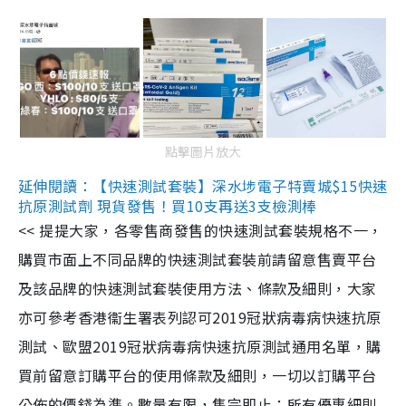
點擊圖片放大
延伸閱讀：【快速測試套裝】深水埗電子特賣城$15快速
抗原測試劑 現貨發售！買10支再送3支檢測棒
<< 提提大家，各零售商發售的快速測試套裝規格不一，
購買市面上不同品牌的快速測試套裝前請留意售賣平台
及該品牌的快速測試套裝使用方法、條款及細則，大家
亦可參考香港衞生署表列認可2019冠狀病毒病快速抗原
測試、歐盟2019冠狀病毒病快速抗原測試通用名單，購
買前留意訂購平台的使用條款及細則，一切以訂購平台
公佈的價錢為準。數量有限，售完即止；所有優惠細則