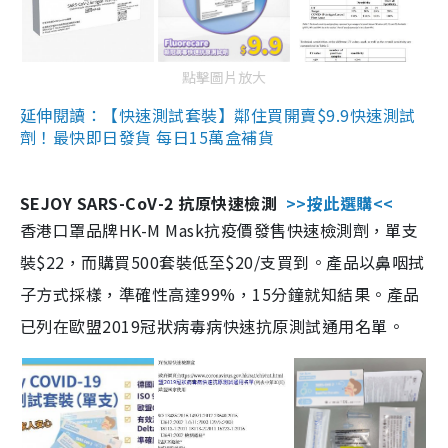
點擊圖片放大
延伸閱讀：【快速測試套裝】鄰住買開賣$9.9快速測試
劑！最快即日發貨 每日15萬盒補貨
SEJOY SARS-CoV-2 抗原快速檢測
>>按此選購<<
香港口罩品牌HK-M Mask抗疫價發售快速檢測劑，單支
裝$22，而購買500套裝低至$20/支買到。產品以鼻咽拭
子方式採樣，準確性高達99%，15分鐘就知結果。產品
已列在歐盟2019冠狀病毒病快速抗原測試通用名單。