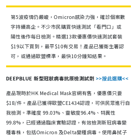
第5波疫情仍嚴峻，Omicron感染力強，確診個案數
字持續高企。不少市民購買快速測試「看門口」或
陽性後作每日檢測。精選13款優惠價快速測試套裝
$19以下買到，最平$10有交易！產品已獲衛生署認
可，或通過歐盟標準，最快10分鐘知結果。
DEEPBLUE 新型冠狀病毒抗原檢測試劑
>>按此選購<<
產品現時於HK Medical Mask官網有售，優惠價只要
$18/件。產品已獲得歐盟CE1434認證，可供民眾進行自
我檢測。準確度 99.03%、靈敏度96.4%、特異性
99.8%，已經通過臨床實驗認證，有效檢測新冠病毒變
種毒株，包括Omicron 及Delta變種病毒。使用鼻拭子