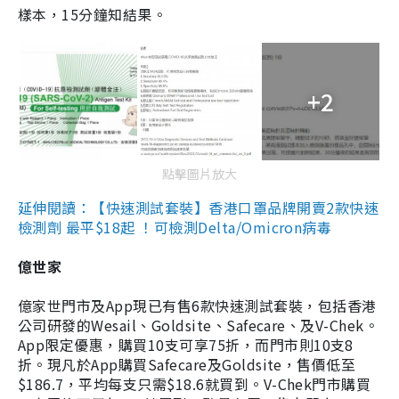
樣本，15分鐘知結果。
+2
點擊圖片放大
延伸閱讀：【快速測試套裝】香港口罩品牌開賣2款快速
檢測劑 最平$18起 ！可檢測Delta/Omicron病毒
億世家
億家世門市及App現已有售6款快速測試套裝，包括香港
公司研發的Wesail、Goldsite、Safecare、及V-Chek。
App限定優惠，購買10支可享75折，而門市則10支8
折。現凡於App購買Safecare及Goldsite，售價低至
$186.7，平均每支只需$18.6就買到。V-Chek門市購買