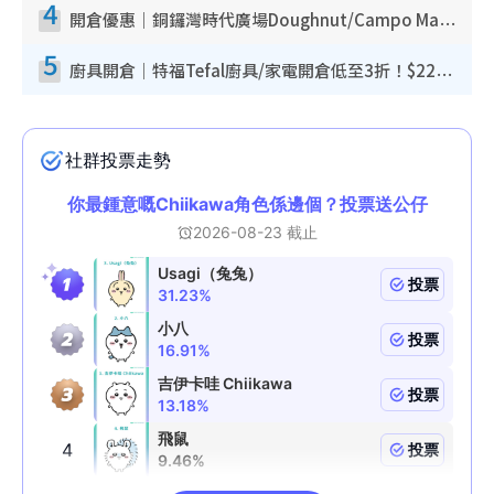
4
開倉優惠｜銅鑼灣時代廣場Doughnut/Campo Marzio開倉低至1折！背囊、書包、手袋劈價$200起
5
廚具開倉｜特福Tefal廚具/家電開倉低至3折！$220起買平底鍋/炒鑊/湯煲！電飯煲/吸塵機/燙斗$418起