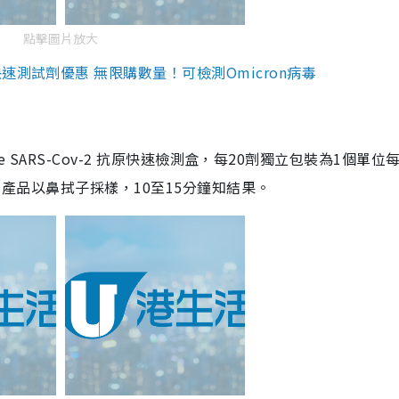
點擊圖片放大
測試劑優惠 無限購數量！可檢測Omicron病毒
are SARS-Cov-2 抗原快速檢測盒，每20劑獨立包裝為1個單位
5。產品以鼻拭子採樣，10至15分鐘知結果。