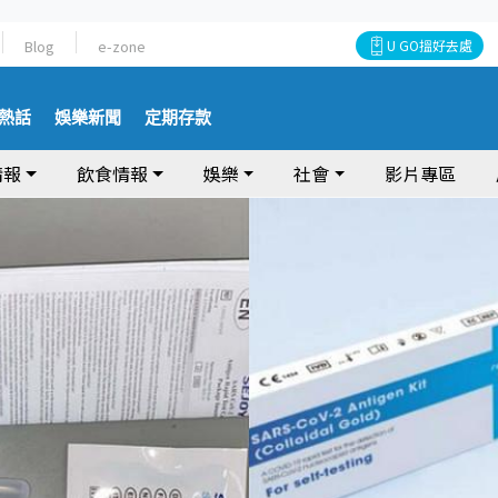
Blog
e-zone
U GO搵好去處
熱話
娛樂新聞
定期存款
情報
飲食情報
娛樂
社會
影片專區