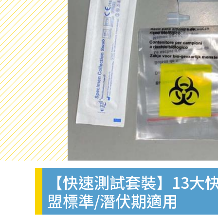
【快速測試套裝】13大快
盟標準/潛伏期適用