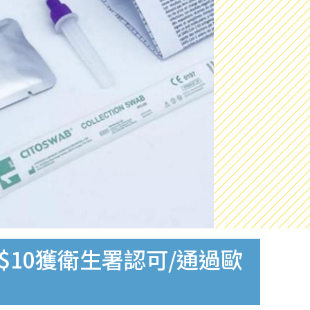
$10獲衛生署認可/通過歐