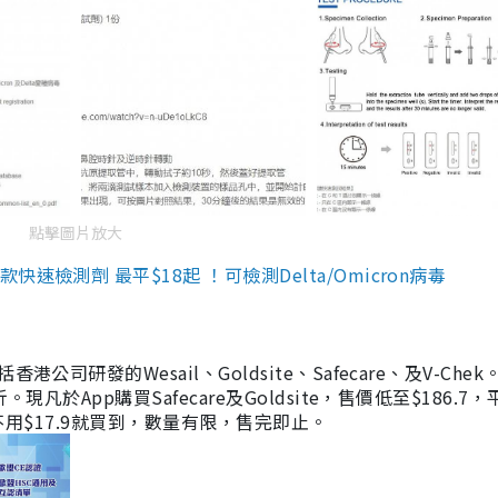
點擊圖片放大
檢測劑 最平$18起 ！可檢測Delta/Omicron病毒
研發的Wesail、Goldsite、Safecare、及V-Chek。
凡於App購買Safecare及Goldsite，售價低至$186.7
均不用$17.9就買到，數量有限，售完即止。