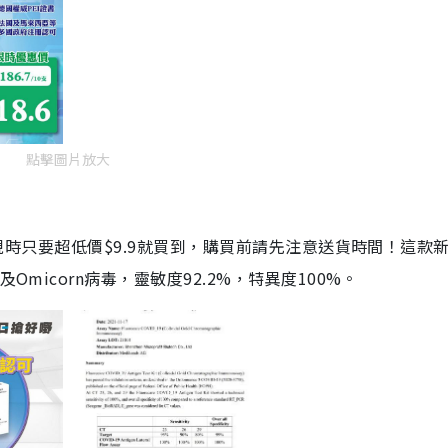
點擊圖片放大
劑，現時只要超低價$9.9就買到，購買前請先注意送貨時間！這款
Omicorn病毒，靈敏度92.2%，特異度100%。