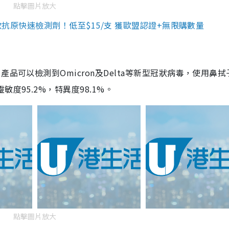
點擊圖片放大
3款抗原快速檢測劑！低至$15/支 獲歐盟認證+無限購數量
品可以檢測到Omicron及Delta等新型冠狀病毒，使用鼻拭
度95.2%，特異度98.1%。
點擊圖片放大