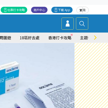
社群打卡攻略
商戶中心
下載 App
繁
简
周圍遊
18區好去處
香港打卡攻略
主題特集