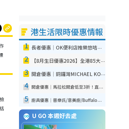
港生活限時優惠情報
1
作
長者優惠｜OK便利店推樂悠咭優惠！買麵包/牛奶/保健品拍卡即減
標
2
【8月生日優惠2026】全港85大食買玩著數攻略 自助餐/火鍋放題同行免費＋誠品/DONKI送現金券
3
開倉優惠｜銅鑼灣MICHAEL KORS開倉低至17折！直擊$500起買手袋/銀包/鞋款 必買經典Jet Set系列
4
開倉優惠｜馬拉松開倉低至3折！直擊$99起買adidas／New Balance／Puma鞋款 STANLEY保溫杯劈價至$119起
5
我檢
廚具優惠｜普樂氏/意美廚/Buffalo廚具低至3折！$89起買煎鍋／炒鑊／個人鍋 同場小家電激減至$99起
包括
U GO 本週好去處