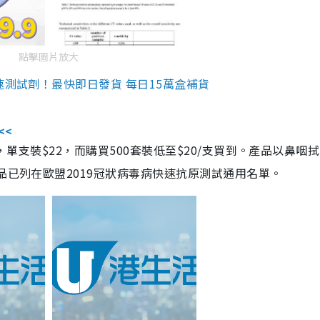
點擊圖片放大
速測試劑！最快即日發貨 每日15萬盒補貨
<<
，單支裝$22，而購買500套裝低至$20/支買到。產品以鼻咽
品已列在歐盟2019冠狀病毒病快速抗原測試通用名單。