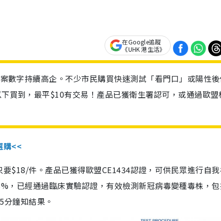
在Google追蹤
《UHK 港生活》
診個案數字持續高企。不少市民購買快速測試「看門口」或陽性後
以下買到，最平$10有交易！產品已獲衛生署認可，或通過歐盟
選購<<
惠價只要$18/件。產品已獲得歐盟CE1434認證，可供民眾進行自
性99.8%，已經通過臨床實驗認證，有效檢測新冠病毒變種毒株，
，15分鐘知結果。