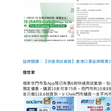
延伸閱讀：【快速測試套裝】香港口罩品牌開賣2款快速
億世家
億家世門市及App現已有售6款快速測試套裝，包括香港公司
限定優惠，購買10支可享75折，而門市則10支8折。現
支只需$18.6就買到。V-Chek門市購買一支平