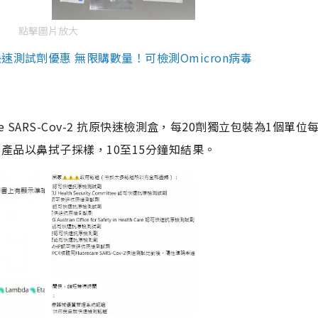
點擊圖片放大
測試劑優惠 無限購數量！可檢測Omicron病毒
are SARS-Cov-2 抗原快速檢測盒，每20劑獨立包裝為1個單位
5。產品以鼻拭子採樣，10至15分鐘知結果。