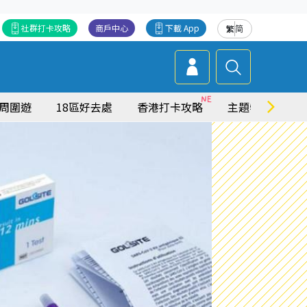
社群打卡攻略
商戶中心
下載 App
繁
简
周圍遊
18區好去處
香港打卡攻略
主題特集