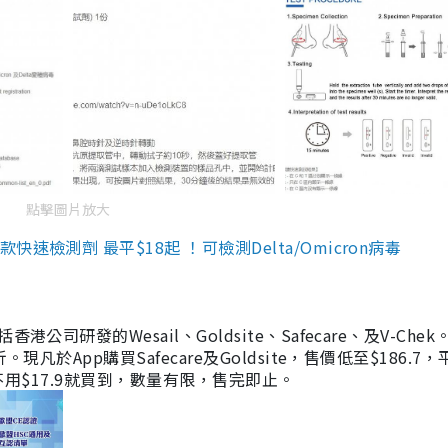
點擊圖片放大
檢測劑 最平$18起 ！可檢測Delta/Omicron病毒
研發的Wesail、Goldsite、Safecare、及V-Chek。
凡於App購買Safecare及Goldsite，售價低至$186.7
均不用$17.9就買到，數量有限，售完即止。