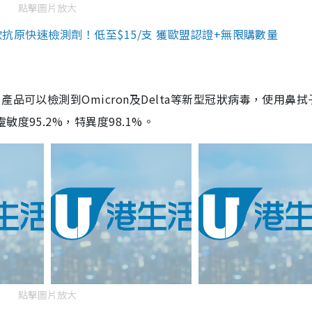
點擊圖片放大
3款抗原快速檢測劑！低至$15/支 獲歐盟認證+無限購數量
品可以檢測到Omicron及Delta等新型冠狀病毒，使用鼻拭
度95.2%，特異度98.1%。
點擊圖片放大