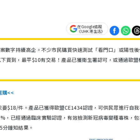
在Google追蹤
《UHK 港生活》
診個案數字持續高企。不少市民購買快速測試「看門口」或陽性後
以下買到，最平$10有交易！產品已獲衛生署認可，或通過歐盟
選購<<
惠價只要$18/件。產品已獲得歐盟CE1434認證，可供民眾進行自
性99.8%，已經通過臨床實驗認證，有效檢測新冠病毒變種毒株，
，15分鐘知結果。