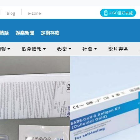
Blog
e-zone
U GO搵好去處
熱話
娛樂新聞
定期存款
情報
飲食情報
娛樂
社會
影片專區