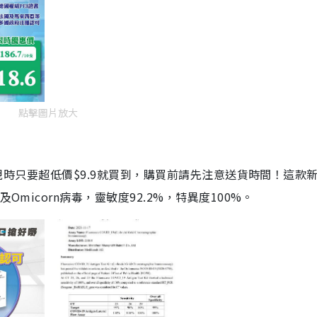
點擊圖片放大
劑，現時只要超低價$9.9就買到，購買前請先注意送貨時間！這款
Omicorn病毒，靈敏度92.2%，特異度100%。