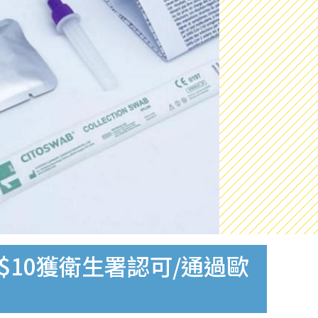
$10獲衛生署認可/通過歐