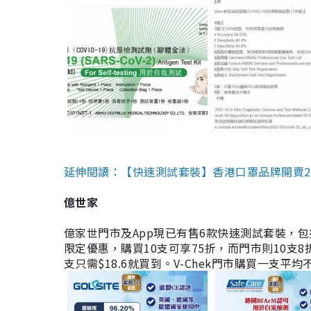
延伸閱讀：【快速測試套裝】香港口罩品牌開賣2款快速
億世家
億家世門市及App現已有售6款快速測試套裝，包括香港公司
限定優惠，購買10支可享75折，而門市則10支8折。現
支只需$18.6就買到。V-Chek門市購買一支平