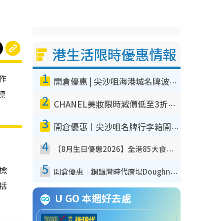
港生活限時優惠情報
1
作
開倉優惠 | 尖沙咀海港城名牌波鞋開倉低至1折！On鞋$899起／Joy&Peace鞋履$98起
標
2
CHANEL美妝限時減價低至3折！人氣粉底/唇膏/精華液低至$275！COCO香水都有平
3
開倉優惠｜尖沙咀名牌行李箱開倉低至4折！一連5日 American Tourister/ace./Hallmark $200起！
4
【8月生日優惠2026】全港85大食買玩著數攻略 自助餐/火鍋放題同行免費＋誠品/DONKI送現金券
5
我檢
開倉優惠｜銅鑼灣時代廣場Doughnut/Campo Marzio開倉低至1折！背囊、書包、手袋劈價$200起
包括
U GO 本週好去處