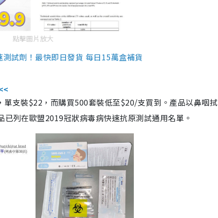
點擊圖片放大
速測試劑！最快即日發貨 每日15萬盒補貨
<<
，單支裝$22，而購買500套裝低至$20/支買到。產品以鼻咽
品已列在歐盟2019冠狀病毒病快速抗原測試通用名單。