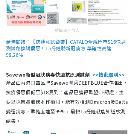
點擊圖片放大
延伸閱讀：【快速測試套裝】CATALO全線門市$16快速
測試劑換購優惠！15分鐘驗新冠病毒 準確性高達
98.26%
Savewo新型冠狀病毒快速抗原測試劑
>>按此選購<<
產品由香港口罩品牌Savewo聯乘DEEPBLUE合作推出，
抗疫優惠價低至$18買到。產品已獲得歐盟CE認證，主
要以採集鼻液樣本作檢測，能有效檢測Omicron及Delta
變種病毒，準確度達至99%，最快15分鐘就能知道檢測
結果。