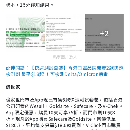
樣本，15分鐘知結果。
+2
點擊圖片放大
延伸閱讀：【快速測試套裝】香港口罩品牌開賣2款快速
檢測劑 最平$18起 ！可檢測Delta/Omicron病毒
億世家
億家世門市及App現已有售6款快速測試套裝，包括香港
公司研發的Wesail、Goldsite、Safecare、及V-Chek。
App限定優惠，購買10支可享75折，而門市則10支8
折。現凡於App購買Safecare及Goldsite，售價低至
$186.7，平均每支只需$18.6就買到。V-Chek門市購買