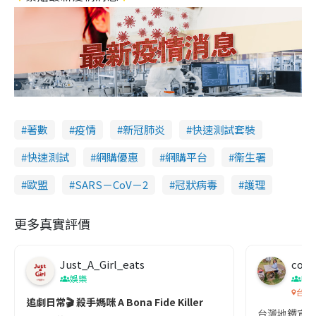
著數
疫情
新冠肺炎
快速測試套裝
快速測試
網購優惠
網購平台
衞生署
歐盟
SARS－CoV－2
冠狀病毒
護理
更多真實評價
Just_A_Girl_eats
co c
娛樂
吹
台灣
追劇日常🎬 殺手媽咪 A Bona Fide Killer
台灣地鐵宣