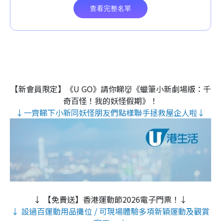
【新會員限定】《U GO》請你睇👹《蠟筆小新劇場版：千
奇百怪！我的妖怪假期》！
↓一齊睇下小新同妖怪朋友們點樣聯手拯救屋企人啦↓
↓ 【免費送】香港運動節2026電子門票！↓
↓ 設過百運動用品攤位 / 可現場體驗多項新穎運動及觀賞