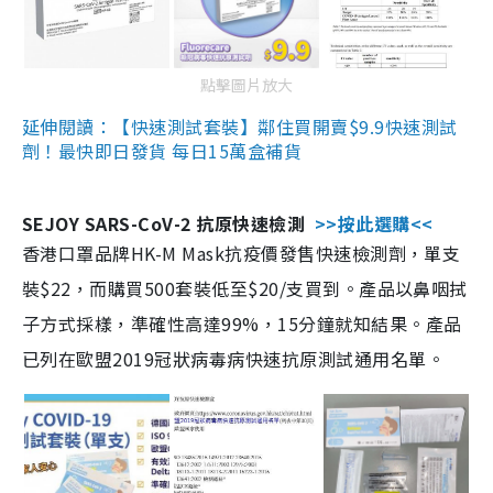
點擊圖片放大
延伸閱讀：【快速測試套裝】鄰住買開賣$9.9快速測試
劑！最快即日發貨 每日15萬盒補貨
SEJOY SARS-CoV-2 抗原快速檢測
>>按此選購<<
香港口罩品牌HK-M Mask抗疫價發售快速檢測劑，單支
裝$22，而購買500套裝低至$20/支買到。產品以鼻咽拭
子方式採樣，準確性高達99%，15分鐘就知結果。產品
已列在歐盟2019冠狀病毒病快速抗原測試通用名單。