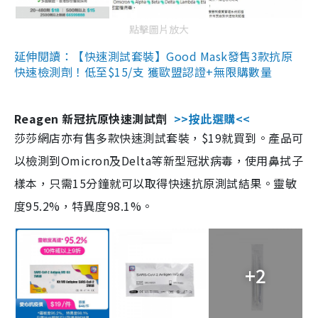
點擊圖片放大
延伸閱讀：【快速測試套裝】Good Mask發售3款抗原
快速檢測劑！低至$15/支 獲歐盟認證+無限購數量
Reagen 新冠抗原快速測試劑
>>按此選購<<
莎莎網店亦有售多款快速測試套裝，$19就買到。產品可
以檢測到Omicron及Delta等新型冠狀病毒，使用鼻拭子
樣本，只需15分鐘就可以取得快速抗原測試結果。靈敏
度95.2%，特異度98.1%。
+2