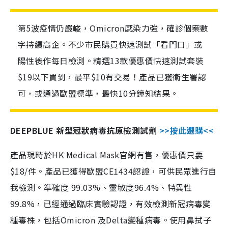
第5波疫情仍嚴峻，Omicron感染力強，確診個案數
字持續高企。不少市民購買快速測試「看門口」或
陽性後作每日檢測。精選13款優惠價快速測試套裝
$19以下買到，最平$10有交易！產品已獲衛生署認
可，或通過歐盟標準，最快10分鐘知結果。
DEEPBLUE 新型冠狀病毒抗原檢測試劑
>>按此選購<<
產品現時於HK Medical Mask官網有售，優惠價只要
$18/件。產品已獲得歐盟CE1434認證，可供民眾進行自
我檢測。準確度 99.03%、靈敏度96.4%、特異性
99.8%，已經通過臨床實驗認證，有效檢測新冠病毒變
種毒株，包括Omicron 及Delta變種病毒。使用鼻拭子