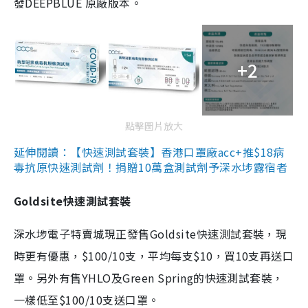
發DEEPBLUE 原廠版本。
+2
點擊圖片放大
延伸閱讀：【快速測試套裝】香港口罩廠acc+推$18病
毒抗原快速測試劑！捐贈10萬盒測試劑予深水埗露宿者
Goldsite快速測試套裝
深水埗電子特賣城現正發售Goldsite快速測試套裝，現
時更有優惠，$100/10支，平均每支$10，買10支再送口
罩。另外有售YHLO及Green Spring的快速測試套裝，
一樣低至$100/10支送口罩。