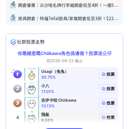
4
開倉優惠｜尖沙咀名牌行李箱開倉低至4折！一連5日 American Tourister/ace./Hallmark $200起！
5
廚具開倉｜特福Tefal廚具/家電開倉低至3折！$220起買平底鍋/炒鑊/湯煲！電飯煲/吸塵機/燙斗$418起