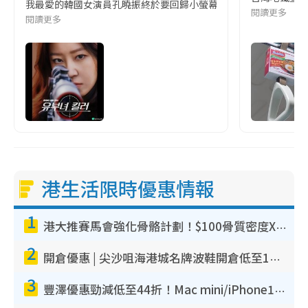
我最愛的韓國女演員孔曉振終於要回歸小螢幕啦!這次的劇本改編自同名
閱讀更多
閱讀更多
港生活限時優惠情報
1
港大推賽馬會強化骨骼計劃！$100骨質密度X光檢查 完成免費運動訓練送超市禮券！附參加資格
2
開倉優惠 | 尖沙咀海港城名牌波鞋開倉低至1折！On鞋$899起／Joy&Peace鞋履$98起
3
豐澤優惠勁減低至44折！Mac mini/iPhone17Pro大減價！廚房家電$220起