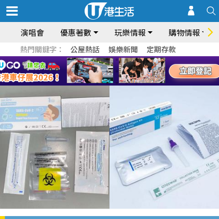
演唱會
優惠著數
玩樂情報
購物情報
熱門關鍵字：
公屋熱話
娛樂新聞
定期存款