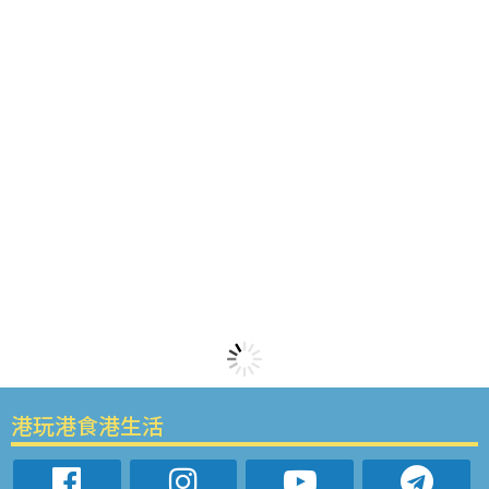
港玩港食港生活