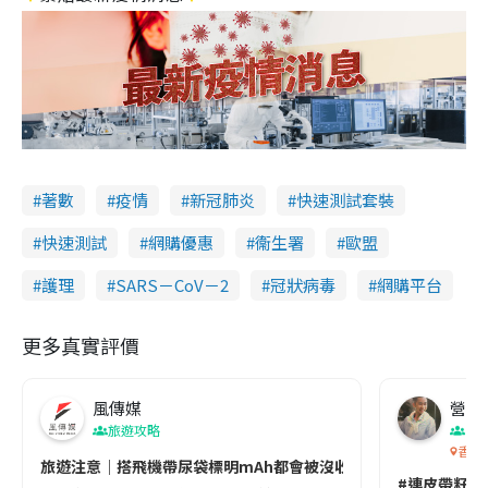
著數
疫情
新冠肺炎
快速測試套裝
快速測試
網購優惠
衞生署
歐盟
護理
SARS－CoV－2
冠狀病毒
網購平台
更多真實評價
風傳媒
營養教
旅遊攻略
生
香港
旅遊注意｜搭飛機帶尿袋標明mAh都會被沒收😱出發前切記檢查「1
#連皮帶籽都