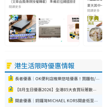
（文章由風傳媒授權轉載） 準備前往韓國旅遊的民眾，近期要特別留
夏天其中一種時
閱讀更多
閱讀更多
港生活限時優惠情報
1
長者優惠｜OK便利店推樂悠咭優惠！買麵包/牛奶/保健品拍卡即減
2
【8月生日優惠2026】全港85大食買玩著數攻略 自助餐/火鍋放題同行免費＋誠品/DONKI送現金券
3
開倉優惠｜銅鑼灣MICHAEL KORS開倉低至17折！直擊$500起買手袋/銀包/鞋款 必買經典Jet Set系列