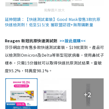
點擊圖片放大
延伸閱讀：【快速測試套裝】Good Mask發售3款抗原
快速檢測劑！低至$15/支 獲歐盟認證+無限購數量
Reagen 新冠抗原快速測試劑
>>按此選購<<
莎莎網店亦有售多款快速測試套裝，$19就買到。產品可
以檢測到Omicron及Delta等新型冠狀病毒，使用鼻拭子
樣本，只需15分鐘就可以取得快速抗原測試結果。靈敏
度95.2%，特異度98.1%。
+2