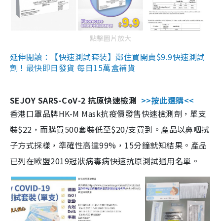
點擊圖片放大
延伸閱讀：【快速測試套裝】鄰住買開賣$9.9快速測試
劑！最快即日發貨 每日15萬盒補貨
SEJOY SARS-CoV-2 抗原快速檢測
>>按此選購<<
香港口罩品牌HK-M Mask抗疫價發售快速檢測劑，單支
裝$22，而購買500套裝低至$20/支買到。產品以鼻咽拭
子方式採樣，準確性高達99%，15分鐘就知結果。產品
已列在歐盟2019冠狀病毒病快速抗原測試通用名單。