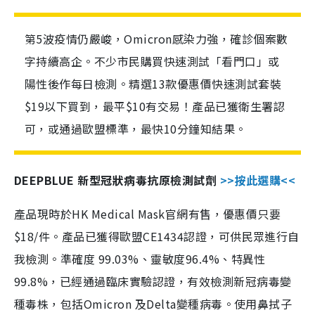
第5波疫情仍嚴峻，Omicron感染力強，確診個案數
字持續高企。不少市民購買快速測試「看門口」或
陽性後作每日檢測。精選13款優惠價快速測試套裝
$19以下買到，最平$10有交易！產品已獲衛生署認
可，或通過歐盟標準，最快10分鐘知結果。
DEEPBLUE 新型冠狀病毒抗原檢測試劑
>>按此選購<<
產品現時於HK Medical Mask官網有售，優惠價只要
$18/件。產品已獲得歐盟CE1434認證，可供民眾進行自
我檢測。準確度 99.03%、靈敏度96.4%、特異性
99.8%，已經通過臨床實驗認證，有效檢測新冠病毒變
種毒株，包括Omicron 及Delta變種病毒。使用鼻拭子