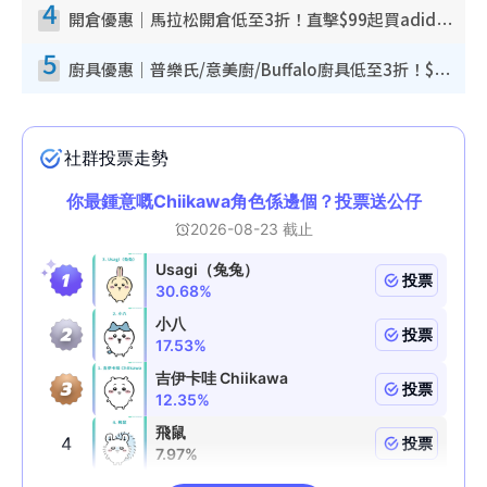
4
開倉優惠｜馬拉松開倉低至3折！直擊$99起買adidas／New Balance／Puma鞋款 STANLEY保溫杯劈價至$119起
5
廚具優惠｜普樂氏/意美廚/Buffalo廚具低至3折！$89起買煎鍋／炒鑊／個人鍋 同場小家電激減至$99起