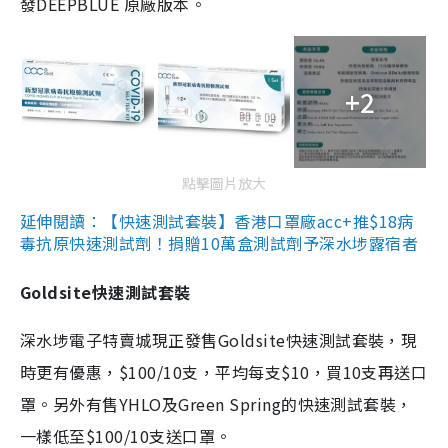
發DEEPBLUE 原廠版本。
+2
點擊圖片放大
延伸閱讀：【快速測試套裝】香港口罩廠acc+推$18病
毒抗原快速測試劑！捐贈10萬盒測試劑予深水埗露宿者
Goldsite快速測試套裝
深水埗電子特賣城現正發售Goldsite快速測試套裝，現
時更有優惠，$100/10支，平均每支$10，買10支再送口
罩。另外有售YHLO及Green Spring的快速測試套裝，
一樣低至$100/10支送口罩。