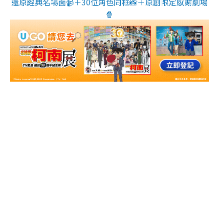
還原經典名場面📹＋30位角色同框📸＋原創限定感謝劇場
🍿