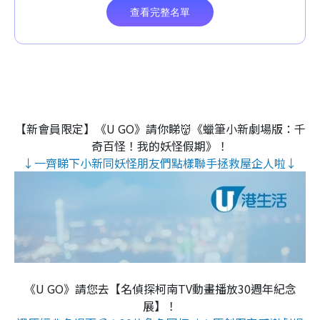
【新會員限定】《U GO》請你睇👹《蠟筆小新劇場版：千
奇百怪！我的妖怪假期》！
↓一齊睇下小新同妖怪朋友們點樣聯手拯救屋企人啦↓
《U GO》請您去【名偵探柯南TV動畫播放30週年紀念
展】！