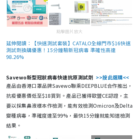
點擊圖片放大
延伸閱讀：【快速測試套裝】CATALO全線門市$16快速
測試劑換購優惠！15分鐘驗新冠病毒 準確性高達
98.26%
Savewo新型冠狀病毒快速抗原測試劑
>>按此選購<<
產品由香港口罩品牌Savewo聯乘DEEPBLUE合作推出，
抗疫優惠價低至$18買到。產品已獲得歐盟CE認證，主
要以採集鼻液樣本作檢測，能有效檢測Omicron及Delta
變種病毒，準確度達至99%，最快15分鐘就能知道檢測
結果。