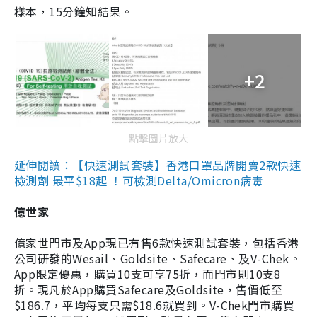
樣本，15分鐘知結果。
+2
點擊圖片放大
延伸閱讀：【快速測試套裝】香港口罩品牌開賣2款快速
檢測劑 最平$18起 ！可檢測Delta/Omicron病毒
億世家
億家世門市及App現已有售6款快速測試套裝，包括香港
公司研發的Wesail、Goldsite、Safecare、及V-Chek。
App限定優惠，購買10支可享75折，而門市則10支8
折。現凡於App購買Safecare及Goldsite，售價低至
$186.7，平均每支只需$18.6就買到。V-Chek門市購買