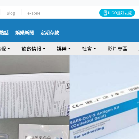
Blog
e-zone
U GO搵好去處
熱話
娛樂新聞
定期存款
情報
飲食情報
娛樂
社會
影片專區