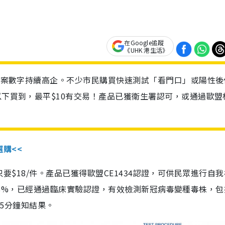
在Google追蹤
《UHK 港生活》
診個案數字持續高企。不少市民購買快速測試「看門口」或陽性後
以下買到，最平$10有交易！產品已獲衛生署認可，或通過歐盟
選購<<
惠價只要$18/件。產品已獲得歐盟CE1434認證，可供民眾進行自
性99.8%，已經通過臨床實驗認證，有效檢測新冠病毒變種毒株，
，15分鐘知結果。