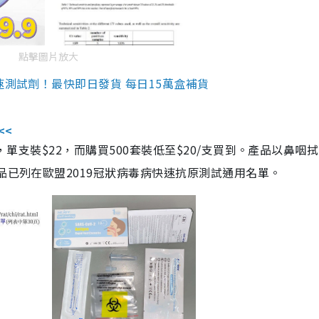
點擊圖片放大
速測試劑！最快即日發貨 每日15萬盒補貨
<<
，單支裝$22，而購買500套裝低至$20/支買到。產品以鼻咽
品已列在歐盟2019冠狀病毒病快速抗原測試通用名單。