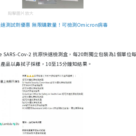
點擊圖片放大
測試劑優惠 無限購數量！可檢測Omicron病毒
are SARS-Cov-2 抗原快速檢測盒，每20劑獨立包裝為1個單位
5。產品以鼻拭子採樣，10至15分鐘知結果。