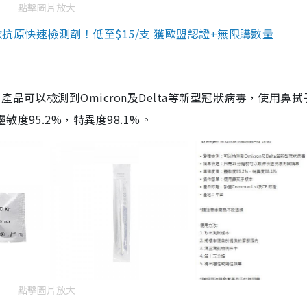
點擊圖片放大
3款抗原快速檢測劑！低至$15/支 獲歐盟認證+無限購數量
品可以檢測到Omicron及Delta等新型冠狀病毒，使用鼻拭
度95.2%，特異度98.1%。
點擊圖片放大