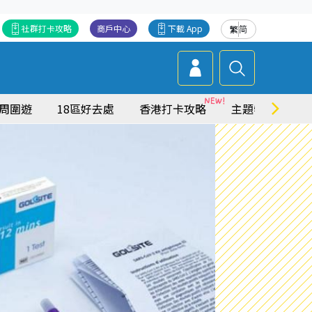
社群打卡攻略
商戶中心
下載 App
繁
简
周圍遊
18區好去處
香港打卡攻略
主題特集