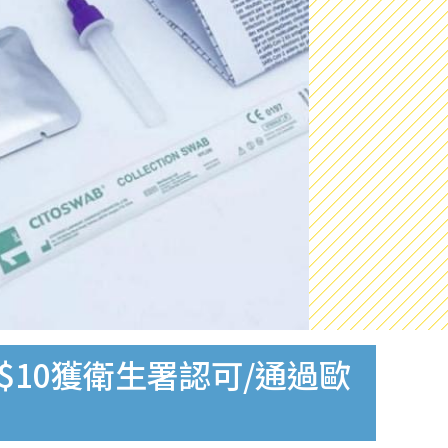
$10獲衛生署認可/通過歐