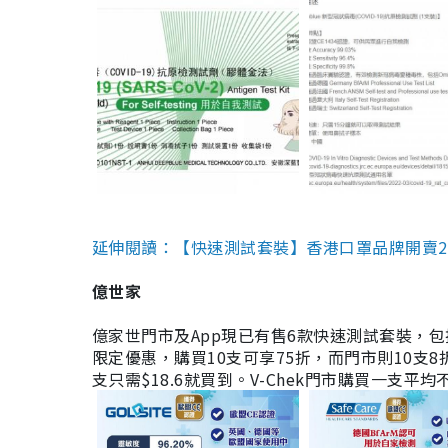
延伸閱讀：【快速測試套裝】香港口罩品牌開賣2款快速
億世家
億家世門市及App現已有售6款快速測試套裝，包括香港公司
限定優惠，購買10支可享75折，而門市則10支8折。現
支只需$18.6就買到。V-Chek門市購買一支平