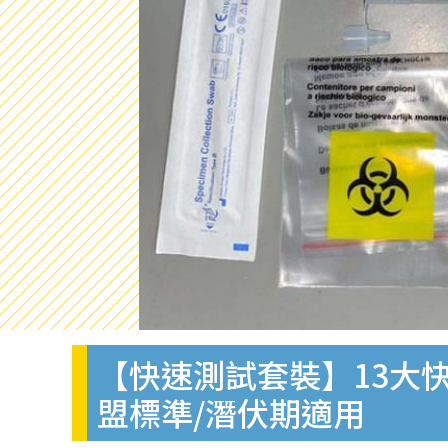
【快速測試套裝】13大快
盟標準/潛伏期適用