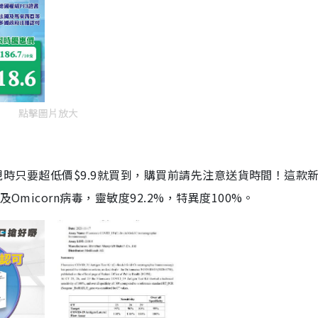
點擊圖片放大
劑，現時只要超低價$9.9就買到，購買前請先注意送貨時間！這款
Omicorn病毒，靈敏度92.2%，特異度100%。