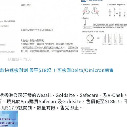
點擊圖片放大
檢測劑 最平$18起 ！可檢測Delta/Omicron病毒
研發的Wesail、Goldsite、Safecare、及V-Chek。
凡於App購買Safecare及Goldsite，售價低至$186.7
均不用$17.9就買到，數量有限，售完即止。