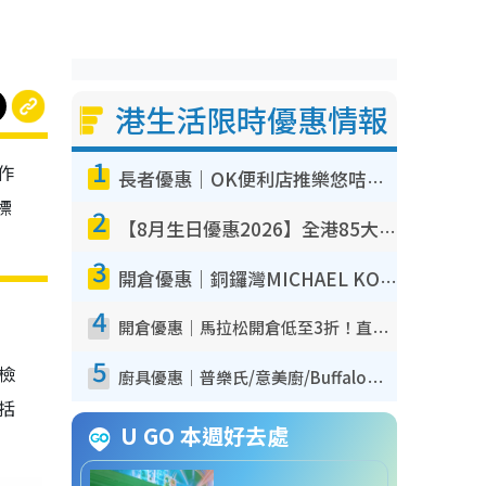
港生活限時優惠情報
1
作
長者優惠｜OK便利店推樂悠咭優惠！買麵包/牛奶/保健品拍卡即減
標
2
【8月生日優惠2026】全港85大食買玩著數攻略 自助餐/火鍋放題同行免費＋誠品/DONKI送現金券
3
開倉優惠｜銅鑼灣MICHAEL KORS開倉低至17折！直擊$500起買手袋/銀包/鞋款 必買經典Jet Set系列
4
開倉優惠｜馬拉松開倉低至3折！直擊$99起買adidas／New Balance／Puma鞋款 STANLEY保溫杯劈價至$119起
5
我檢
廚具優惠｜普樂氏/意美廚/Buffalo廚具低至3折！$89起買煎鍋／炒鑊／個人鍋 同場小家電激減至$99起
包括
U GO 本週好去處