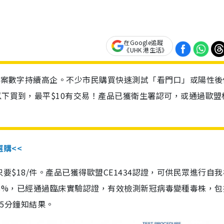
在Google追蹤
《UHK 港生活》
診個案數字持續高企。不少市民購買快速測試「看門口」或陽性後
以下買到，最平$10有交易！產品已獲衛生署認可，或通過歐盟
選購<<
惠價只要$18/件。產品已獲得歐盟CE1434認證，可供民眾進行自
性99.8%，已經通過臨床實驗認證，有效檢測新冠病毒變種毒株，
，15分鐘知結果。