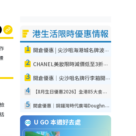
港生活限時優惠情報
1
作
開倉優惠 | 尖沙咀海港城名牌波鞋開倉低至1折！On鞋$899起／Joy&Peace鞋履$98起
標
2
CHANEL美妝限時減價低至3折！人氣粉底/唇膏/精華液低至$275！COCO香水都有平
3
開倉優惠｜尖沙咀名牌行李箱開倉低至4折！一連5日 American Tourister/ace./Hallmark $200起！
4
【8月生日優惠2026】全港85大食買玩著數攻略 自助餐/火鍋放題同行免費＋誠品/DONKI送現金券
5
我檢
開倉優惠｜銅鑼灣時代廣場Doughnut/Campo Marzio開倉低至1折！背囊、書包、手袋劈價$200起
包括
U GO 本週好去處