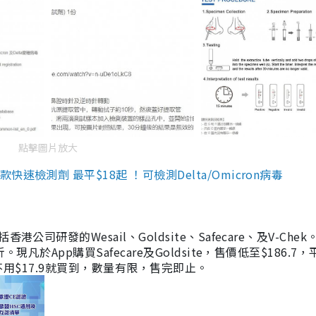
點擊圖片放大
檢測劑 最平$18起 ！可檢測Delta/Omicron病毒
研發的Wesail、Goldsite、Safecare、及V-Chek。
凡於App購買Safecare及Goldsite，售價低至$186.7
均不用$17.9就買到，數量有限，售完即止。