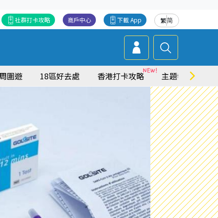
社群打卡攻略
商戶中心
下載 App
繁
简
周圍遊
18區好去處
香港打卡攻略
主題特集