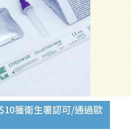
$10獲衛生署認可/通過歐