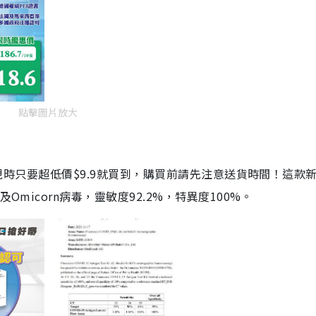
點擊圖片放大
劑，現時只要超低價$9.9就買到，購買前請先注意送貨時間！這款
Omicorn病毒，靈敏度92.2%，特異度100%。