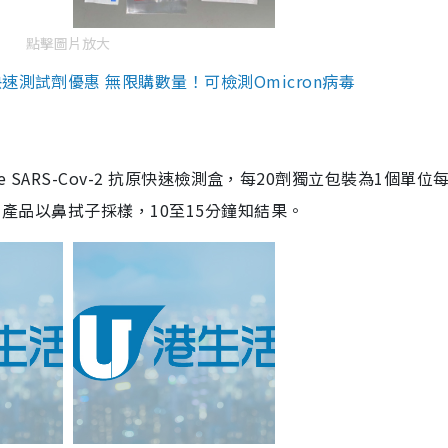
點擊圖片放大
測試劑優惠 無限購數量！可檢測Omicron病毒
are SARS-Cov-2 抗原快速檢測盒，每20劑獨立包裝為1個單位
5。產品以鼻拭子採樣，10至15分鐘知結果。