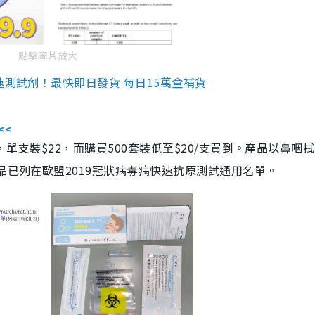
點擊圖片放大
速測試劑！最快即日發貨 每日15萬盒補貨
<<
，單支裝$22，而購買500套裝低至$20/支買到。產品以鼻咽
品已列在歐盟2019冠狀病毒病快速抗原測試通用名單。