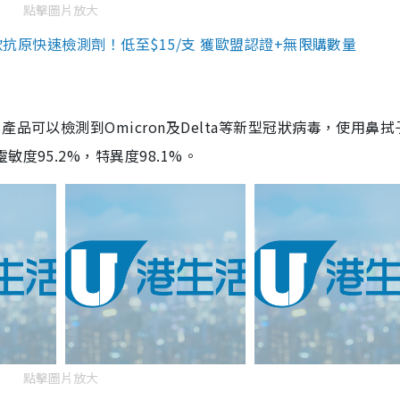
點擊圖片放大
3款抗原快速檢測劑！低至$15/支 獲歐盟認證+無限購數量
品可以檢測到Omicron及Delta等新型冠狀病毒，使用鼻拭
度95.2%，特異度98.1%。
點擊圖片放大