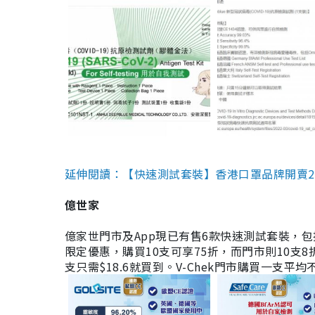
延伸閱讀：【快速測試套裝】香港口罩品牌開賣2款快速
億世家
億家世門市及App現已有售6款快速測試套裝，包括香港公司
限定優惠，購買10支可享75折，而門市則10支8折。現
支只需$18.6就買到。V-Chek門市購買一支平