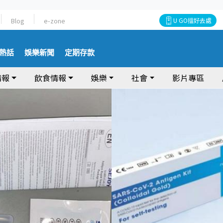
Blog
e-zone
U GO搵好去處
熱話
娛樂新聞
定期存款
情報
飲食情報
娛樂
社會
影片專區