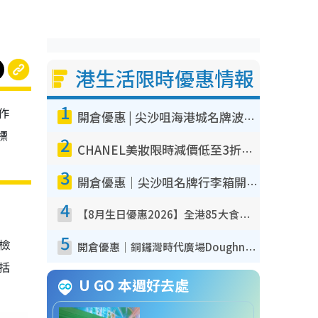
港生活限時優惠情報
1
作
開倉優惠 | 尖沙咀海港城名牌波鞋開倉低至1折！On鞋$899起／Joy&Peace鞋履$98起
標
2
CHANEL美妝限時減價低至3折！人氣粉底/唇膏/精華液低至$275！COCO香水都有平
3
開倉優惠｜尖沙咀名牌行李箱開倉低至4折！一連5日 American Tourister/ace./Hallmark $200起！
4
【8月生日優惠2026】全港85大食買玩著數攻略 自助餐/火鍋放題同行免費＋誠品/DONKI送現金券
5
我檢
開倉優惠｜銅鑼灣時代廣場Doughnut/Campo Marzio開倉低至1折！背囊、書包、手袋劈價$200起
包括
U GO 本週好去處