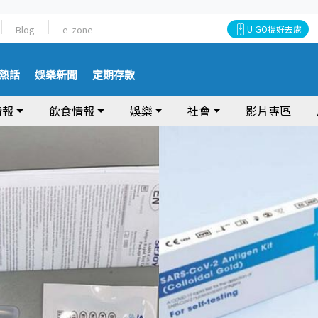
Blog
e-zone
U GO搵好去處
熱話
娛樂新聞
定期存款
情報
飲食情報
娛樂
社會
影片專區