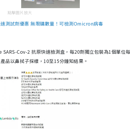
點擊圖片放大
測試劑優惠 無限購數量！可檢測Omicron病毒
are SARS-Cov-2 抗原快速檢測盒，每20劑獨立包裝為1個單位
5。產品以鼻拭子採樣，10至15分鐘知結果。