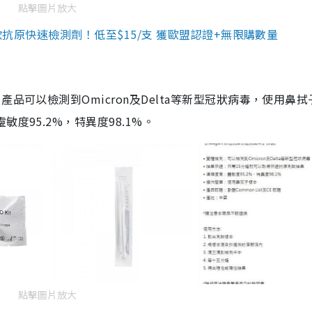
點擊圖片放大
3款抗原快速檢測劑！低至$15/支 獲歐盟認證+無限購數量
品可以檢測到Omicron及Delta等新型冠狀病毒，使用鼻拭
度95.2%，特異度98.1%。
點擊圖片放大