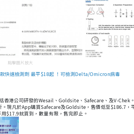
點擊圖片放大
檢測劑 最平$18起 ！可檢測Delta/Omicron病毒
研發的Wesail、Goldsite、Safecare、及V-Chek。
凡於App購買Safecare及Goldsite，售價低至$186.7
均不用$17.9就買到，數量有限，售完即止。