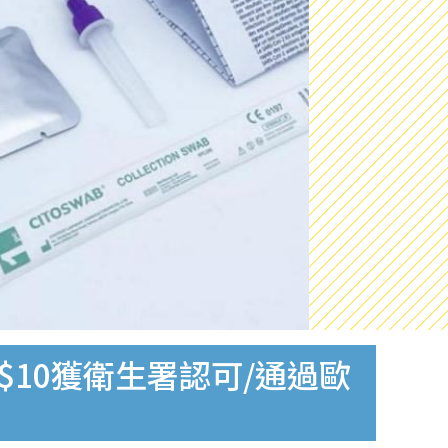
$10獲衛生署認可/通過歐