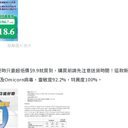
點擊圖片放大
劑，現時只要超低價$9.9就買到，購買前請先注意送貨時間！這款
Omicorn病毒，靈敏度92.2%，特異度100%。