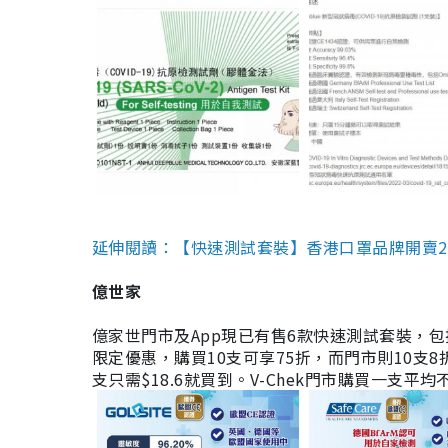
延伸閱讀：【快速測試套裝】香港口罩品牌開賣2款快速
億世家
億家世門市及App現已有售6款快速測試套裝，包括香港公司
限定優惠，購買10支可享75折，而門市則10支8折。現
支只需$18.6就買到。V-Chek門市購買一支平