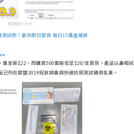
點擊圖片放大
速測試劑！最快即日發貨 每日15萬盒補貨
<<
，單支裝$22，而購買500套裝低至$20/支買到。產品以鼻咽
品已列在歐盟2019冠狀病毒病快速抗原測試通用名單。