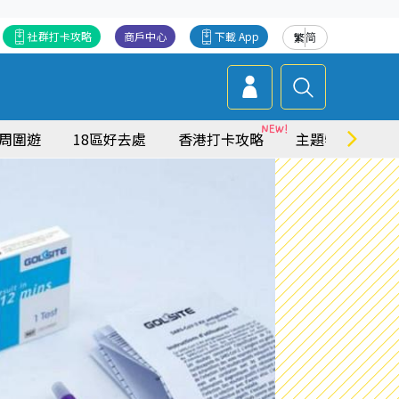
社群打卡攻略
商戶中心
下載 App
繁
简
周圍遊
18區好去處
香港打卡攻略
主題特集