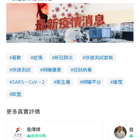
著數
疫情
新冠肺炎
快速測試套裝
快速測試
網購優惠
冠狀病毒
SARS－CoV－2
衞生署
網購平台
護理
歐盟
更多真實評價
風傳媒
營養教
旅遊攻略
生