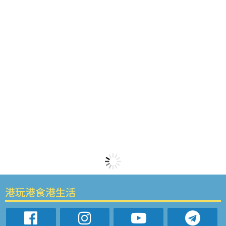
港玩港食港生活