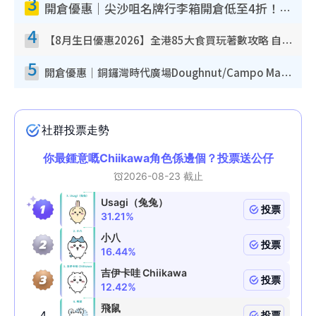
3
開倉優惠｜尖沙咀名牌行李箱開倉低至4折！一連5日 American Tourister/ace./Hallmark $200起！
4
【8月生日優惠2026】全港85大食買玩著數攻略 自助餐/火鍋放題同行免費＋誠品/DONKI送現金券
5
開倉優惠｜銅鑼灣時代廣場Doughnut/Campo Marzio開倉低至1折！背囊、書包、手袋劈價$200起