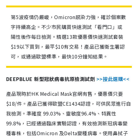
第5波疫情仍嚴峻，Omicron感染力強，確診個案數
字持續高企。不少市民購買快速測試「看門口」或
陽性後作每日檢測。精選13款優惠價快速測試套裝
$19以下買到，最平$10有交易！產品已獲衛生署認
可，或通過歐盟標準，最快10分鐘知結果。
DEEPBLUE 新型冠狀病毒抗原檢測試劑
>>按此選購<<
產品現時於HK Medical Mask官網有售，優惠價只要
$18/件。產品已獲得歐盟CE1434認證，可供民眾進行自
我檢測。準確度 99.03%、靈敏度96.4%、特異性
99.8%，已經通過臨床實驗認證，有效檢測新冠病毒變
種毒株，包括Omicron 及Delta變種病毒。使用鼻拭子