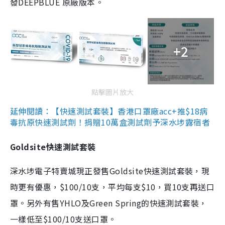
發DEEPBLUE 原廠版本。
+2
點擊圖片放大
延伸閱讀：【快速測試套裝】香港口罩廠acc+推$18病
毒抗原快速測試劑！捐贈10萬盒測試劑予深水埗露宿者
Goldsite快速測試套裝
深水埗電子特賣城現正發售Goldsite快速測試套裝，現
時更有優惠，$100/10支，平均每支$10，買10支再送口
罩。另外有售YHLO及Green Spring的快速測試套裝，
一樣低至$100/10支送口罩。