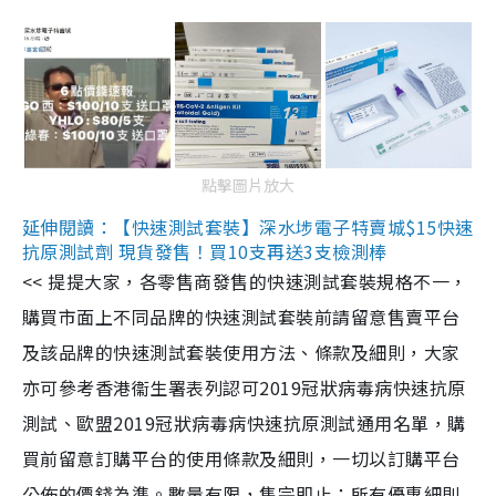
點擊圖片放大
延伸閱讀：【快速測試套裝】深水埗電子特賣城$15快速
抗原測試劑 現貨發售！買10支再送3支檢測棒
<< 提提大家，各零售商發售的快速測試套裝規格不一，
購買市面上不同品牌的快速測試套裝前請留意售賣平台
及該品牌的快速測試套裝使用方法、條款及細則，大家
亦可參考香港衞生署表列認可2019冠狀病毒病快速抗原
測試、歐盟2019冠狀病毒病快速抗原測試通用名單，購
買前留意訂購平台的使用條款及細則，一切以訂購平台
公佈的價錢為準。數量有限，售完即止；所有優惠細則