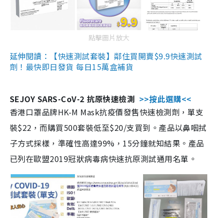
點擊圖片放大
延伸閱讀：【快速測試套裝】鄰住買開賣$9.9快速測試
劑！最快即日發貨 每日15萬盒補貨
SEJOY SARS-CoV-2 抗原快速檢測
>>按此選購<<
香港口罩品牌HK-M Mask抗疫價發售快速檢測劑，單支
裝$22，而購買500套裝低至$20/支買到。產品以鼻咽拭
子方式採樣，準確性高達99%，15分鐘就知結果。產品
已列在歐盟2019冠狀病毒病快速抗原測試通用名單。