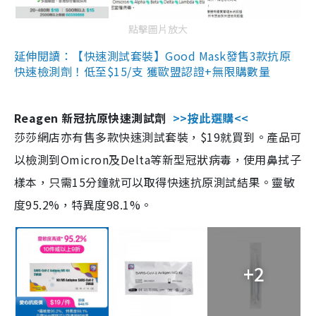
點擊圖片放大
延伸閱讀：【快速測試套裝】Good Mask發售3款抗原
快速檢測劑！低至$15/支 獲歐盟認證+無限購數量
Reagen 新冠抗原快速測試劑
>>按此選購<<
莎莎網店亦有售多款快速測試套裝，$19就買到。產品可
以檢測到Omicron及Delta等新型冠狀病毒，使用鼻拭子
樣本，只需15分鐘就可以取得快速抗原測試結果。靈敏
度95.2%，特異度98.1%。
+2