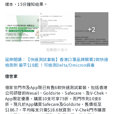
樣本，15分鐘知結果。
+2
點擊圖片放大
延伸閱讀：【快速測試套裝】香港口罩品牌開賣2款快速
檢測劑 最平$18起 ！可檢測Delta/Omicron病毒
億世家
億家世門市及App現已有售6款快速測試套裝，包括香港
公司研發的Wesail、Goldsite、Safecare、及V-Chek。
App限定優惠，購買10支可享75折，而門市則10支8
折。現凡於App購買Safecare及Goldsite，售價低至
$186.7，平均每支只需$18.6就買到。V-Chek門市購買