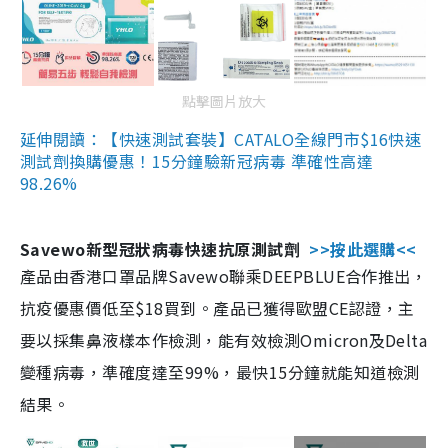
點擊圖片放大
延伸閱讀：【快速測試套裝】CATALO全線門市$16快速
測試劑換購優惠！15分鐘驗新冠病毒 準確性高達
98.26%
Savewo新型冠狀病毒快速抗原測試劑
>>按此選購<<
產品由香港口罩品牌Savewo聯乘DEEPBLUE合作推出，
抗疫優惠價低至$18買到。產品已獲得歐盟CE認證，主
要以採集鼻液樣本作檢測，能有效檢測Omicron及Delta
變種病毒，準確度達至99%，最快15分鐘就能知道檢測
結果。