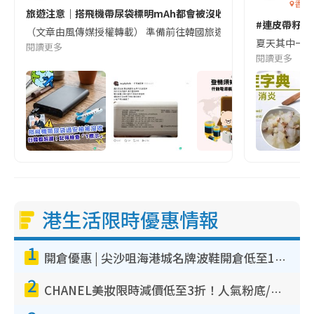
香港
旅遊注意｜搭飛機帶尿袋標明mAh都會被沒收😱出發前切記檢查「1
#連皮帶籽都
（文章由風傳媒授權轉載） 準備前往韓國旅遊的民眾，近期要特別留
夏天其中一種時
閱讀更多
閱讀更多
港生活限時優惠情報
1
開倉優惠 | 尖沙咀海港城名牌波鞋開倉低至1折！On鞋$899起／Joy&Peace鞋履$98起
2
CHANEL美妝限時減價低至3折！人氣粉底/唇膏/精華液低至$275！COCO香水都有平