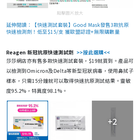
點擊圖片放大
延伸閱讀：【快速測試套裝】Good Mask發售3款抗原
快速檢測劑！低至$15/支 獲歐盟認證+無限購數量
Reagen 新冠抗原快速測試劑
>>按此選購<<
莎莎網店亦有售多款快速測試套裝，$19就買到。產品可
以檢測到Omicron及Delta等新型冠狀病毒，使用鼻拭子
樣本，只需15分鐘就可以取得快速抗原測試結果。靈敏
度95.2%，特異度98.1%。
+2