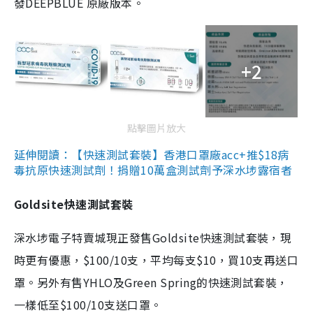
發DEEPBLUE 原廠版本。
+2
點擊圖片放大
延伸閱讀：【快速測試套裝】香港口罩廠acc+推$18病
毒抗原快速測試劑！捐贈10萬盒測試劑予深水埗露宿者
Goldsite快速測試套裝
深水埗電子特賣城現正發售Goldsite快速測試套裝，現
時更有優惠，$100/10支，平均每支$10，買10支再送口
罩。另外有售YHLO及Green Spring的快速測試套裝，
一樣低至$100/10支送口罩。