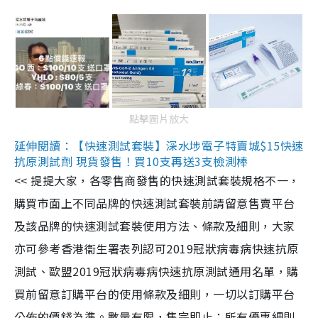
點擊圖片放大
延伸閱讀：【快速測試套裝】深水埗電子特賣城$15快速
抗原測試劑 現貨發售！買10支再送3支檢測棒
<< 提提大家，各零售商發售的快速測試套裝規格不一，
購買市面上不同品牌的快速測試套裝前請留意售賣平台
及該品牌的快速測試套裝使用方法、條款及細則，大家
亦可參考香港衞生署表列認可2019冠狀病毒病快速抗原
測試、歐盟2019冠狀病毒病快速抗原測試通用名單，購
買前留意訂購平台的使用條款及細則，一切以訂購平台
公佈的價錢為準。數量有限，售完即止；所有優惠細則