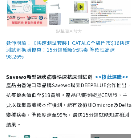
點擊圖片放大
延伸閱讀：【快速測試套裝】CATALO全線門市$16快速
測試劑換購優惠！15分鐘驗新冠病毒 準確性高達
98.26%
Savewo新型冠狀病毒快速抗原測試劑
>>按此選購<<
產品由香港口罩品牌Savewo聯乘DEEPBLUE合作推出，
抗疫優惠價低至$18買到。產品已獲得歐盟CE認證，主
要以採集鼻液樣本作檢測，能有效檢測Omicron及Delta
變種病毒，準確度達至99%，最快15分鐘就能知道檢測
結果。