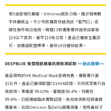
第5波疫情仍嚴峻，Omicron感染力強，確診個案數
字持續高企。不少市民購買快速測試「看門口」或
陽性後作每日檢測。精選13款優惠價快速測試套裝
$19以下買到，最平$10有交易！產品已獲衛生署認
可，或通過歐盟標準，最快10分鐘知結果。
DEEPBLUE 新型冠狀病毒抗原檢測試劑
>>按此選購<<
產品現時於HK Medical Mask官網有售，優惠價只要
$18/件。產品已獲得歐盟CE1434認證，可供民眾進行自
我檢測。準確度 99.03%、靈敏度96.4%、特異性
99.8%，已經通過臨床實驗認證，有效檢測新冠病毒變
種毒株，包括Omicron 及Delta變種病毒。使用鼻拭子