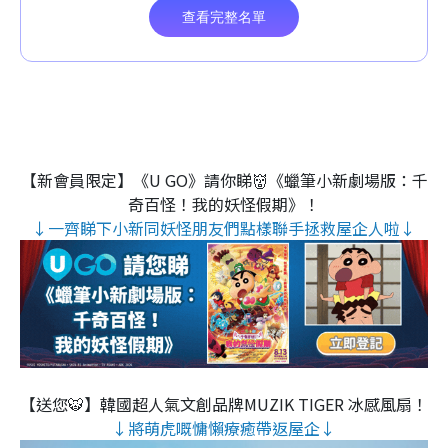
【新會員限定】《U GO》請你睇👹《蠟筆小新劇場版：千
奇百怪！我的妖怪假期》！
↓一齊睇下小新同妖怪朋友們點樣聯手拯救屋企人啦↓
【送您🐯】韓國超人氣文創品牌MUZIK TIGER 冰感風扇！
↓將萌虎嘅慵懶療癒帶返屋企↓