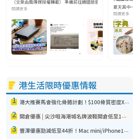
（文章由風傳媒授權轉載） 準備前往韓國旅遊的民眾，近期要特別留
夏天其中一種時
閱讀更多
閱讀更多
港生活限時優惠情報
1
港大推賽馬會強化骨骼計劃！$100骨質密度X光檢查 完成免費運動訓練送超市禮券！附參加資格
2
開倉優惠 | 尖沙咀海港城名牌波鞋開倉低至1折！On鞋$899起／Joy&Peace鞋履$98起
3
豐澤優惠勁減低至44折！Mac mini/iPhone17Pro大減價！廚房家電$220起