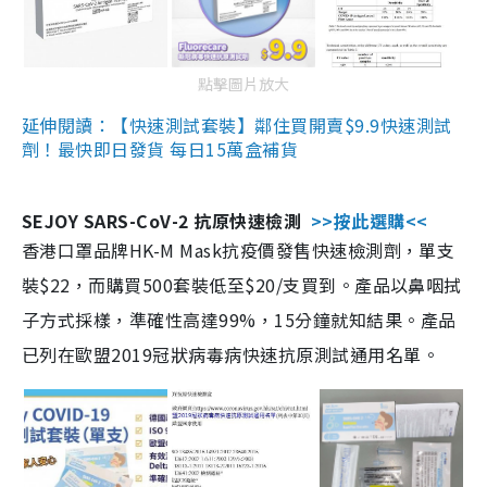
點擊圖片放大
延伸閱讀：【快速測試套裝】鄰住買開賣$9.9快速測試
劑！最快即日發貨 每日15萬盒補貨
SEJOY SARS-CoV-2 抗原快速檢測
>>按此選購<<
香港口罩品牌HK-M Mask抗疫價發售快速檢測劑，單支
裝$22，而購買500套裝低至$20/支買到。產品以鼻咽拭
子方式採樣，準確性高達99%，15分鐘就知結果。產品
已列在歐盟2019冠狀病毒病快速抗原測試通用名單。