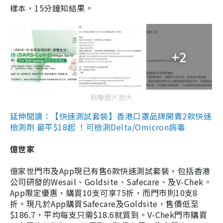
樣本，15分鐘知結果。
+2
點擊圖片放大
延伸閱讀：【快速測試套裝】香港口罩品牌開賣2款快速
檢測劑 最平$18起 ！可檢測Delta/Omicron病毒
億世家
億家世門市及App現已有售6款快速測試套裝，包括香港
公司研發的Wesail、Goldsite、Safecare、及V-Chek。
App限定優惠，購買10支可享75折，而門市則10支8
折。現凡於App購買Safecare及Goldsite，售價低至
$186.7，平均每支只需$18.6就買到。V-Chek門市購買