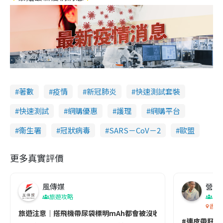
著數
疫情
新冠肺炎
快速測試套裝
快速測試
網購優惠
護理
網購平台
衞生署
冠狀病毒
SARS－CoV－2
歐盟
更多真實評價
風傳媒
營養教
旅遊攻略
生
香港
旅遊注意｜搭飛機帶尿袋標明mAh都會被沒收😱出發前切記檢查「1
#連皮帶籽都