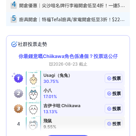
4
開倉優惠｜尖沙咀名牌行李箱開倉低至4折！一連5日 American Tourister/ace./Hallmark $200起！
5
廚具開倉｜特福Tefal廚具/家電開倉低至3折！$220起買平底鍋/炒鑊/湯煲！電飯煲/吸塵機/燙斗$418起