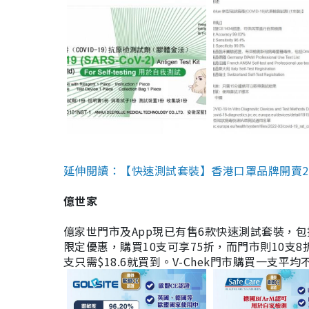
延伸閱讀：【快速測試套裝】香港口罩品牌開賣2款快速
億世家
億家世門市及App現已有售6款快速測試套裝，包括香港公司
限定優惠，購買10支可享75折，而門市則10支8折。現
支只需$18.6就買到。V-Chek門市購買一支平