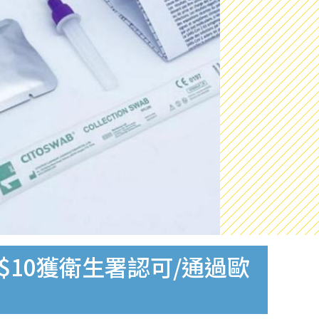
$10獲衛生署認可/通過歐