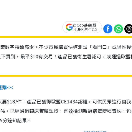
在Google追蹤
《UHK 港生活》
診個案數字持續高企。不少市民購買快速測試「看門口」或陽性後
以下買到，最平$10有交易！產品已獲衛生署認可，或通過歐盟
選購<<
惠價只要$18/件。產品已獲得歐盟CE1434認證，可供民眾進行自
性99.8%，已經通過臨床實驗認證，有效檢測新冠病毒變種毒株，
，15分鐘知結果。