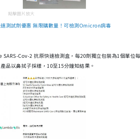
點擊圖片放大
測試劑優惠 無限購數量！可檢測Omicron病毒
are SARS-Cov-2 抗原快速檢測盒，每20劑獨立包裝為1個單位
5。產品以鼻拭子採樣，10至15分鐘知結果。