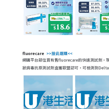
fluorecare
>>按此選購<<
網購平台鄰住買有售fluorecare的快速測試
狀病毒抗原測試劑盒獲歐盟認可，可檢測到Delta及