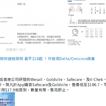
點擊圖片放大
檢測劑 最平$18起 ！可檢測Delta/Omicron病毒
研發的Wesail、Goldsite、Safecare、及V-Chek。
凡於App購買Safecare及Goldsite，售價低至$186.7
均不用$17.9就買到，數量有限，售完即止。