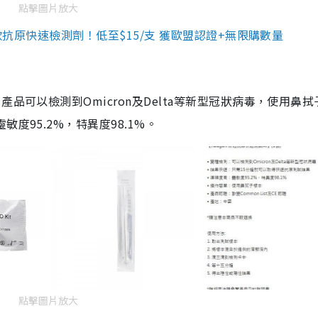
點擊圖片放大
3款抗原快速檢測劑！低至$15/支 獲歐盟認證+無限購數量
品可以檢測到Omicron及Delta等新型冠狀病毒，使用鼻拭
度95.2%，特異度98.1%。
點擊圖片放大