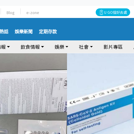
Blog
e-zone
U GO搵好去處
熱話
娛樂新聞
定期存款
情報
飲食情報
娛樂
社會
影片專區