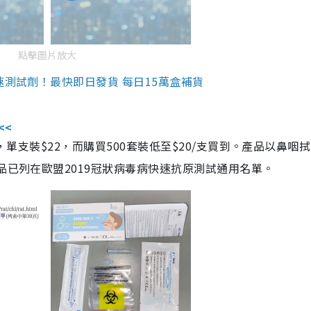
點擊圖片放大
速測試劑！最快即日發貨 每日15萬盒補貨
<<
，單支裝$22，而購買500套裝低至$20/支買到。產品以鼻咽
品已列在歐盟2019冠狀病毒病快速抗原測試通用名單。