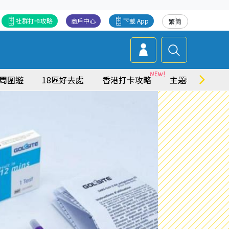
社群打卡攻略
商戶中心
下載 App
繁
简
周圍遊
18區好去處
香港打卡攻略
主題特集