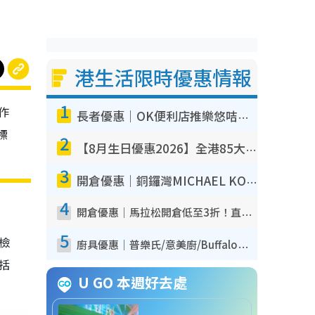
港生活限時優惠情報
1
作
長者優惠｜OK便利店推樂悠咭優惠！買麵包/牛奶/保健品拍卡即減
標
2
【8月生日優惠2026】全港85大食買玩著數攻略 自助餐/火鍋放題同行免費＋誠品/DONKI送現金券
3
開倉優惠｜銅鑼灣MICHAEL KORS開倉低至17折！直擊$500起買手袋/銀包/鞋款 必買經典Jet Set系列
4
開倉優惠｜馬拉松開倉低至3折！直擊$99起買adidas／New Balance／Puma鞋款 STANLEY保溫杯劈價至$119起
5
我檢
廚具優惠｜普樂氏/意美廚/Buffalo廚具低至3折！$89起買煎鍋／炒鑊／個人鍋 同場小家電激減至$99起
包括
U GO 本週好去處