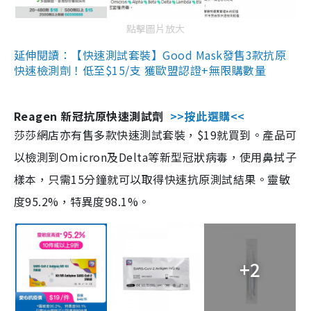
點擊圖片放大
延伸閱讀：【快速測試套裝】Good Mask發售3款抗原
快速檢測劑！低至$15/支 獲歐盟認證+無限購數量
Reagen 新冠抗原快速測試劑
>>按此選購<<
莎莎網店亦有售多款快速測試套裝，$19就買到。產品可
以檢測到Omicron及Delta等新型冠狀病毒，使用鼻拭子
樣本，只需15分鐘就可以取得快速抗原測試結果。靈敏
度95.2%，特異度98.1%。
+2