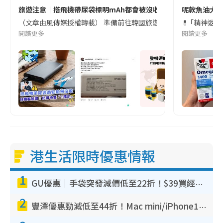
旅遊注意｜搭飛機帶尿袋標明mAh都會被沒收😱出發前切記檢查「1
呢款魚油大家
（文章由風傳媒授權轉載） 準備前往韓國旅遊的民眾，近期要特別留
💊 ｢精神返
閱讀更多
閱讀更多
港生活限時優惠情報
1
GU優惠｜手袋突發減價低至22折！$39買經典波士頓包/餃子袋！飾物同步減價$29起！
2
豐澤優惠勁減低至44折！Mac mini/iPhone17Pro大減價！廚房家電$220起