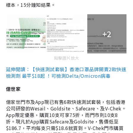
樣本，15分鐘知結果。
+2
點擊圖片放大
延伸閱讀：【快速測試套裝】香港口罩品牌開賣2款快速
檢測劑 最平$18起 ！可檢測Delta/Omicron病毒
億世家
億家世門市及App現已有售6款快速測試套裝，包括香港
公司研發的Wesail、Goldsite、Safecare、及V-Chek。
App限定優惠，購買10支可享75折，而門市則10支8
折。現凡於App購買Safecare及Goldsite，售價低至
$186.7，平均每支只需$18.6就買到。V-Chek門市購買