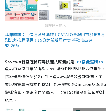
點擊圖片放大
延伸閱讀：【快速測試套裝】CATALO全線門市$16快速
測試劑換購優惠！15分鐘驗新冠病毒 準確性高達
98.26%
Savewo新型冠狀病毒快速抗原測試劑
>>按此選購<<
產品由香港口罩品牌Savewo聯乘DEEPBLUE合作推出，
抗疫優惠價低至$18買到。產品已獲得歐盟CE認證，主
要以採集鼻液樣本作檢測，能有效檢測Omicron及Delta
變種病毒，準確度達至99%，最快15分鐘就能知道檢測
結果。