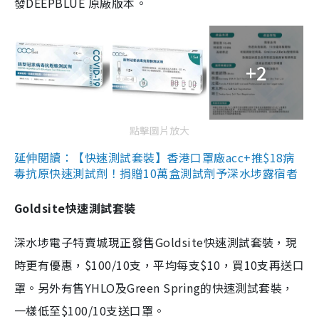
發DEEPBLUE 原廠版本。
+2
點擊圖片放大
延伸閱讀：【快速測試套裝】香港口罩廠acc+推$18病
毒抗原快速測試劑！捐贈10萬盒測試劑予深水埗露宿者
Goldsite快速測試套裝
深水埗電子特賣城現正發售Goldsite快速測試套裝，現
時更有優惠，$100/10支，平均每支$10，買10支再送口
罩。另外有售YHLO及Green Spring的快速測試套裝，
一樣低至$100/10支送口罩。