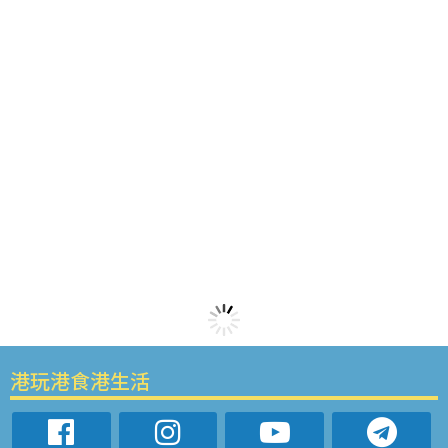
港玩港食港生活