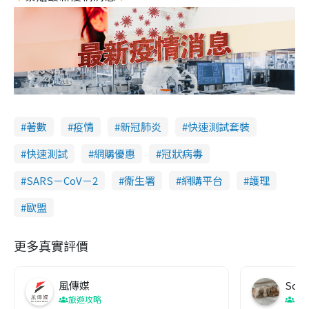
著數
疫情
新冠肺炎
快速測試套裝
快速測試
網購優惠
冠狀病毒
SARS－CoV－2
衞生署
網購平台
護理
歐盟
更多真實評價
風傳媒
Soul
旅遊攻略
生