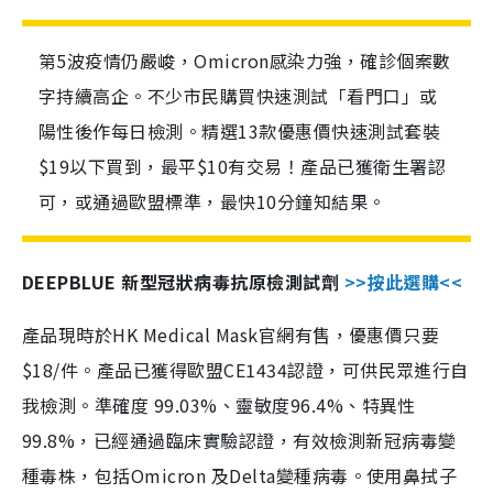
第5波疫情仍嚴峻，Omicron感染力強，確診個案數
字持續高企。不少市民購買快速測試「看門口」或
陽性後作每日檢測。精選13款優惠價快速測試套裝
$19以下買到，最平$10有交易！產品已獲衛生署認
可，或通過歐盟標準，最快10分鐘知結果。
DEEPBLUE 新型冠狀病毒抗原檢測試劑
>>按此選購<<
產品現時於HK Medical Mask官網有售，優惠價只要
$18/件。產品已獲得歐盟CE1434認證，可供民眾進行自
我檢測。準確度 99.03%、靈敏度96.4%、特異性
99.8%，已經通過臨床實驗認證，有效檢測新冠病毒變
種毒株，包括Omicron 及Delta變種病毒。使用鼻拭子