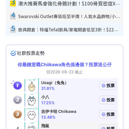
3
港大推賽馬會強化骨骼計劃！$100骨質密度X光檢查 完成免費運動訓練送超市禮券！附參加資格
4
Swarovski Outlet專區低至半價！人氣水晶飾物/小擺設$138起！迪士尼款/水晶高跟鞋都有平
5
廚具開倉｜特福Tefal廚具/家電開倉低至3折！$220起買平底鍋/炒鑊/湯煲！電飯煲/吸塵機/燙斗$418起