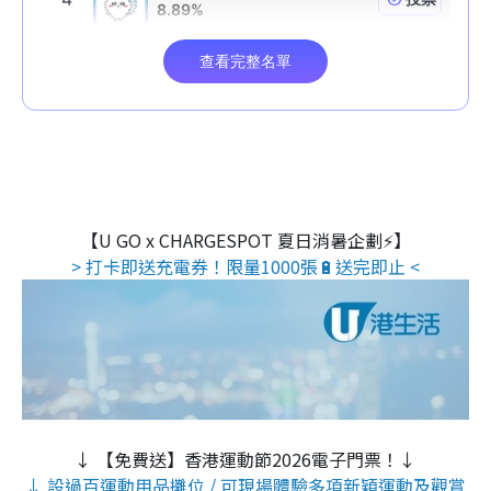
【U GO x CHARGESPOT 夏日消暑企劃⚡】
> 打卡即送充電券！限量1000張🔋送完即止 <
↓ 【免費送】香港運動節2026電子門票！↓
↓ 設過百運動用品攤位 / 可現場體驗多項新穎運動及觀賞