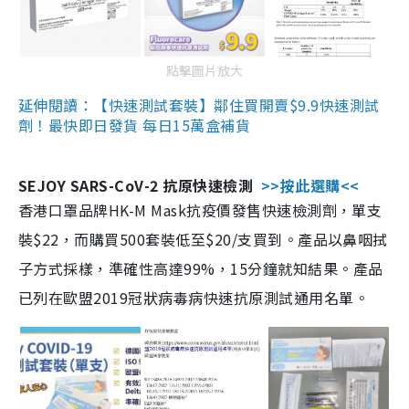
點擊圖片放大
延伸閱讀：【快速測試套裝】鄰住買開賣$9.9快速測試
劑！最快即日發貨 每日15萬盒補貨
SEJOY SARS-CoV-2 抗原快速檢測
>>按此選購<<
香港口罩品牌HK-M Mask抗疫價發售快速檢測劑，單支
裝$22，而購買500套裝低至$20/支買到。產品以鼻咽拭
子方式採樣，準確性高達99%，15分鐘就知結果。產品
已列在歐盟2019冠狀病毒病快速抗原測試通用名單。