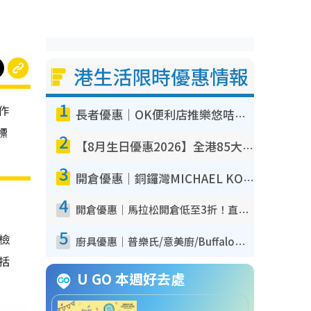
港生活限時優惠情報
1
作
長者優惠｜OK便利店推樂悠咭優惠！買麵包/牛奶/保健品拍卡即減
標
2
【8月生日優惠2026】全港85大食買玩著數攻略 自助餐/火鍋放題同行免費＋誠品/DONKI送現金券
3
開倉優惠｜銅鑼灣MICHAEL KORS開倉低至17折！直擊$500起買手袋/銀包/鞋款 必買經典Jet Set系列
4
開倉優惠｜馬拉松開倉低至3折！直擊$99起買adidas／New Balance／Puma鞋款 STANLEY保溫杯劈價至$119起
5
我檢
廚具優惠｜普樂氏/意美廚/Buffalo廚具低至3折！$89起買煎鍋／炒鑊／個人鍋 同場小家電激減至$99起
包括
U GO 本週好去處