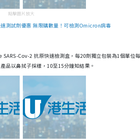
點擊圖片放大
測試劑優惠 無限購數量！可檢測Omicron病毒
are SARS-Cov-2 抗原快速檢測盒，每20劑獨立包裝為1個單位
5。產品以鼻拭子採樣，10至15分鐘知結果。