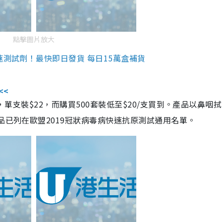
點擊圖片放大
速測試劑！最快即日發貨 每日15萬盒補貨
<<
，單支裝$22，而購買500套裝低至$20/支買到。產品以鼻咽
品已列在歐盟2019冠狀病毒病快速抗原測試通用名單。