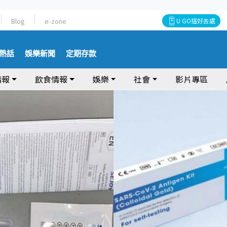
Blog
e-zone
U GO搵好去處
熱話
娛樂新聞
定期存款
情報
飲食情報
娛樂
社會
影片專區