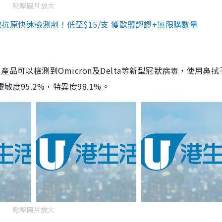
點擊圖片放大
3款抗原快速檢測劑！低至$15/支 獲歐盟認證+無限購數量
品可以檢測到Omicron及Delta等新型冠狀病毒，使用鼻拭
度95.2%，特異度98.1%。
點擊圖片放大