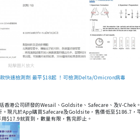
點擊圖片放大
檢測劑 最平$18起 ！可檢測Delta/Omicron病毒
研發的Wesail、Goldsite、Safecare、及V-Chek。
凡於App購買Safecare及Goldsite，售價低至$186.7
均不用$17.9就買到，數量有限，售完即止。