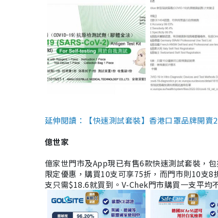
延伸閱讀：【快速測試套裝】香港口罩品牌開賣2款快速
億世家
億家世門市及App現已有售6款快速測試套裝，包括香港公司
限定優惠，購買10支可享75折，而門市則10支8折。現
支只需$18.6就買到。V-Chek門市購買一支平