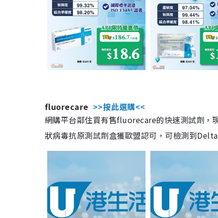
fluorecare
>>按此選購<<
網購平台鄰住買有售fluorecare的快速測試
狀病毒抗原測試劑盒獲歐盟認可，可檢測到Delta及