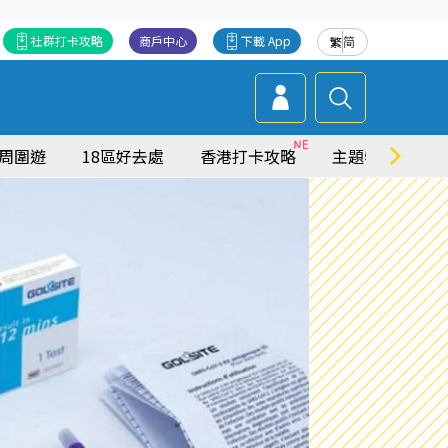
社群打卡攻略
商戶中心
下載 App
繁
简
周圍遊
18區好去處
香港打卡攻略
主題特集