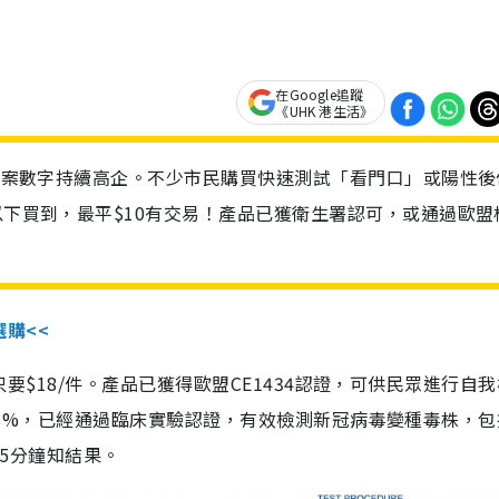
在Google追蹤
《UHK 港生活》
診個案數字持續高企。不少市民購買快速測試「看門口」或陽性後
以下買到，最平$10有交易！產品已獲衛生署認可，或通過歐盟
選購<<
惠價只要$18/件。產品已獲得歐盟CE1434認證，可供民眾進行自
性99.8%，已經通過臨床實驗認證，有效檢測新冠病毒變種毒株，
，15分鐘知結果。