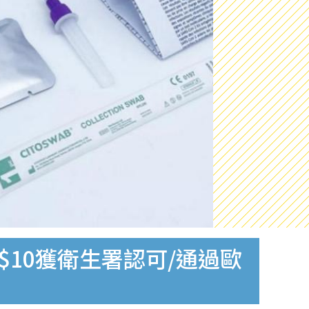
$10獲衛生署認可/通過歐