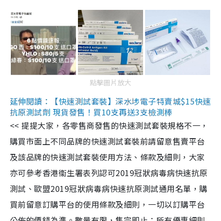
點擊圖片放大
延伸閱讀：【快速測試套裝】深水埗電子特賣城$15快速
抗原測試劑 現貨發售！買10支再送3支檢測棒
<< 提提大家，各零售商發售的快速測試套裝規格不一，
購買市面上不同品牌的快速測試套裝前請留意售賣平台
及該品牌的快速測試套裝使用方法、條款及細則，大家
亦可參考香港衞生署表列認可2019冠狀病毒病快速抗原
測試、歐盟2019冠狀病毒病快速抗原測試通用名單，購
買前留意訂購平台的使用條款及細則，一切以訂購平台
公佈的價錢為準。數量有限，售完即止；所有優惠細則