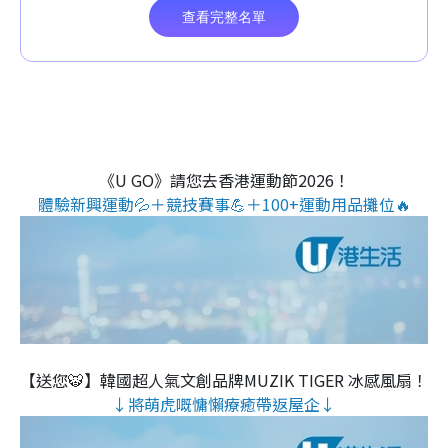
《U GO》請您去香港運動節2026！
體驗新興運動💦＋競技賽事💪＋100+運動用品攤位🔥
【送您🐯】韓國超人氣文創品牌MUZIK TIGER 冰感風扇！
↓將萌虎嘅慵懶療癒帶返屋企↓