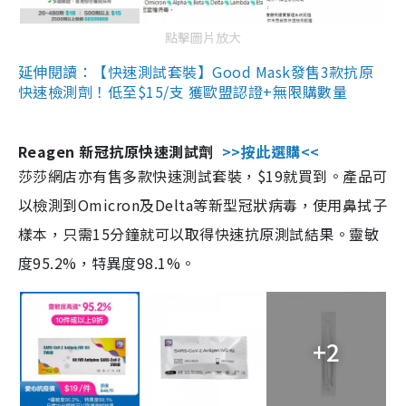
點擊圖片放大
延伸閱讀：【快速測試套裝】Good Mask發售3款抗原
快速檢測劑！低至$15/支 獲歐盟認證+無限購數量
Reagen 新冠抗原快速測試劑
>>按此選購<<
莎莎網店亦有售多款快速測試套裝，$19就買到。產品可
以檢測到Omicron及Delta等新型冠狀病毒，使用鼻拭子
樣本，只需15分鐘就可以取得快速抗原測試結果。靈敏
度95.2%，特異度98.1%。
+2