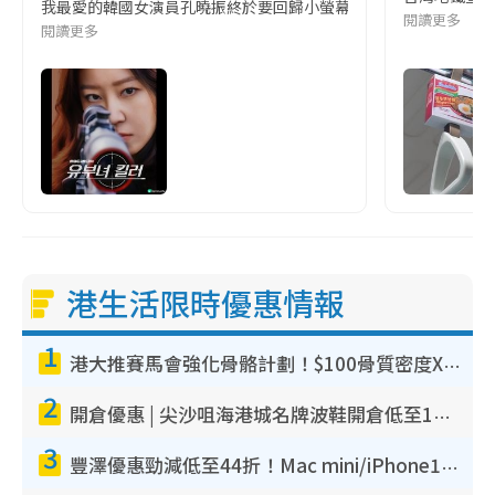
我最愛的韓國女演員孔曉振終於要回歸小螢幕啦!這次的劇本改編自同名
閱讀更多
閱讀更多
港生活限時優惠情報
1
港大推賽馬會強化骨骼計劃！$100骨質密度X光檢查 完成免費運動訓練送超市禮券！附參加資格
2
開倉優惠 | 尖沙咀海港城名牌波鞋開倉低至1折！On鞋$899起／Joy&Peace鞋履$98起
3
豐澤優惠勁減低至44折！Mac mini/iPhone17Pro大減價！廚房家電$220起