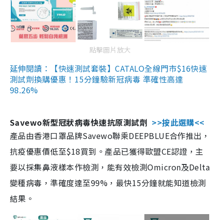
點擊圖片放大
延伸閱讀：【快速測試套裝】CATALO全線門市$16快速
測試劑換購優惠！15分鐘驗新冠病毒 準確性高達
98.26%
Savewo新型冠狀病毒快速抗原測試劑
>>按此選購<<
產品由香港口罩品牌Savewo聯乘DEEPBLUE合作推出，
抗疫優惠價低至$18買到。產品已獲得歐盟CE認證，主
要以採集鼻液樣本作檢測，能有效檢測Omicron及Delta
變種病毒，準確度達至99%，最快15分鐘就能知道檢測
結果。