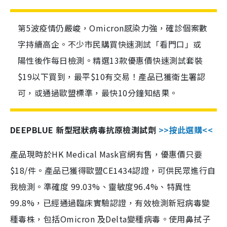
第5波疫情仍嚴峻，Omicron感染力強，確診個案數
字持續高企。不少市民購買快速測試「看門口」或
陽性後作每日檢測。精選13款優惠價快速測試套裝
$19以下買到，最平$10有交易！產品已獲衛生署認
可，或通過歐盟標準，最快10分鐘知結果。
DEEPBLUE 新型冠狀病毒抗原檢測試劑
>>按此選購<<
產品現時於HK Medical Mask官網有售，優惠價只要
$18/件。產品已獲得歐盟CE1434認證，可供民眾進行自
我檢測。準確度 99.03%、靈敏度96.4%、特異性
99.8%，已經通過臨床實驗認證，有效檢測新冠病毒變
種毒株，包括Omicron 及Delta變種病毒。使用鼻拭子