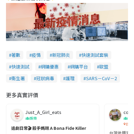
著數
疫情
新冠肺炎
快速測試套裝
快速測試
網購優惠
網購平台
歐盟
衞生署
冠狀病毒
護理
SARS－CoV－2
更多真實評價
Just_A_Girl_eats
co c
娛樂
吹
台灣
追劇日常🎬 殺手媽咪 A Bona Fide Killer
台灣地鐵宣