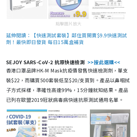
點擊圖片放大
延伸閱讀：【快速測試套裝】鄰住買開賣$9.9快速測試
劑！最快即日發貨 每日15萬盒補貨
SEJOY SARS-CoV-2 抗原快速檢測
>>按此選購<<
香港口罩品牌HK-M Mask抗疫價發售快速檢測劑，單支
裝$22，而購買500套裝低至$20/支買到。產品以鼻咽拭
子方式採樣，準確性高達99%，15分鐘就知結果。產品
已列在歐盟2019冠狀病毒病快速抗原測試通用名單。