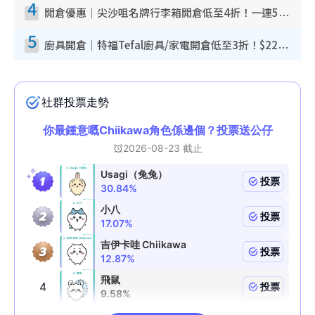
4
開倉優惠｜尖沙咀名牌行李箱開倉低至4折！一連5日 American Tourister/ace./Hallmark $200起！
5
廚具開倉｜特福Tefal廚具/家電開倉低至3折！$220起買平底鍋/炒鑊/湯煲！電飯煲/吸塵機/燙斗$418起