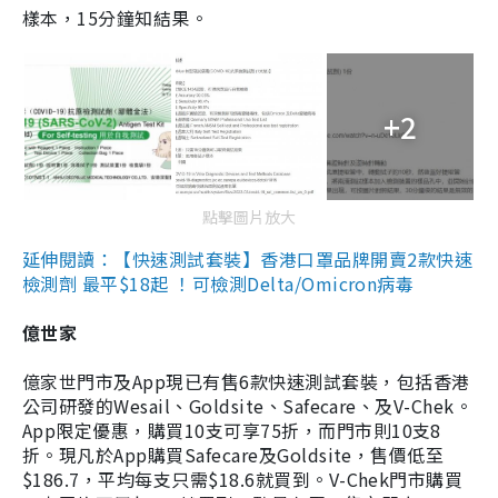
樣本，15分鐘知結果。
+2
點擊圖片放大
延伸閱讀：【快速測試套裝】香港口罩品牌開賣2款快速
檢測劑 最平$18起 ！可檢測Delta/Omicron病毒
億世家
億家世門市及App現已有售6款快速測試套裝，包括香港
公司研發的Wesail、Goldsite、Safecare、及V-Chek。
App限定優惠，購買10支可享75折，而門市則10支8
折。現凡於App購買Safecare及Goldsite，售價低至
$186.7，平均每支只需$18.6就買到。V-Chek門市購買