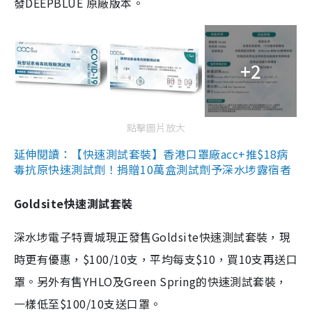
發DEEPBLUE 原廠版本。
+2
點擊圖片放大
延伸閱讀：【快速測試套裝】香港口罩廠acc+推$18病
毒抗原快速測試劑！捐贈10萬盒測試劑予深水埗露宿者
Goldsite快速測試套裝
深水埗電子特賣城現正發售Goldsite快速測試套裝，現
時更有優惠，$100/10支，平均每支$10，買10支再送口
罩。另外有售YHLO及Green Spring的快速測試套裝，
一樣低至$100/10支送口罩。