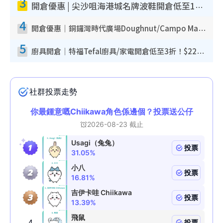
3
開倉優惠 | 尖沙咀海港城名牌波鞋開倉低至1折！On鞋$899起／Joy&Peace鞋履$98起
4
開倉優惠｜銅鑼灣時代廣場Doughnut/Campo Marzio開倉低至1折！背囊、書包、手袋劈價$200起
5
廚具開倉｜特福Tefal廚具/家電開倉低至3折！$220起買平底鍋/炒鑊/湯煲！電飯煲/吸塵機/燙斗$418起