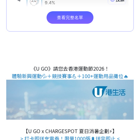
《U GO》請您去香港運動節2026！
體驗新興運動💦＋競技賽事💪＋100+運動用品攤位🔥
【U GO x CHARGESPOT 夏日消暑企劃⚡】
> 打卡即送充電券！限量1000張🔋送完即止 <