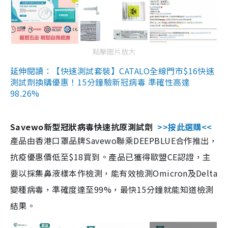
點擊圖片放大
延伸閱讀：【快速測試套裝】CATALO全線門市$16快速
測試劑換購優惠！15分鐘驗新冠病毒 準確性高達
98.26%
Savewo新型冠狀病毒快速抗原測試劑
>>按此選購<<
產品由香港口罩品牌Savewo聯乘DEEPBLUE合作推出，
抗疫優惠價低至$18買到。產品已獲得歐盟CE認證，主
要以採集鼻液樣本作檢測，能有效檢測Omicron及Delta
變種病毒，準確度達至99%，最快15分鐘就能知道檢測
結果。