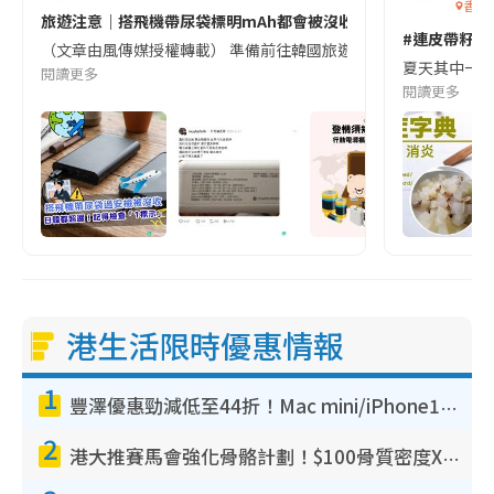
香港
旅遊注意｜搭飛機帶尿袋標明mAh都會被沒收😱出發前切記檢查「1
#連皮帶籽都
（文章由風傳媒授權轉載） 準備前往韓國旅遊的民眾，近期要特別留
夏天其中一種時
閱讀更多
閱讀更多
港生活限時優惠情報
1
豐澤優惠勁減低至44折！Mac mini/iPhone17Pro大減價！廚房家電$220起
2
港大推賽馬會強化骨骼計劃！$100骨質密度X光檢查 完成免費運動訓練送超市禮券！附參加資格