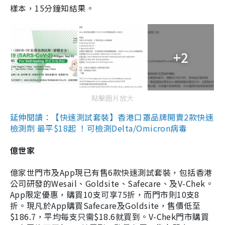
樣本，15分鐘知結果。
+2
點擊圖片放大
延伸閱讀：【快速測試套裝】香港口罩品牌開賣2款快速
檢測劑 最平$18起 ！可檢測Delta/Omicron病毒
億世家
億家世門市及App現已有售6款快速測試套裝，包括香港
公司研發的Wesail、Goldsite、Safecare、及V-Chek。
App限定優惠，購買10支可享75折，而門市則10支8
折。現凡於App購買Safecare及Goldsite，售價低至
$186.7，平均每支只需$18.6就買到。V-Chek門市購買