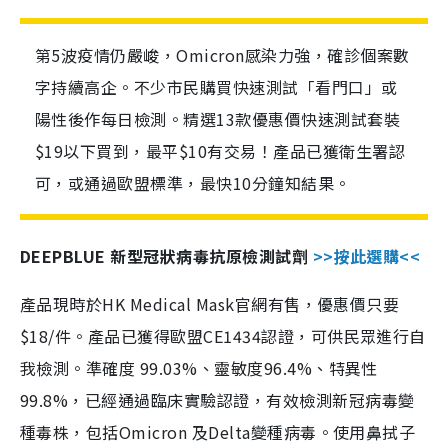
第5波疫情仍嚴峻，Omicron感染力強，確診個案數
字持續高企。不少市民購買快速測試「看門口」或
陽性後作每日檢測。精選13款優惠價快速測試套裝
$19以下買到，最平$10有交易！產品已獲衛生署認
可，或通過歐盟標準，最快10分鐘知結果。
DEEPBLUE 新型冠狀病毒抗原檢測試劑
>>按此選購<<
產品現時於HK Medical Mask官網有售，優惠價只要
$18/件。產品已獲得歐盟CE1434認證，可供民眾進行自
我檢測。準確度 99.03%、靈敏度96.4%、特異性
99.8%，已經通過臨床實驗認證，有效檢測新冠病毒變
種毒株，包括Omicron 及Delta變種病毒。使用鼻拭子