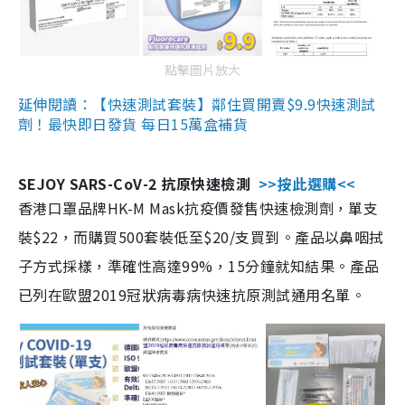
點擊圖片放大
延伸閱讀：【快速測試套裝】鄰住買開賣$9.9快速測試
劑！最快即日發貨 每日15萬盒補貨
SEJOY SARS-CoV-2 抗原快速檢測
>>按此選購<<
香港口罩品牌HK-M Mask抗疫價發售快速檢測劑，單支
裝$22，而購買500套裝低至$20/支買到。產品以鼻咽拭
子方式採樣，準確性高達99%，15分鐘就知結果。產品
已列在歐盟2019冠狀病毒病快速抗原測試通用名單。