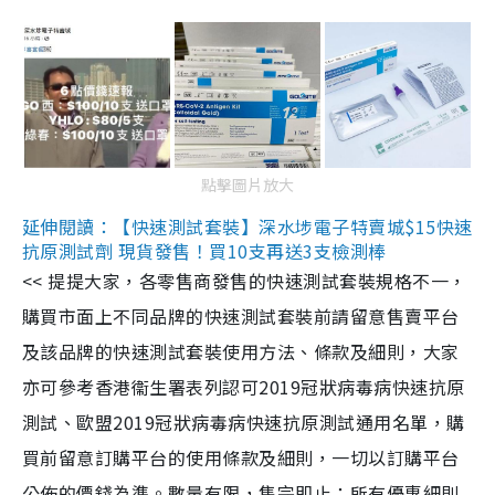
點擊圖片放大
延伸閱讀：【快速測試套裝】深水埗電子特賣城$15快速
抗原測試劑 現貨發售！買10支再送3支檢測棒
<< 提提大家，各零售商發售的快速測試套裝規格不一，
購買市面上不同品牌的快速測試套裝前請留意售賣平台
及該品牌的快速測試套裝使用方法、條款及細則，大家
亦可參考香港衞生署表列認可2019冠狀病毒病快速抗原
測試、歐盟2019冠狀病毒病快速抗原測試通用名單，購
買前留意訂購平台的使用條款及細則，一切以訂購平台
公佈的價錢為準。數量有限，售完即止；所有優惠細則