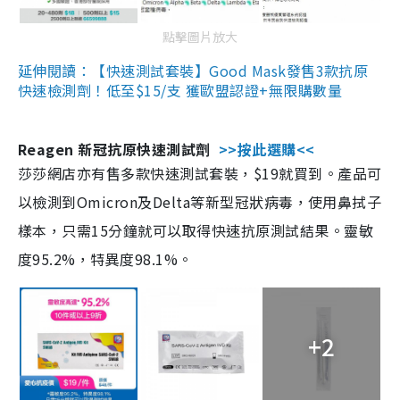
點擊圖片放大
延伸閱讀：【快速測試套裝】Good Mask發售3款抗原
快速檢測劑！低至$15/支 獲歐盟認證+無限購數量
Reagen 新冠抗原快速測試劑
>>按此選購<<
莎莎網店亦有售多款快速測試套裝，$19就買到。產品可
以檢測到Omicron及Delta等新型冠狀病毒，使用鼻拭子
樣本，只需15分鐘就可以取得快速抗原測試結果。靈敏
度95.2%，特異度98.1%。
+2