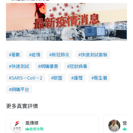
著數
疫情
新冠肺炎
快速測試套裝
快速測試
網購優惠
冠狀病毒
SARS－CoV－2
歐盟
護理
衞生署
網購平台
更多真實評價
風傳媒
營養教
旅遊攻略
生