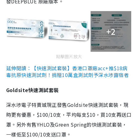
發DEEPBLUE 原廠版本。
+2
點擊圖片放大
延伸閱讀：【快速測試套裝】香港口罩廠acc+推$18病
毒抗原快速測試劑！捐贈10萬盒測試劑予深水埗露宿者
Goldsite快速測試套裝
深水埗電子特賣城現正發售Goldsite快速測試套裝，現
時更有優惠，$100/10支，平均每支$10，買10支再送口
罩。另外有售YHLO及Green Spring的快速測試套裝，
一樣低至$100/10支送口罩。